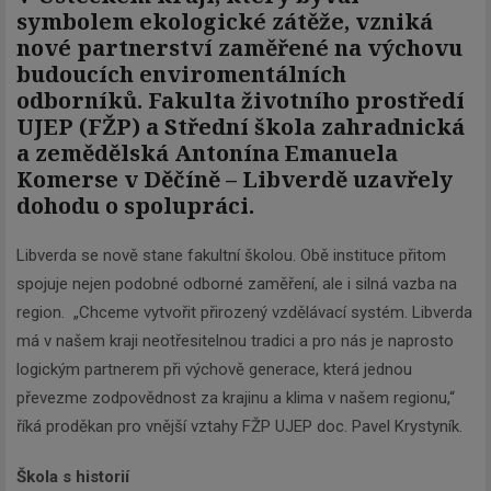
symbolem ekologické zátěže, vzniká
nové partnerství zaměřené na výchovu
budoucích enviromentálních
odborníků. Fakulta životního prostředí
UJEP (FŽP) a Střední škola zahradnická
a zemědělská Antonína Emanuela
Komerse v Děčíně – Libverdě uzavřely
dohodu o spolupráci.
Libverda se nově stane fakultní školou. Obě instituce přitom
spojuje nejen podobné odborné zaměření, ale i silná vazba na
region. „Chceme vytvořit přirozený vzdělávací systém. Libverda
má v našem kraji neotřesitelnou tradici a pro nás je naprosto
logickým partnerem při výchově generace, která jednou
převezme zodpovědnost za krajinu a klima v našem regionu,“
říká proděkan pro vnější vztahy FŽP UJEP doc. Pavel Krystyník.
Škola s historií