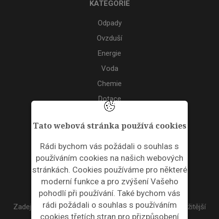
KATEGORIE
Odpady
Ovzduší
Energie
Voda
Chemie
Dotace
Akce
Tato webová stránka používá cookies
TAGS
Rádi bychom vás požádali o souhlas s
používáním cookies na našich webových
ODPADNÍ PLASTY
stránkách. Cookies používáme pro některé
moderní funkce a pro zvýšení Vašeho
NEWSLETTER
pohodlí při používání. Také bychom vás
rádi požádali o souhlas s používáním
Zadejte váš email a my Vám budeme zasílat ty nejdůležitější
cookies třetích stran pro přizpůsobení
informace, maximálně 1x týdně.