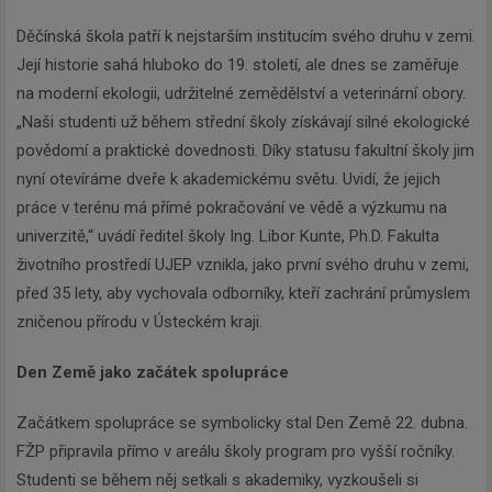
Děčínská škola patří k nejstarším institucím svého druhu v zemi.
Její historie sahá hluboko do 19. století, ale dnes se zaměřuje
na moderní ekologii, udržitelné zemědělství a veterinární obory.
„Naši studenti už během střední školy získávají silné ekologické
povědomí a praktické dovednosti. Díky statusu fakultní školy jim
nyní otevíráme dveře k akademickému světu. Uvidí, že jejich
práce v terénu má přímé pokračování ve vědě a výzkumu na
univerzitě,“ uvádí ředitel školy Ing. Libor Kunte, Ph.D. Fakulta
životního prostředí UJEP vznikla, jako první svého druhu v zemi,
před 35 lety, aby vychovala odborníky, kteří zachrání průmyslem
zničenou přírodu v Ústeckém kraji.
Den Země jako začátek spolupráce
Začátkem spolupráce se symbolicky stal Den Země 22. dubna.
FŽP připravila přímo v areálu školy program pro vyšší ročníky.
Studenti se během něj setkali s akademiky, vyzkoušeli si