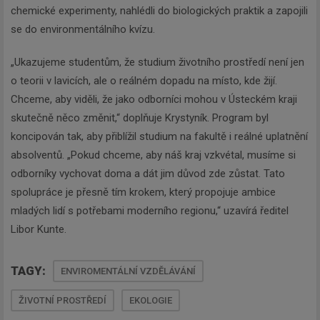
chemické experimenty, nahlédli do biologických praktik a zapojili
se do environmentálního kvízu.
„Ukazujeme studentům, že studium životního prostředí není jen
o teorii v lavicích, ale o reálném dopadu na místo, kde žijí.
Chceme, aby viděli, že jako odborníci mohou v Ústeckém kraji
skutečně něco změnit,“ doplňuje Krystyník. Program byl
koncipován tak, aby přiblížil studium na fakultě i reálné uplatnění
absolventů. „Pokud chceme, aby náš kraj vzkvétal, musíme si
odborníky vychovat doma a dát jim důvod zde zůstat. Tato
spolupráce je přesně tím krokem, který propojuje ambice
mladých lidí s potřebami moderního regionu,“ uzavírá ředitel
Libor Kunte.
TAGY:
ENVIROMENTÁLNÍ VZDĚLÁVÁNÍ
ŽIVOTNÍ PROSTŘEDÍ
EKOLOGIE