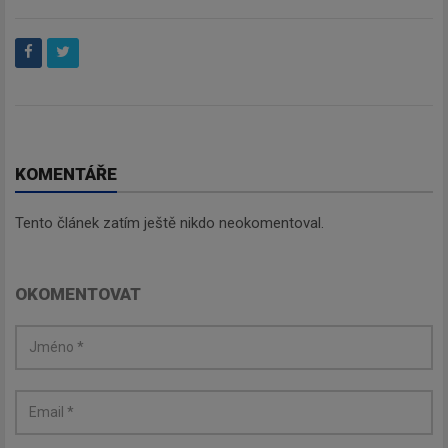
KOMENTÁŘE
Tento článek zatím ještě nikdo neokomentoval.
Newsletter
OKOMENTOVAT
Zadejte váš email a my Vám
budeme zasílat ty nejdůležitější
informace, maximálně 1x týdně.