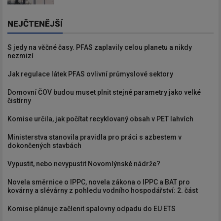
NEJČTENĚJŠÍ
S jedy na věčné časy. PFAS zaplavily celou planetu a nikdy
nezmizí
Jak regulace látek PFAS ovlivní průmyslové sektory
Domovní ČOV budou muset plnit stejné parametry jako velké
čistírny
Komise určila, jak počítat recyklovaný obsah v PET lahvích
Ministerstva stanovila pravidla pro práci s azbestem v
dokončených stavbách
Vypustit, nebo nevypustit Novomlýnské nádrže?
Novela směrnice o IPPC, novela zákona o IPPC a BAT pro
kovárny a slévárny z pohledu vodního hospodářství: 2. část
Komise plánuje začlenit spalovny odpadu do EU ETS