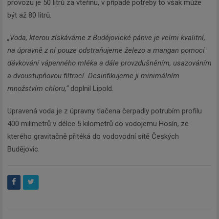
provozu je 50 litrů za vteřinu, v případě potřeby to však může
být až 80 litrů.
„Voda, kterou získáváme z Budějovické pánve je velmi kvalitní,
na úpravně z ní pouze odstraňujeme železo a mangan pomocí
dávkování vápenného mléka a dále provzdušněním, usazováním
a dvoustupňovou filtrací. Desinfikujeme ji minimálním
množstvím chloru,“
doplnil Lipold.
Upravená voda je z úpravny tlačena čerpadly potrubím profilu
400 milimetrů v délce 5 kilometrů do vodojemu Hosín, ze
kterého gravitačně přitéká do vodovodní sítě Českých
Budějovic.