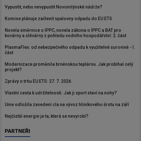
Vypustit, nebo nevypustit Novomlýnské nádrže?
Komise plánuje začlenit spalovny odpadu do EU ETS
Novela směrnice o IPPC, novela zákona o IPPC a BAT pro
kovárny a slévárny z pohledu vodního hospodářství: 2. část
PlasmaFlex: od nebezpečného odpadu k využitelné surovině - I.
část
Modernizace proměnila brněnskou teplárnu. Jak probíhal celý
projekt?
Zprávy o trhu EU ETS: 27. 7. 2026
Vlastní cesta k udržitelnosti. Jak ji sport staví na nohy?
Unie odložila zavedení cla na vývoz hliníkového šrotu na září
Nejčistší energie je ta, která se nevyrobí?
PARTNEŘI