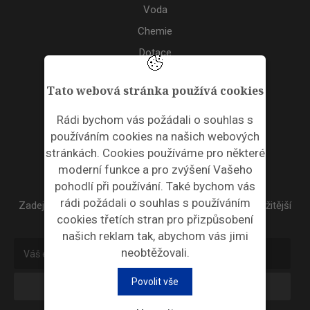
Voda
Chemie
Dotace
Akce
Tato webová stránka používá cookies
TAGS
Rádi bychom vás požádali o souhlas s
používáním cookies na našich webových
ODPADNÍ PLASTY
stránkách. Cookies používáme pro některé
moderní funkce a pro zvýšení Vašeho
NEWSLETTER
pohodlí při používání. Také bychom vás
rádi požádali o souhlas s používáním
Zadejte váš email a my Vám budeme zasílat ty nejdůležitější
cookies třetích stran pro přizpůsobení
informace, maximálně 1x týdně.
našich reklam tak, abychom vás jimi
neobtěžovali.
Povolit vše
Odebírat