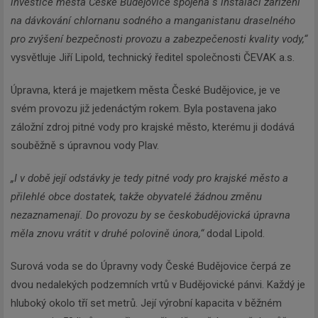
investice města České Budějovice spojená s instalací zařízení
na dávkování chlornanu sodného a manganistanu draselného
pro zvýšení bezpečnosti provozu a zabezpečenosti kvality vody,“
vysvětluje Jiří Lipold, technický ředitel společnosti ČEVAK a.s.
Úpravna, která je majetkem města České Budějovice, je ve
svém provozu již jedenáctým rokem. Byla postavena jako
záložní zdroj pitné vody pro krajské město, kterému ji dodává
souběžně s úpravnou vody Plav.
„I v době její odstávky je tedy pitné vody pro krajské město a
přilehlé obce dostatek, takže obyvatelé žádnou změnu
nezaznamenají. Do provozu by se českobudějovická úpravna
měla znovu vrátit v druhé polovině února,“
dodal Lipold.
Surová voda se do Úpravny vody České Budějovice čerpá ze
dvou nedalekých podzemních vrtů v Budějovické pánvi. Každý je
hluboký okolo tří set metrů. Její výrobní kapacita v běžném