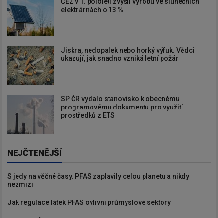
ČEZ v 1. pololetí zvýšil výrobu ve slunečních
elektrárnách o 13 %
Jiskra, nedopalek nebo horký výfuk. Vědci
ukazují, jak snadno vzniká letní požár
SP ČR vydalo stanovisko k obecnému
programovému dokumentu pro využití
prostředků z ETS
NEJČTENĚJŠÍ
S jedy na věčné časy. PFAS zaplavily celou planetu a nikdy
nezmizí
Jak regulace látek PFAS ovlivní průmyslové sektory