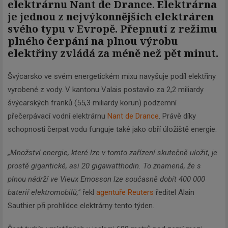
elektrárnu Nant de Drance. Elektrárna
je jednou z nejvýkonnějších elektráren
svého typu v Evropě. Přepnutí z režimu
plného čerpání na plnou výrobu
elektřiny zvládá za méně než pět minut.
Švýcarsko ve svém energetickém mixu navyšuje podíl elektřiny
vyrobené z vody. V kantonu Valais postavilo za 2,2 miliardy
švýcarských franků (55,3 miliardy korun) podzemní
přečerpávací vodní elektrárnu
Nant de Drance
. Právě díky
schopnosti čerpat vodu funguje také jako obří úložiště energie.
„Množství energie, které lze v tomto zařízení skutečně uložit, je
prostě gigantické, asi 20 gigawatthodin. To znamená, že s
plnou nádrží ve Vieux Emosson lze současně dobít 400 000
baterií elektromobilů,"
řekl
agentuře Reuters
ředitel Alain
Sauthier při prohlídce elektrárny tento týden.