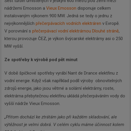
Šest turbín umístěných v jeskyni 600 metrů pod zemí mezi
nádržemi Emosson a
Vieux Emosson
disponuje celkem
instalovaným výkonem 900 MW. Jedná se tedy o jednu z
nejvýkonnějších
přečerpávacích vodních elektráren
v Evropě.
V porovnání s
přečerpávací vodní elektrárnou Dlouhé stráně
,
kterou provozuje ČEZ, je výkon švýcarské elektrárny asi o 250
MW vyšší.
Ze spotřeby k výrobě pod pět minut
V době špičkové spotřeby vyrábí Nant de Drance elektřinu z
vodní energie. Když však například podíl výroby obnovitelných
zdrojů energie, jako jsou větrné a solární elektrárny, roste,
elektrárna přebytečnou elektřinu ukládá přečerpáváním vody do
vyšší nádrže Vieux Emosson.
„Přitom dochází ke ztrátám jako při každém skladování, ale
výtěžnost je velmi dobrá. V celém cyklu máme účinnost kolem