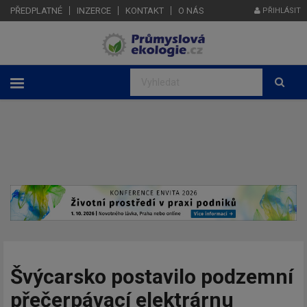
PŘEDPLATNÉ
INZERCE
KONTAKT
O NÁS
PŘIHLÁSIT
Švýcarsko postavilo podzemní
přečerpávací elektrárnu