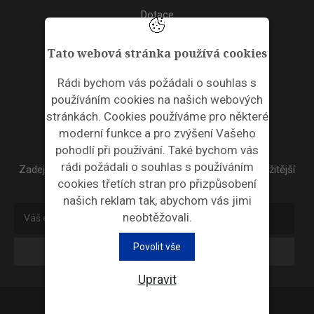
Dotace
Akce
Tato webová stránka používá cookies
TAGS
Rádi bychom vás požádali o souhlas s
používáním cookies na našich webových
ODPADNÍ PLASTY
stránkách. Cookies používáme pro některé
moderní funkce a pro zvýšení Vašeho
NEWSLETTER
pohodlí při používání. Také bychom vás
rádi požádali o souhlas s používáním
Zadejte váš email a my Vám budeme zasílat ty nejdůležitější
cookies třetích stran pro přizpůsobení
informace, maximálně 1x týdně.
našich reklam tak, abychom vás jimi
neobtěžovali.
Povolit vše
Odebírat
Upravit
Průmyslová ekologie © 2026 |
Nastavení cookies