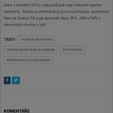
jádro s necelými 34 %, malý podíl pak mají i klasické tepelné
elektrárny. Ačkoliv je elektrárna již provozuschopná, společnost
Nant de Drance SA a její akcionáři Alpiq, SFR , IWB a FMV ji
slavnostně otevřou v září.
TAGY:
VODNÍ ELEKTRÁRNA
OBNOVITELNÉ ZDROJE ENERGIE
ŠVÝCARSKO
PŘEČERPÁVACÍ ELEKTRÁRNY
KOMENTÁŘE