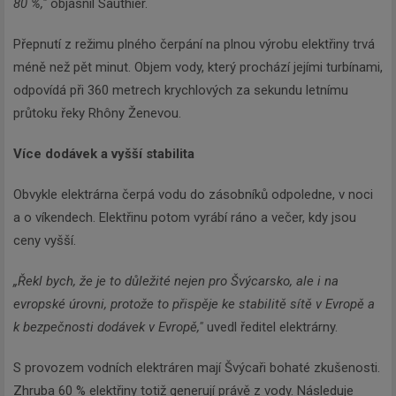
80 %,"
objasnil Sauthier.
Přepnutí z režimu plného čerpání na plnou výrobu elektřiny trvá
méně než pět minut. Objem vody, který prochází jejími turbínami,
odpovídá při 360 metrech krychlových za sekundu letnímu
průtoku řeky Rhôny Ženevou.
Více dodávek a vyšší stabilita
Obvykle elektrárna čerpá vodu do zásobníků odpoledne, v noci
a o víkendech. Elektřinu potom vyrábí ráno a večer, kdy jsou
ceny vyšší.
„Řekl bych, že je to důležité nejen pro Švýcarsko, ale i na
evropské úrovni, protože to přispěje ke stabilitě sítě v Evropě a
k bezpečnosti dodávek v Evropě,"
uvedl ředitel elektrárny.
S provozem vodních elektráren mají Švýcaři bohaté zkušenosti.
Zhruba 60 % elektřiny totiž generují právě z vody. Následuje