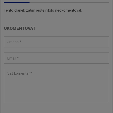
Tento článek zatím ještě nikdo neokomentoval.
OKOMENTOVAT
Newsletter
Zadejte váš email a my Vám
budeme zasílat ty nejdůležitější
informace, maximálně 1x týdně.
Odebírat