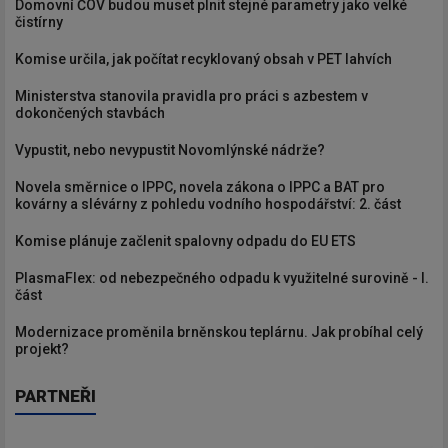
Domovní ČOV budou muset plnit stejné parametry jako velké
čistírny
Komise určila, jak počítat recyklovaný obsah v PET lahvích
Ministerstva stanovila pravidla pro práci s azbestem v
dokončených stavbách
Vypustit, nebo nevypustit Novomlýnské nádrže?
Novela směrnice o IPPC, novela zákona o IPPC a BAT pro
kovárny a slévárny z pohledu vodního hospodářství: 2. část
Komise plánuje začlenit spalovny odpadu do EU ETS
PlasmaFlex: od nebezpečného odpadu k využitelné surovině - I.
část
Modernizace proměnila brněnskou teplárnu. Jak probíhal celý
projekt?
PARTNEŘI