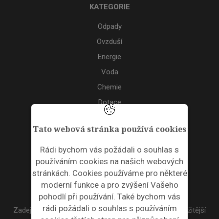
KATEGORIE
Odpady
Ovzduší
Energie
Voda
Chemie
Dotace
Akce
Tato webová stránka používá cookies
TAGS
Rádi bychom vás požádali o souhlas s
používáním cookies na našich webových
ODPADNÍ PLASTY
stránkách. Cookies používáme pro některé
moderní funkce a pro zvýšení Vašeho
NEWSLETTER
pohodlí při používání. Také bychom vás
rádi požádali o souhlas s používáním
Zadejte váš email a my Vám budeme zasílat ty nejdůležitější