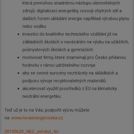
která pomohou snadnému nástupu obnovitelných
zdrojů: digitalizaci energetiky, rozvoji chytrých sítí a
dalších forem ukládání energie například výrobou plynu
nebo vodíku
investici do kvalitního technického vzdělání již na
základních školách s navázáním na výuku na učilištích,
průmyslových školách a gymnáziích
motivovat firmy, které znamenají pro Česko přidanou
hodnotu v rámci udržitelného rozvoje
aby se cenné suroviny neztrácely na skládkách a
podporu vývoje recyklovatelných materiálů
akcelerovat využití prostředků z EU na klimaticky
neutrální energetiku
Teď už je to na Vás, podpořit výzvu můžete
na:
www.novaenergieceska.cz
20190620_NEC_infolist_fin