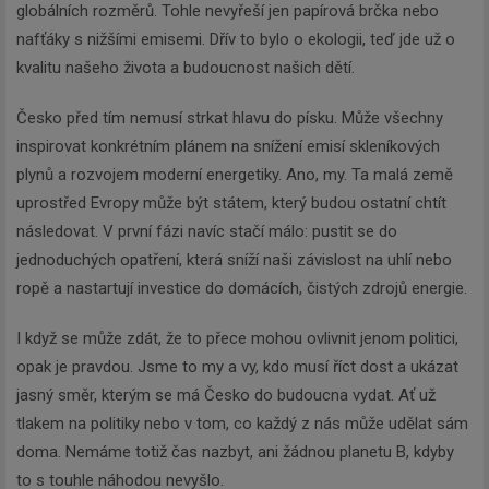
globálních rozměrů. Tohle nevyřeší jen papírová brčka nebo
nafťáky s nižšími emisemi. Dřív to bylo o ekologii, teď jde už o
kvalitu našeho života a budoucnost našich dětí.
Česko před tím nemusí strkat hlavu do písku. Může všechny
inspirovat konkrétním plánem na snížení emisí skleníkových
plynů a rozvojem moderní energetiky. Ano, my. Ta malá země
uprostřed Evropy může být státem, který budou ostatní chtít
následovat. V první fázi navíc stačí málo: pustit se do
jednoduchých opatření, která sníží naši závislost na uhlí nebo
ropě a nastartují investice do domácích, čistých zdrojů energie.
I když se může zdát, že to přece mohou ovlivnit jenom politici,
opak je pravdou. Jsme to my a vy, kdo musí říct dost a ukázat
jasný směr, kterým se má Česko do budoucna vydat. Ať už
tlakem na politiky nebo v tom, co každý z nás může udělat sám
doma. Nemáme totiž čas nazbyt, ani žádnou planetu B, kdyby
to s touhle náhodou nevyšlo.