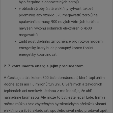
bylo čerpáno z obnovitelných zdrojů
v oblasti výroby čisté elektřiny vytvořit takové
podmínky, aby vzniklo 370 megawattů zdrojů na
spalování biomasy, 900 nových větrných turbín a
navýšení výkonu solárních elektráren o 4600
megawattů
zřídit post vládního zmocněnce pro rozvoj moderní
energetiky, který bude postupný konec fosilní
energetiky koordinovat.
2. Z konzumenta energie jejím producentem
V Česku je stále kolem 300 tisíc domácností, které topí uhlím.
Ročně spálí asi 1,6 milionů tun uhlí. O veřejných a závodních
teplárnách ani nemluvě. Jednou z možností je, že uhlí
nahradíme biomasou. Ale může to být ještě lepší! Lidé, firmy i
města můžou bez zbytečných byrokratických překážek vlastní
elektřinu vyrábět, skladovat, spotřebovávat nebo prodávat zpět