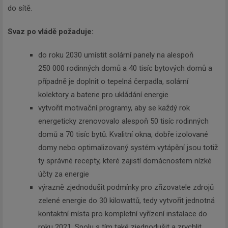
do sítě.
Svaz po vládě požaduje:
do roku 2030 umístit solární panely na alespoň
250 000 rodinných domů a 40 tisíc bytových domů a
případně je doplnit o tepelná čerpadla, solární
kolektory a baterie pro ukládání energie
vytvořit motivační programy, aby se každý rok
energeticky zrenovovalo alespoň 50 tisíc rodinných
domů a 70 tisíc bytů. Kvalitní okna, dobře izolované
domy nebo optimalizovaný systém vytápění jsou totiž
ty správné recepty, které zajistí domácnostem nízké
účty za energie
výrazně zjednodušit podmínky pro zřizovatele zdrojů
zelené energie do 30 kilowattů, tedy vytvořit jednotná
kontaktní místa pro kompletní vyřízení instalace do
roku 2021. Spolu s tím také zjednodušit a zrychlit