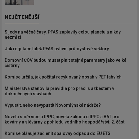
NEJČTENĚJŠÍ
S jedy na věčné časy. PFAS zaplavily celou planetu a nikdy
nezmizí
Jak regulace látek PFAS ovlivní průmyslové sektory
Domovní ČOV budou muset plnit stejné parametry jako velké
čistírny
Komise určila, jak počítat recyklovaný obsah v PET lahvích
Ministerstva stanovila pravidla pro práci s azbestem v
dokončených stavbách
Vypustit, nebo nevypustit Novomlýnské nádrže?
Novela směrnice o IPPC, novela zákona o IPPC a BAT pro
kovárny a slévárny z pohledu vodního hospodářství: 2. část
Komise plánuje začlenit spalovny odpadu do EU ETS