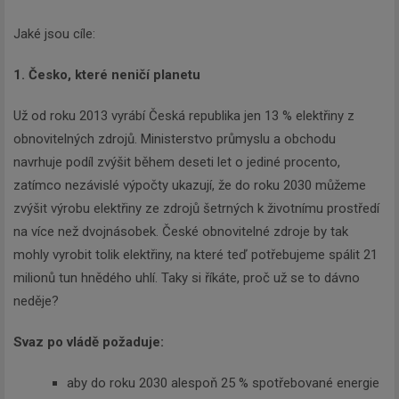
Jaké jsou cíle:
1. Česko, které neničí planetu
Už od roku 2013 vyrábí Česká republika jen 13 % elektřiny z
obnovitelných zdrojů. Ministerstvo průmyslu a obchodu
navrhuje podíl zvýšit během deseti let o jediné procento,
zatímco nezávislé výpočty ukazují, že do roku 2030 můžeme
zvýšit výrobu elektřiny ze zdrojů šetrných k životnímu prostředí
na více než dvojnásobek. České obnovitelné zdroje by tak
mohly vyrobit tolik elektřiny, na které teď potřebujeme spálit 21
milionů tun hnědého uhlí. Taky si říkáte, proč už se to dávno
neděje?
Svaz po vládě požaduje:
aby do roku 2030 alespoň 25 % spotřebované energie