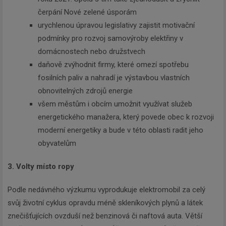
čerpání Nové zelené úsporám
urychlenou úpravou legislativy zajistit motivační
podmínky pro rozvoj samovýroby elektřiny v
domácnostech nebo družstvech
daňově zvýhodnit firmy, které omezí spotřebu
fosilních paliv a nahradí je výstavbou vlastních
obnovitelných zdrojů energie
všem městům i obcím umožnit využívat služeb
energetického manažera, který povede obec k rozvoji
moderní energetiky a bude v této oblasti radit jeho
obyvatelům
3. Volty místo ropy
Podle nedávného výzkumu vyprodukuje elektromobil za celý
svůj životní cyklus opravdu méně skleníkových plynů a látek
znečišťujících ovzduší než benzinová či naftová auta. Větší