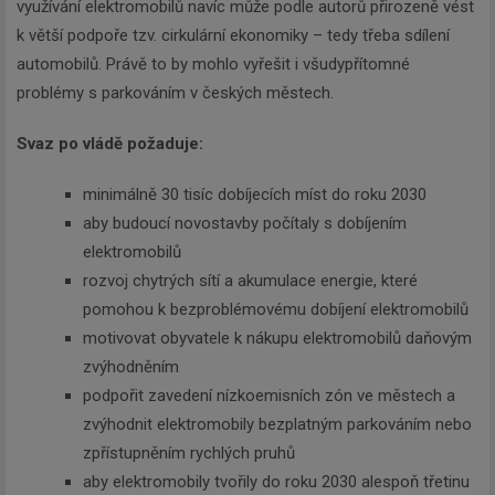
využívání elektromobilů navíc může podle autorů přirozeně vést
k větší podpoře tzv. cirkulární ekonomiky – tedy třeba sdílení
automobilů. Právě to by mohlo vyřešit i všudypřítomné
problémy s parkováním v českých městech.
Svaz po vládě požaduje:
minimálně 30 tisíc dobíjecích míst do roku 2030
aby budoucí novostavby počítaly s dobíjením
elektromobilů
rozvoj chytrých sítí a akumulace energie, které
pomohou k bezproblémovému dobíjení elektromobilů
motivovat obyvatele k nákupu elektromobilů daňovým
zvýhodněním
podpořit zavedení nízkoemisních zón ve městech a
zvýhodnit elektromobily bezplatným parkováním nebo
zpřístupněním rychlých pruhů
aby elektromobily tvořily do roku 2030 alespoň třetinu