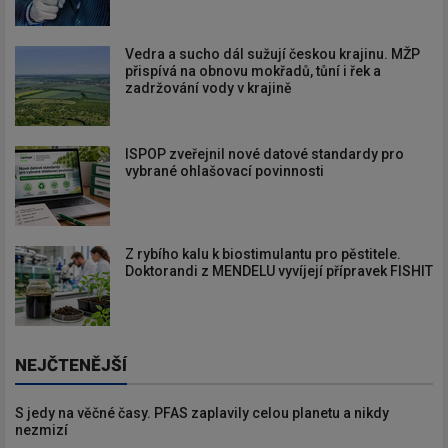
Vedra a sucho dál sužují českou krajinu. MŽP
přispívá na obnovu mokřadů, tůní i řek a
zadržování vody v krajině
ISPOP zveřejnil nové datové standardy pro
vybrané ohlašovací povinnosti
Z rybího kalu k biostimulantu pro pěstitele.
Doktorandi z MENDELU vyvíjejí přípravek FISHIT
NEJČTENĚJŠÍ
S jedy na věčné časy. PFAS zaplavily celou planetu a nikdy
nezmizí