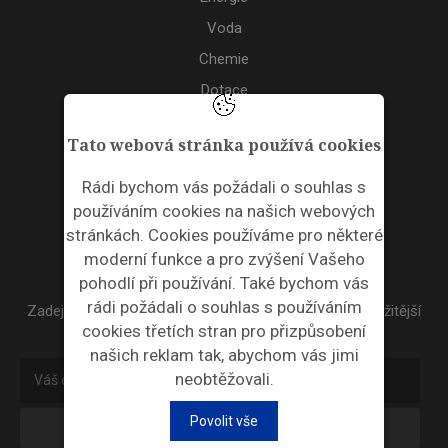
Voda
Chemie
Dotace
Akce
Tato webová stránka používá cookies
TAGS
Rádi bychom vás požádali o souhlas s
používáním cookies na našich webových
ODPADNÍ PLASTY
stránkách. Cookies používáme pro některé
moderní funkce a pro zvýšení Vašeho
NEWSLETTER
pohodlí při používání. Také bychom vás
rádi požádali o souhlas s používáním
Zadejte váš email a my Vám budeme zasílat ty nejdůležitější
cookies třetích stran pro přizpůsobení
informace, maximálně 1x týdně.
našich reklam tak, abychom vás jimi
neobtěžovali.
Povolit vše
Odebírat