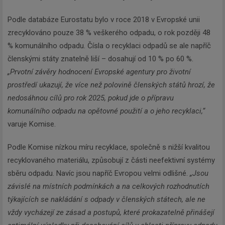
Podle databáze Eurostatu bylo v roce 2018 v Evropské unii
zrecyklováno pouze 38 % veškerého odpadu, o rok později 48
% komunálního odpadu. Čísla o recyklaci odpadů se ale napříč
členskými státy znatelně liší – dosahují od 10 % po 60 %.
„Prvotní závěry hodnocení Evropské agentury pro životní
prostředí ukazují, že více než polovině členských států hrozí, že
nedosáhnou cílů pro rok 2025, pokud jde o přípravu
komunálního odpadu na opětovné použití a o jeho recyklaci,“
varuje Komise.
Podle Komise nízkou míru recyklace, společně s nižší kvalitou
recyklovaného materiálu, způsobují z části neefektivní systémy
sběru odpadu. Navíc jsou napříč Evropou velmi odlišné.
„Jsou
závislé na místních podmínkách a na celkových rozhodnutích
týkajících se nakládání s odpady v členských státech, ale ne
vždy vycházejí ze zásad a postupů, které prokazatelně přinášejí