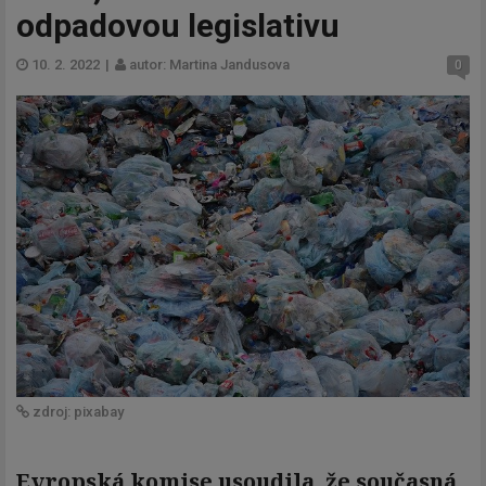
odpadovou legislativu
10. 2. 2022
|
autor: Martina Jandusova
0
zdroj: pixabay
Evropská komise usoudila, že současná