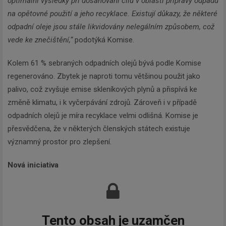
optimální výsledky při dosahování cílů v oblasti přípravy odpadu
na opětovné použití a jeho recyklace. Existují důkazy, že některé
odpadní oleje jsou stále likvidovány nelegálním způsobem, což
vede ke znečištění,“
podotýká Komise.
Kolem 61 % sebraných odpadních olejů bývá podle Komise
regenerováno. Zbytek je naproti tomu většinou použit jako
palivo, což zvyšuje emise skleníkových plynů a přispívá ke
změně klimatu, i k vyčerpávání zdrojů. Zároveň i v případě
odpadních olejů je míra recyklace velmi odlišná. Komise je
přesvědčena, že v některých členských státech existuje
významný prostor pro zlepšení.
Nová iniciativa
Tento obsah je uzamčen