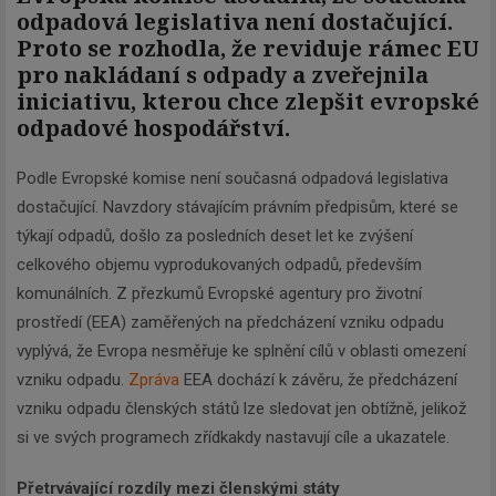
odpadová legislativa není dostačující.
Proto se rozhodla, že reviduje rámec EU
pro nakládaní s odpady a zveřejnila
iniciativu, kterou chce zlepšit evropské
odpadové hospodářství.
Podle Evropské komise není současná odpadová legislativa
dostačující. Navzdory stávajícím právním předpisům, které se
týkají odpadů, došlo za posledních deset let ke zvýšení
celkového objemu vyprodukovaných odpadů, především
komunálních. Z přezkumů Evropské agentury pro životní
prostředí (EEA) zaměřených na předcházení vzniku odpadu
vyplývá, že Evropa nesměřuje ke splnění cílů v oblasti omezení
vzniku odpadu.
Zpráva
EEA dochází k závěru, že předcházení
vzniku odpadu členských států lze sledovat jen obtížně, jelikož
si ve svých programech zřídkakdy nastavují cíle a ukazatele.
Přetrvávající rozdíly mezi členskými státy