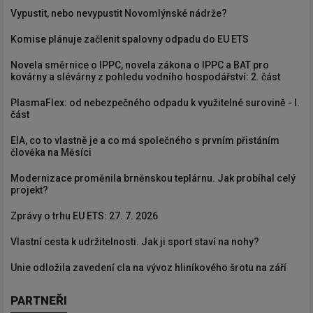
Vypustit, nebo nevypustit Novomlýnské nádrže?
Komise plánuje začlenit spalovny odpadu do EU ETS
Novela směrnice o IPPC, novela zákona o IPPC a BAT pro
kovárny a slévárny z pohledu vodního hospodářství: 2. část
PlasmaFlex: od nebezpečného odpadu k využitelné surovině - I.
část
EIA, co to vlastně je a co má společného s prvním přistáním
člověka na Měsíci
Modernizace proměnila brněnskou teplárnu. Jak probíhal celý
projekt?
Zprávy o trhu EU ETS: 27. 7. 2026
Vlastní cesta k udržitelnosti. Jak ji sport staví na nohy?
Unie odložila zavedení cla na vývoz hliníkového šrotu na září
PARTNEŘI