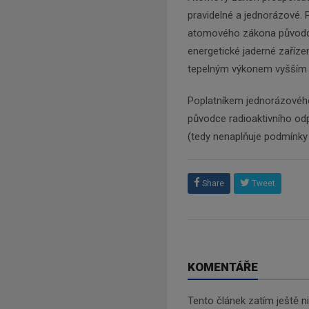
pravidelné a jednorázové. 
atomového zákona původci 
energetické jaderné zaříze
tepelným výkonem vyšším
Poplatníkem jednorázovéh
původce radioaktivního odp
(tedy nenaplňuje podmínk
Share
Tweet
KOMENTÁŘE
Tento článek zatím ještě 