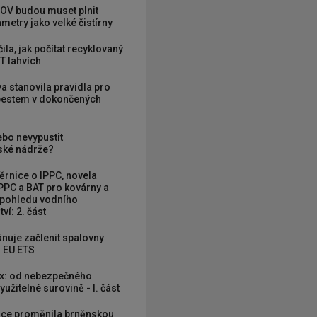
OV budou muset plnit
metry jako velké čistírny
ila, jak počítat recyklovaný
T lahvích
va stanovila pravidla pro
zbestem v dokončených
ebo nevypustit
ké nádrže?
rnice o IPPC, novela
PPC a BAT pro kovárny a
 pohledu vodního
ví: 2. část
nuje začlenit spalovny
 EU ETS
x: od nebezpečného
užitelné surovině - I. část
ce proměnila brněnskou