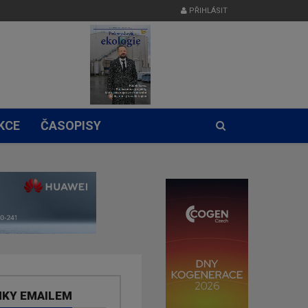
PŘIHLÁSIT
KCE
ČASOPISY
NKY EMAILEM