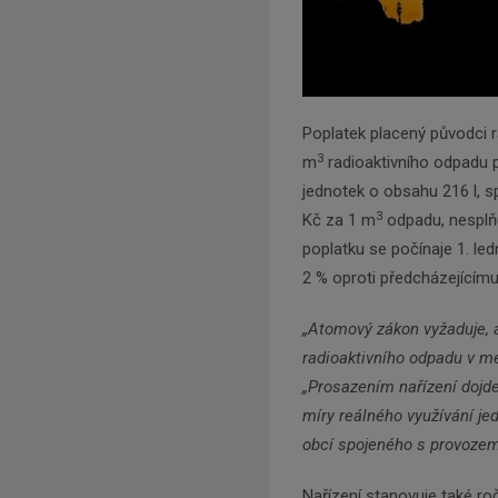
Poplatek placený původci r
3
m
radioaktivního odpadu 
jednotek o obsahu 216 l, spl
3
Kč za 1 m
odpadu, nesplň
poplatku se počínaje 1. le
2 % oproti předcházejícímu
„Atomový zákon vyžaduje, 
radioaktivního odpadu v me
„
Prosazením nařízení dojde
míry reálného využívání jed
obcí spojeného s provozem
Nařízení stanovuje také roč