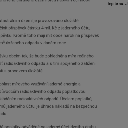
tanoveno chráněné území před nabytím účinnosti
teplárnu. J
 katastrálním území je provozováno úložiště
init příspěvek částku 4 mil. Kč z jaderného účtu,
říspěvku. Kromě toho mají mít obce nárok na příspěvek
3
 m
uloženého odpadu v daném roce.
Newsletter
pěvku obcím tak, že bude zohledněna míra reálného
išť radioaktivního odpadu a s tím spojeného zatížení
Zadejte váš email a my Vám budeme zasílat ty
ti s provozem úložiště.
nejdůležitější informace, maximálně 1x týdně.
blast mírového využívání jaderné energie a
Odebírat
ví původcům radioaktivního odpadu poplatkovou
ukládáním radioaktivních odpadů. Účelem poplatků,
íjmů jaderného účtu, je úhrada nákladů na bezpečnou
adu.
 poplatky odváděné na jaderný účet dvojího druhu,