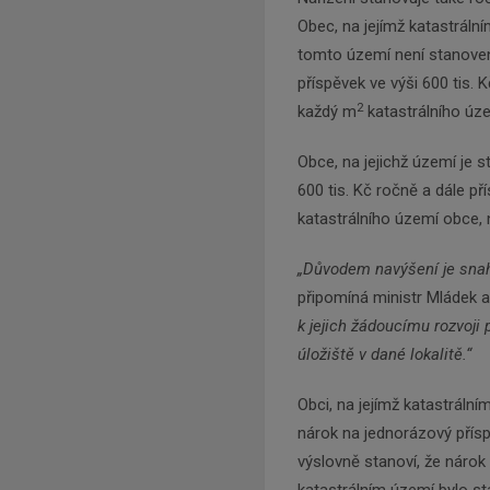
Obec, na jejímž katastrál
tomto území není stanoven
příspěvek ve výši 600 tis. 
2
každý m
katastrálního úz
Obce, na jejichž území je 
600 tis. Kč ročně a dále p
katastrálního území obce,
„Důvodem navýšení je snah
připomíná ministr Mládek a
k jejich žádoucímu rozvoji
úložiště v dané lokalitě.
“
Obci, na jejímž katastrál
nárok na jednorázový příspě
výslovně stanoví, že nárok 