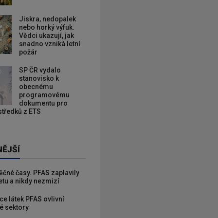
Jiskra, nedopalek
nebo horký výfuk.
Vědci ukazují, jak
snadno vzniká letní
požár
SP ČR vydalo
stanovisko k
obecnému
programovému
dokumentu pro
ostředků z ETS
NĚJŠÍ
věčné časy. PFAS zaplavily
etu a nikdy nezmizí
ce látek PFAS ovlivní
é sektory