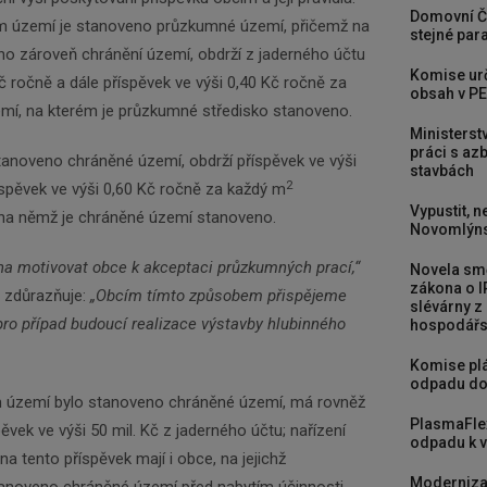
Domovní Č
ním území je stanoveno průzkumné území, přičemž na
stejné para
o zároveň chránění území, obdrží z jaderného účtu
Komise urč
Kč ročně a dále příspěvek ve výši 0,40 Kč ročně za
obsah v PE
emí, na kterém je průzkumné středisko stanoveno.
Ministerst
práci s a
stanoveno chráněné území, obdrží příspěvek ve výši
stavbách
2
říspěvek ve výši 0,60 Kč ročně za každý m
Vypustit, n
 na němž je chráněné území stanoveno.
Novomlýns
a motivovat obce k akceptaci průzkumných prací,“
Novela smě
zákona o I
 zdůrazňuje:
„
Obcím tímto způsobem přispějeme
slévárny z
 pro případ budoucí realizace výstavby hlubinného
hospodářst
Komise plá
odpadu do
ním území bylo stanoveno chráněné území, má rovněž
PlasmaFle
vek ve výši 50 mil. Kč z jaderného účtu; nařízení
odpadu k vy
na tento příspěvek mají i obce, na jejichž
Moderniza