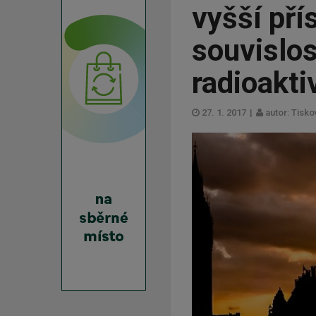
vyšší př
souvislos
radioakt
27. 1. 2017
|
autor: Tisk