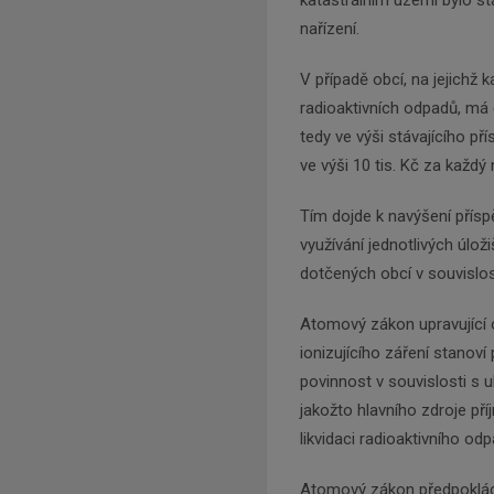
katastrálním území bylo s
nařízení.
V případě obcí, na jejichž
radioaktivních odpadů, má č
tedy ve výši stávajícího p
ve výši 10 tis. Kč za každý
Tím dojde k navýšení přís
využívání jednotlivých úlož
dotčených obcí v souvislos
Atomový zákon upravující o
ionizujícího záření stano
povinnost v souvislosti s 
jakožto hlavního zdroje př
likvidaci radioaktivního odp
Atomový zákon předpokládá