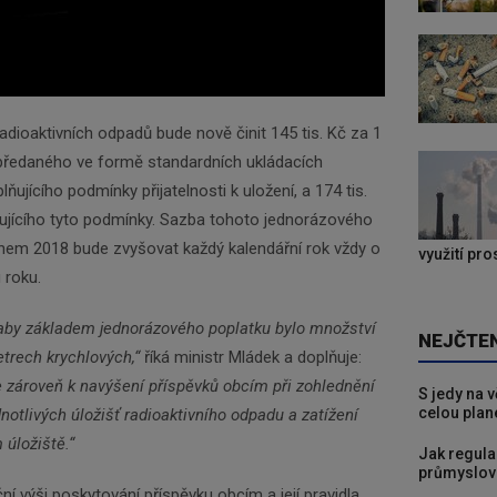
adioaktivních odpadů bude nově činit 145 tis. Kč za 1
předaného ve formě standardních ukládacích
ňujícího podmínky přijatelnosti k uložení, a 174 tis.
ujícího tyto podmínky. Sazba tohoto jednorázového
dnem 2018 bude zvyšovat každý kalendářní rok vždy o
využití pr
 roku.
aby základem jednorázového poplatku bylo množství
NEJČTE
trech krychlových,“
říká ministr Mládek a doplňuje:
 zároveň k navýšení příspěvků obcím při zohlednění
S jedy na 
celou plan
notlivých úložišť radioaktivního odpadu a zatížení
 úložiště.
“
Jak regula
průmyslov
ní výši poskytování příspěvku obcím a její pravidla.