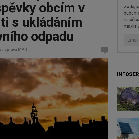
íspěvky obcím v
Zadejt
budeme 
ti s ukládáním
nejdůle
maximá
ivního odpadu
ová zpráva MPO
0
INFOSER