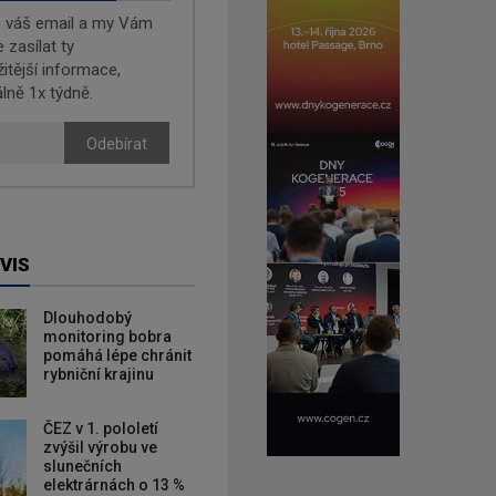
e váš email a my Vám
zasílat ty
žitější informace,
lně 1x týdně.
Odebírat
VIS
Dlouhodobý
monitoring bobra
pomáhá lépe chránit
rybniční krajinu
ČEZ v 1. pololetí
zvýšil výrobu ve
slunečních
elektrárnách o 13 %