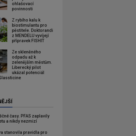
ohlašovací
povinnosti
Z rybího kalu k
biostimulantu pro
pěstitele. Doktorandi
z MENDELU vyvíjejí
přípravek FISHIT
Ze skleněného
odpadu až k
zelenějším městům.
Liberecký pilot
ukázal potenciál
Glassticine
NĚJŠÍ
věčné časy. PFAS zaplavily
etu a nikdy nezmizí
va stanovila pravidla pro