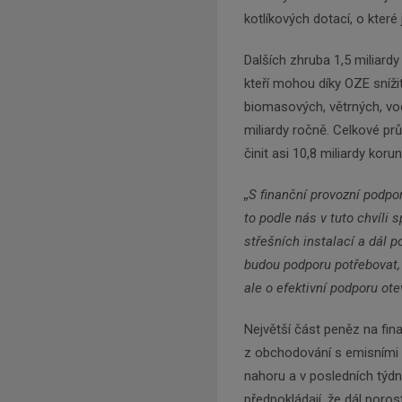
kotlíkových dotací, o které 
Dalších zhruba 1,5 miliard
kteří mohou díky OZE sníži
biomasových, větrných, vod
miliardy ročně. Celkové pr
činit asi 10,8 miliardy koru
„
S finanční provozní podpo
to podle nás v tuto chvíli 
střešních instalací a dál 
budou podporu potřebovat, 
ale o efektivní podporu ot
Největší část peněz na fin
z obchodování s emisními 
nahoru a v posledních týdn
předpokládají, že dál poro