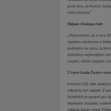
proto divu, že Komisi česk
velmi kritická.”
Štěpán Chalupa řekl:
„
Připomeňme, že v roce 203
tepláren odstavena a žádný
podíváme na cenu, za kterou
elektrárny nejlevnějším z
novými, nikoliv starými, ú
Z čeho bude Česko rozvo
Komora OZE také analyzoval
odkud by šel zaplatit. Z a
dotačních programů pro do
tepelných čerpadel, solárn
miliardy korun ročně. Půj