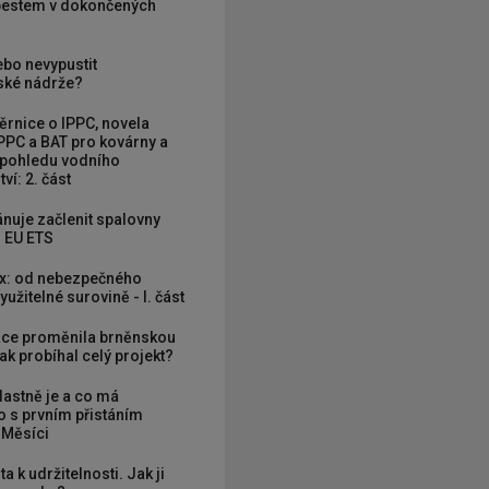
zbestem v dokončených
ebo nevypustit
ké nádrže?
rnice o IPPC, novela
PPC a BAT pro kovárny a
 pohledu vodního
ví: 2. část
nuje začlenit spalovny
 EU ETS
x: od nebezpečného
užitelné surovině - I. část
ce proměnila brněnskou
ak probíhal celý projekt?
vlastně je a co má
 s prvním přistáním
 Měsíci
ta k udržitelnosti. Jak ji