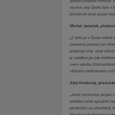
zpráva Evropské Komise. N
nechce, aby Česko bylo v E
klimatické krize pouze vez
Michal Janeček, předseda
„
Z větru je v Česku reálné 
znamená postavit asi třiná
prakticky stojí: nové větrn
je uváděno jen pár elektrár
svém návrhu (Vnitrostátníh
větrnými elektrárnami ročn
Aleš Hradecký, předseda
„
Jestli nechceme zaspat v ro
potřeba ročně spouštět ne
především na střechách, f
Nováková do Bruselu posla