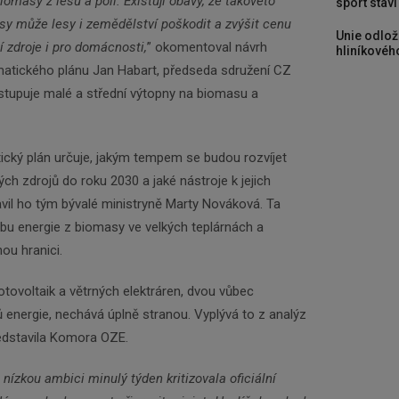
biomasy z lesů a polí. Existují obavy, že takovéto
sport stav
y může lesy i zemědělství poškodit a zvýšit cenu
Unie odlož
 zdroje i pro domácnosti,
” okomentoval návrh
hliníkového
matického plánu Jan Habart, předseda sdružení CZ
stupuje malé a střední výtopny na biomasu a
ický plán určuje, jakým tempem se budou rozvíjet
ých zdrojů do roku 2030 a jaké nástroje k jejich
pravil ho tým bývalé ministryně Marty Nováková. Ta
obu energie z biomasy ve velkých teplárnách a
nou hranici.
otovoltaik a větrných elektráren, dvou vůbec
Newsletter
ů energie, nechává úplně stranou. Vyplývá to z analýz
ředstavila Komora OZE.
Zadejte váš email a my Vám budeme zasílat ty
nízkou ambici minulý týden kritizovala oficiální
nejdůležitější informace, maximálně 1x týdně.