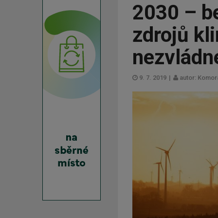
2030 – b
zdrojů kl
nezvlád
9. 7. 2019
|
autor: Komor