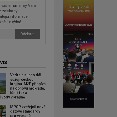
e váš email a my Vám
zasílat ty
žitější informace,
lně 1x týdně.
Odebírat
VIS
Vedra a sucho dál
sužují českou
krajinu. MŽP přispívá
na obnovu mokřadů,
tůní i řek a
 vody v krajině
ISPOP zveřejnil nové
datové standardy
pro vybrané