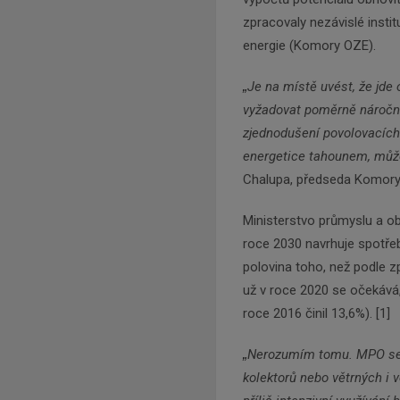
zpracovaly nezávislé insti
energie (Komory OZE).
„
Je na místě uvést, že jde 
vyžadovat poměrně náročno
zjednodušení povolovacích 
energetice tahounem, může 
Chalupa, předseda Komory
Ministerstvo průmyslu a o
roce 2030 navrhuje spotřebo
polovina toho, než podle 
už v roce 2020 se očekává,
roce 2016 činil 13,6%). [1]
„
Nerozumím tomu. MPO se mí
kolektorů nebo větrných i 