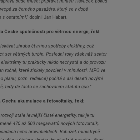
ápravu bude muset připravit ministr Havlíček, pokud
vropě za černého pasažéra, který se v době
Odebírat
e s ostatními
,” doplnil Jan Habart.
 České společnosti pro větrnou energii, řekl:
získávat zhruba čtvrtinu spotřeby elektřiny, což
ct set větrných turbín. Poslední roky však náš sektor
é elektrárny tu prakticky nikdo nechystá a do provozu
en ročně, které získaly povolení v minulosti. MPO ve
o plánu, pozn. redakce) počítá s asi deseti novými
ě, tedy de facto se zachováním statutu quo.”
 Cechu akumulace a fotovoltaiky, řekl:
zvoji stále levnější čisté energetiky, tak je tu
jméně 470 až 500 megawattů nových fotovoltaik,
asádách nebo brownfieldech. Bohužel, ministryně
la plán s číslem zhruba dvanáctkrát menším. Není