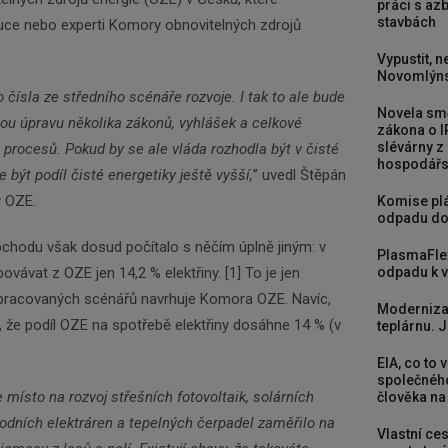
práci s a
stavbách
tuce nebo experti Komory obnovitelných zdrojů
Vypustit, n
Novomlýns
o čísla ze středního scénáře rozvoje. I tak to ale bude
Novela smě
u úpravu několika zákonů, vyhlášek a celkové
zákona o I
slévárny z
procesů. Pokud by se ale vláda rozhodla být v čisté
hospodářst
být podíl čisté energetiky ještě vyšší,
” uvedl Štěpán
 OZE.
Komise plá
odpadu do
bchodu však dosud počítalo s něčím úplně jiným: v
PlasmaFle
vávat z OZE jen 14,2 % elektřiny. [1] To je jen
odpadu k vy
zpracovaných scénářů navrhuje Komora OZE. Navíc,
Moderniza
 že podíl OZE na spotřebě elektřiny dosáhne 14 % (v
teplárnu. J
EIA, co to 
společného
sto na rozvoj střešních fotovoltaik, solárních
člověka na
vodních elektráren a tepelných čerpadel zaměřilo na
Vlastní ces