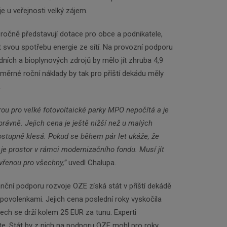
je u veřejnosti velký zájem.
y ročně představují dotace pro obce a podnikatele,
t svou spotřebu energie ze sítí. Na provozní podporu
ních a bioplynových zdrojů by mělo jít zhruba 4,9
ůměrné roční náklady by tak pro příští dekádu měly
n.
rou pro velké fotovoltaické parky MPO nepočítá a je
správně. Jejich cena je ještě nižší než u malých
postupně klesá. Pokud se během pár let ukáže, že
je prostor v rámci modernizačního fondu. Musí jít
evřenou pro všechny,”
uvedl Chalupa.
anční podporu rozvoje OZE získá stát v příští dekádě
povolenkami. Jejich cena poslední roky vyskočila
ech se drží kolem 25 EUR za tunu. Experti
ste. Stát by z nich na podporu OZE mohl pro roky