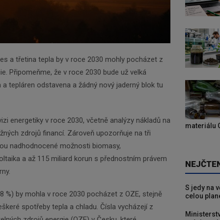
nes a třetina tepla by v roce 2030 mohly pocházet z
gie. Připomeňme, že v roce 2030 bude už velká
n a tepláren odstavena a žádný nový jaderný blok tu
zi energetiky v roce 2030, včetně analýzy nákladů na
materiálu 
ých zdrojů financí. Zároveň upozorňuje na tři
ládou nadhodnocené možnosti biomasy,
oltaika a až 115 miliard korun s přednostním právem
NEJČTE
rny.
S jedy na 
 (28 %) by mohla v roce 2030 pocházet z OZE, stejně
celou plan
eškeré spotřeby tepla a chladu. Čísla vycházejí z
Ministerst
elných zdrojů energie (OZE) v Česku, které