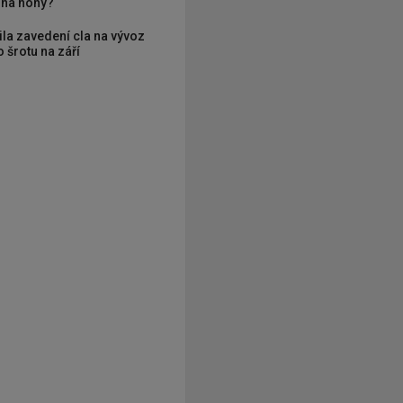
í na nohy?
ila zavedení cla na vývoz
 šrotu na září