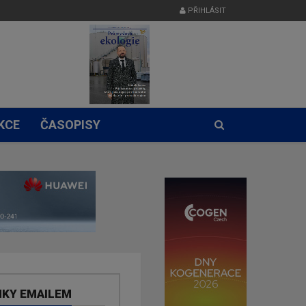
PŘIHLÁSIT
KCE
ČASOPISY
NKY EMAILEM