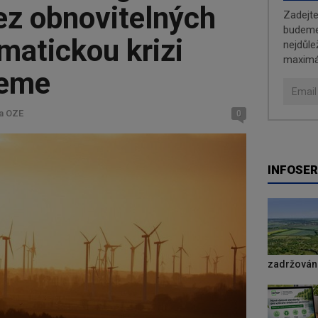
ez obnovitelných
Zadejt
budeme 
imatickou krizi
nejdůle
maximá
neme
a OZE
0
INFOSER
zadržování