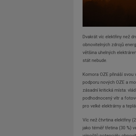
Dvakrát víc elektřiny než d
obnovitelných zdrojů ener
většina uhelných elektráre
stát nebude.
Komora OZE přináší svou vi
podporu nových OZE a možn
zásadní kritická místa: v
podhodnocený vítr a fotov
pro velké elektrárny a teplá
Víc než čtvrtina elektřiny
jako téměř třetina (30 %) v
výpočtů potenciálu obnovit