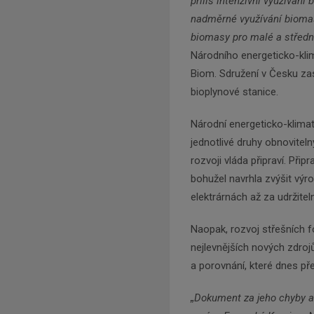
příliš intenzivní využívání 
nadměrné využívání biomas
biomasy pro malé a střední
Národního energeticko-kli
Biom. Sdružení v Česku za
bioplynové stanice.
Národní energeticko-klimat
jednotlivé druhy obnoviteln
rozvoji vláda připraví. Při
bohužel navrhla zvýšit výr
elektrárnách až za udržitel
Naopak, rozvoj střešních f
nejlevnějších nových zdroj
a porovnání, které dnes p
„
Dokument za jeho chyby a 