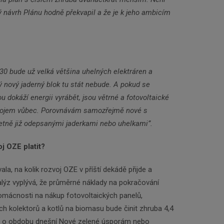
ý návrh Plánu hodně překvapil a že je k jeho ambicím
0 bude už velká většina uhelných elektráren a
 nový jaderný blok tu stát nebude. A pokud se
 dokáží energii vyrábět, jsou větrné a fotovoltaické
drojem vůbec. Porovnávám samozřejmě nové s
četně již odepsanými jaderkami nebo uhelkami”.
j OZE platit?
a, na kolik rozvoj OZE v příští dekádě přijde a
nalýz vyplývá, že průměrné náklady na pokračování
mácnosti na nákup fotovoltaických panelů,
ích kolektorů a kotlů na biomasu bude činit zhruba 4,4
de o obdobu dnešní Nové zelené úsporám nebo