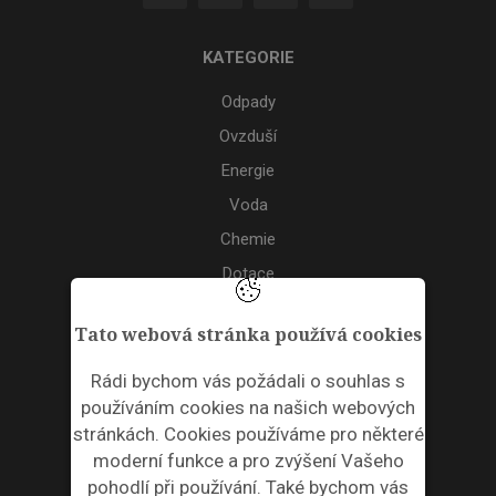
KATEGORIE
Odpady
Ovzduší
Energie
Voda
Chemie
Dotace
Akce
Tato webová stránka používá cookies
TAGS
Rádi bychom vás požádali o souhlas s
používáním cookies na našich webových
ODPADNÍ PLASTY
stránkách. Cookies používáme pro některé
moderní funkce a pro zvýšení Vašeho
NEWSLETTER
pohodlí při používání. Také bychom vás