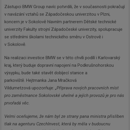
Zástupci BMW Group navíc potvrdili, že v současnosti pokračují
v navázání vztahů se Západočeskou univerzitou v Plzni,
koncern je v Sokolově hlavním partnerem Dětské technické
univerzity Fakulty strojní Západočeské univerzity, spolupracuje
se středními školami technického směru v Ostrově i
v Sokolově.
Na realizaci investice BMW se v této chvíli podílí i Karlovarský
kraj, který buduje dopravní napojení na Podkrušnohorskou
výsypku, bude také stavět dobíjecí stanice a
parkoviště. Hejtmanka Jana Mračková
Vildumetzová upozorňuje:
„Příprava nových pracovních míst
pro zaměstnance Sokolovské uhelné a jejích provozů je pro nás
prvořadá věc.
Velmi oceňujeme, že nám byl ze strany pana ministra přislíben
tlak na agenturu CzechInvest, která by měla v budoucnu