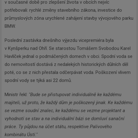
v současné době pro zlepšení života v obcích nejvíc
potřebovali: rychlé změny stavebního zákona, investice do
průmyslových zóna urychlené zahájení stavby vývojového parku
BMW.
Poslední zastávka dnešního výjezdu vicepremiéra byla
v Kynšperku nad Ohří. Se starostou Tomášem Svobodou Karel
Havlíček jednal o podmáčených domech v obci. Spodní voda se
do nemovitostí dostává z nedalekých historických důlních děl
poté, co se z nich přestala odčerpávat voda. Poškození vlivem
spodní vody se týká asi 22 domů.
Ministr řekl:
"Bude se přistupovat individuálně ke každému
majiteli, už proto, že každý dům je poškozený jinak. Ke každému
se vezme soudní znalec, ke každému se vezme projektant a
vyhodnotí se stav a na individuální bázi se domluví sanační
práce. Ty půjdou na účet státu, respektive Palivového
kombinátu Ústí."