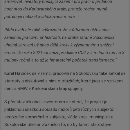
směrovat investory hledající zázemí pro práci s přidanou
hodnotou do Karlovarského kraje, protože region nutně
potřebuje nabízet kvalifikovaná místa.
Ráda bych ale také zdůraznila, že s útlumem těžby sice
zaniknou pracovní příležitosti, na druhé straně Sokolovská
uhelná zároveň už dnes dělá kroky k významnému snížení
emisí. Do roku 2021 se sníží produkce CO2 z 5 milionů tun na 3
miliony ročně a to už je hmatatelný počátek transformace.“
Karel Havlíček se v rámci pracovní na Sokolovsku také setkal se
starosty a diskutoval s nimi o otázkách, které jsou se vznikem
centra BMW v Karlovarském kraji spojeny.
S představiteli obcí i investorem se shodl, že projekt je
příkladnou ukázkou souladu názorů pěti různých subjektů:
seriózního komerčního subjektu, vlády, kraje, municipalit a
Sokolovské uhelné. Zaznělo i to, co by tamní starostové