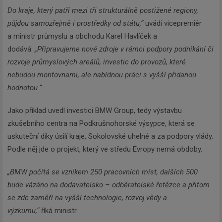
Do kraje, který patří mezi tři strukturálně postižené regiony,
půjdou samozřejmě i prostředky od státu,“
uvádí vicepremiér
a ministr průmyslu a obchodu Karel Havlíček a
dodává:
„Připravujeme nové zdroje v rámci podpory podnikání či
rozvoje průmyslových areálů, investic do provozů, které
nebudou montovnami, ale nabídnou práci s vyšší přidanou
hodnotou.“
Jako příklad uvedl investici BMW Group, tedy výstavbu
zkušebního centra na Podkrušnohorské výsypce, která se
uskuteční díky úsilí kraje, Sokolovské uhelné a za podpory vlády.
Podle něj jde o projekt, který ve středu Evropy nemá obdoby.
„BMW počítá se vznikem 250 pracovních míst, dalších 500
bude vázáno na dodavatelsko – odběratelské řetězce a přitom
se zde zaměří na vyšší technologie, rozvoj vědy a
výzkumu,“
říká ministr.