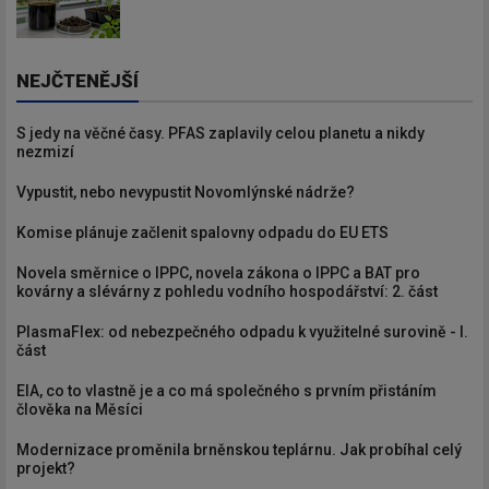
NEJČTENĚJŠÍ
S jedy na věčné časy. PFAS zaplavily celou planetu a nikdy
nezmizí
Vypustit, nebo nevypustit Novomlýnské nádrže?
Komise plánuje začlenit spalovny odpadu do EU ETS
Novela směrnice o IPPC, novela zákona o IPPC a BAT pro
kovárny a slévárny z pohledu vodního hospodářství: 2. část
PlasmaFlex: od nebezpečného odpadu k využitelné surovině - I.
část
EIA, co to vlastně je a co má společného s prvním přistáním
člověka na Měsíci
Modernizace proměnila brněnskou teplárnu. Jak probíhal celý
projekt?