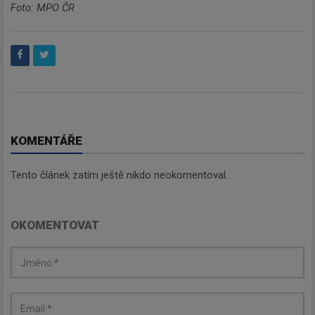
Foto: MPO ČR
KOMENTÁŘE
Newsletter
Tento článek zatím ještě nikdo neokomentoval.
Zadejte váš email a my Vám
budeme zasílat ty nejdůležitější
OKOMENTOVAT
informace, maximálně 1x týdně.