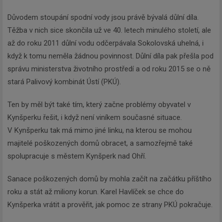
Důvodem stoupání spodní vody jsou právě bývalá důlní díla.
Těžba v nich sice skončila už ve 40. letech minulého století, ale
až do roku 2011 důlní vodu odčerpávala Sokolovská uhelná, i
když k tomu neměla žádnou povinnost. Důlní díla pak přešla pod
správu ministerstva životního prostředí a od roku 2015 se o ně
stará Palivový kombinát Ústí (PKÚ).
Ten by měl být také tím, který začne problémy obyvatel v
Kynšperku řešit, i když není viníkem současné situace.
V Kynšperku tak má mimo jiné linku, na kterou se mohou
majitelé poškozených domů obracet, a samozřejmě také
spolupracuje s městem Kynšperk nad Ohří.
Sanace poškozených domů by mohla začít na začátku příštího
roku a stát až miliony korun. Karel Havlíček se chce do
Kynšperka vrátit a prověřit, jak pomoc ze strany PKÚ pokračuje.