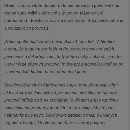
Ministr upozornil, že dopad růstu cen emisních povolenek na
region bude velký a zároveň s útlumem těžby ovlivní
budoucnost stovek pracovníků společnosti Sokolovská uhelná
a navazujících provozů.
„Dnes společnost zaměstnává okolo 4 tisíc lidí. Vzhledem
k tomu, že bude muset řešit stále rostoucí ceny emisních
povolenek a dekarbonizaci, tedy útlum těžby v oblasti, je nutné
v první řadě připravit pracovní místa pro pracovníky, kteří se po
uzavření dolů budou muset přesunout jinam.
Sokolovská uhelná i Karlovarský kraj k tomu přistupují velmi
aktivně, kraj už dnes vytváří pro prvních několik set lidí nové
pracovní příležitosti, ve spolupráci s Úřadem práce vzniknou
rekvalifikační programy, kontaktní místo. Díky aktivitě paní
hejtmanky bylo navíc Sokolovsko zařazeno mezi 6 uhelných
regionů v Evropě, kterým se dostane zvláštní podpory.