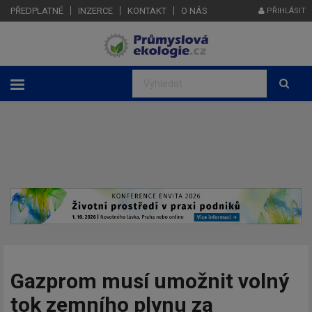
PŘEDPLATNÉ
INZERCE
KONTAKT
O NÁS
PŘIHLÁSIT
Gazprom musí umožnit volný
tok zemního plynu za