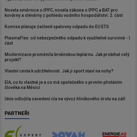
Novela směrnice o IPPC, novela zákona o IPPC a BAT pro
kovárny a slévárny z pohledu vodního hospodářství: 2. část
Komise plánuje začlenit spalovny odpadu do EU ETS
PlasmaFlex: od nebezpečného odpadu k využitelné surovině - I.
část
Modernizace proměnila brněnskou teplárnu. Jak probíhal celý
projekt?
Vlastní cesta k udržitelnosti. Jak ji sport staví na nohy?
EIA, co to vlastně je a co má společného s prvním přistáním
člověka na Měsíci
Unie odložila zavedení cla na vývoz hliníkového šrotu na září
PARTNEŘI