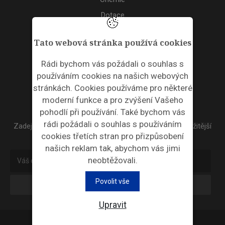
Dotace
Akce
Tato webová stránka používá cookies
TAGS
Rádi bychom vás požádali o souhlas s
používáním cookies na našich webových
ODPADNÍ PLASTY
stránkách. Cookies používáme pro některé
moderní funkce a pro zvýšení Vašeho
NEWSLETTER
pohodlí při používání. Také bychom vás
rádi požádali o souhlas s používáním
Zadejte váš email a my Vám budeme zasílat ty nejdůležitější
cookies třetích stran pro přizpůsobení
informace, maximálně 1x týdně.
našich reklam tak, abychom vás jimi
neobtěžovali.
Povolit vše
Odebírat
Upravit
Průmyslová ekologie © 2026 |
Nastavení cookies