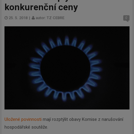
konkurenční ceny
25. 5. 2018
|
autor: TZ CEBRE
0
Uložené povinnosti
mají rozptýlit obavy Komise z narušování
hospodářské soutěže.