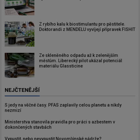
Z rybího kalu k biostimulantu pro pěstitele.
Doktorandi z MENDELU vyvíjejí přípravek FISHIT
Ze skleněného odpadu až k zelenějším
městům. Liberecký pilot ukázal potenciál
materiálu Glassticine
NEJČTENĚJŠÍ
S jedy na věčné časy. PFAS zaplavily celou planetu a nikdy
nezmizí
Ministerstva stanovila pravidla pro práci s azbestem v
dokončených stavbách
Vypustit, nebo nevypustit Novomlýnské nádrže?