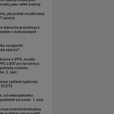
OV budou muset plnit
metry jako velké čistírny
ila, jak počítat recyklovaný
T lahvích
va stanovila pravidla pro
zbestem v dokončených
ebo nevypustit
ké nádrže?
rnice o IPPC, novela
PPC a BAT pro kovárny a
 pohledu vodního
ví: 2. část
nuje začlenit spalovny
 EU ETS
x: od nebezpečného
užitelné surovině - I. část
ce proměnila brněnskou
ak probíhal celý projekt?