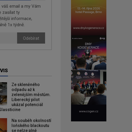
e váš email a my Vám
zasílat ty
žitější informace,
lně 1x týdně.
Odebírat
VIS
Ze skleněného
odpadu až k
zelenějším městům.
Liberecký pilot
ukázal potenciál
Glassticine
Na souběh okolností
loňského blackoutu
se nelze plně