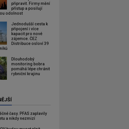
připravit. Firmy mění
přístup a posilují
kou odolnost
Jednodušší cesta k
připojení i více
kapacit pro nové
zájemce. ČEZ
Distribuce osloví 39
zníků
Dlouhodobý
monitoring bobra
pomáhá lépe chránit
rybniční krajinu
NĚJŠÍ
věčné časy. PFAS zaplavily
etu a nikdy nezmizí