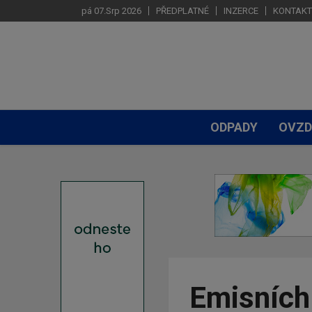
pá 07.Srp 2026
PŘEDPLATNÉ
INZERCE
KONTAKT
ODPADY
OVZD
Emisních 