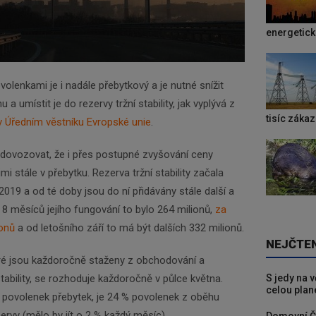
energetic
olenkami je i nadále přebytkový a je nutné snížit
 umístit je do rezervy tržní stability, jak vyplývá z
tisíc záka
v Úředním věstníku Evropské unie
.
 dovozovat, že i přes postupné zvyšování ceny
mi stále v přebytku. Rezerva tržní stability začala
019 a od té doby jsou do ní přidávány stále další a
 8 měsíců jejího fungování to bylo 264 milionů,
za
ionů
a od letošního září to má být dalších 332 milionů.
NEJČTE
ré jsou každoročně staženy z obchodování a
S jedy na 
tability, se rozhoduje každoročně v půlce května.
celou plan
 povolenek přebytek, je 24 % povolenek z oběhu
rvy (mělo by jít o 2 % každý měsíc).