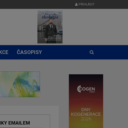
PŘIHLÁSIT
KCE
ČASOPISY
NKY EMAILEM