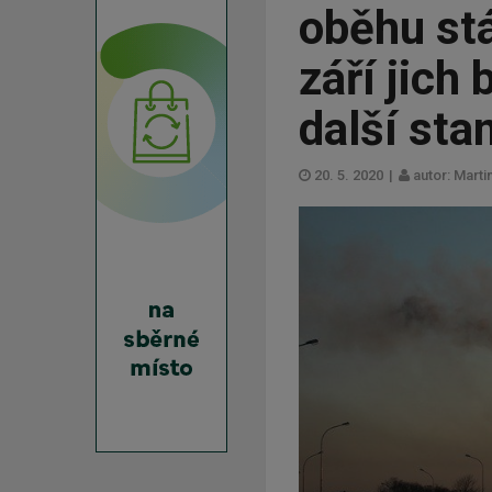
oběhu stá
září jich
další sta
20. 5. 2020
|
autor: Marti