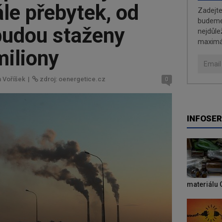
le přebytek, od
Zadejt
budeme 
 budou staženy
nejdůle
maximá
miliony
n Voříšek
|
zdroj: oenergetice.cz
0
INFOSER
materiálu 