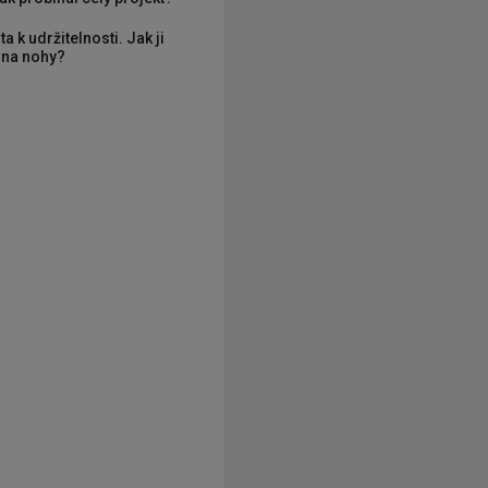
ta k udržitelnosti. Jak ji
í na nohy?