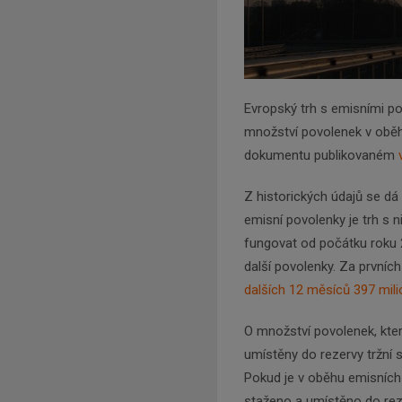
Evropský trh s emisními pov
množství povolenek v oběhu a
dokumentu publikovaném
Z historických údajů se dá
emisní povolenky je trh s ni
fungovat od počátku roku 2
další povolenky. Za prvních
dalších 12 měsíců 397 mil
O množství povolenek, kte
umístěny do rezervy tržní s
Pokud je v oběhu emisních
staženo a umístěno do reze