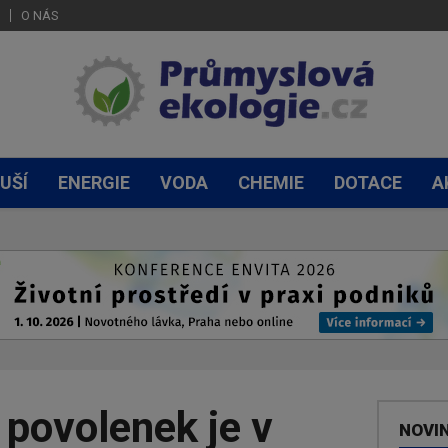
O NÁS
UŠÍ
ENERGIE
VODA
CHEMIE
DOTACE
A
povolenek je v
NOVI