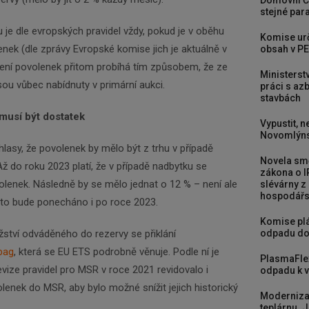
Domovní Č
stejné para
 je dle evropských pravidel vždy, pokud je v oběhu
Komise urč
enek (dle zprávy Evropské komise jich je aktuálně v
obsah v PE
žení povolenek přitom probíhá tím způsobem, že ze
Ministerst
sou vůbec nabídnuty v primární aukci.
práci s a
stavbách
musí být dostatek
Vypustit, n
Novomlýns
hlasy, že povolenek by mělo být z trhu v případě
Novela smě
ž do roku 2023 platí, že v případě nadbytku se
zákona o I
lenek. Následně by se mělo jednat o 12 % – není ale
slévárny z
hospodářst
nto bude ponecháno i po roce 2023.
Komise plá
odpadu do
tví odváděného do rezervy se přiklání
bag
, která se EU ETS podrobně věnuje. Podle ní je
PlasmaFle
evize pravidel pro MSR v roce 2021 revidovalo i
odpadu k vy
nek do MSR, aby bylo možné snížit jejich historický
Moderniza
teplárnu. J