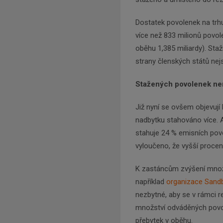
Dostatek povolenek na trhu
více než 833 milionů povol
oběhu 1,385 miliardy). Sta
strany členských států nej
Stažených povolenek ne
Již nyní se ovšem objevují 
nadbytku stahováno více. A
stahuje 24 % emisních povo
vyloučeno, že vyšší proce
K zastáncům zvýšení množs
například
organizace Sand
nezbytné, aby se v rámci r
množství odváděných povole
přebytek v oběhu.