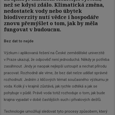
než se kdysi zdálo. Klimatická změna,
nedostatek vody nebo úbytek
biodiverzity nutí vědce i hospodáře
znovu přemýšlet o tom, jak by měla
fungovat v budoucnu.
Bez dat to nejde
Výzkum i aplikovaná řešení na České zemědělské univerzitě
v Praze ukazují, že odpověď není jednoduchá. Někdy je potřeba
zasáhnout. Jindy je naopak nejlepší ustoupit a nechat přírodu
pracovat. Rozhodně ale víme, že bez dat nelze udělat správné
rozhodnutí. Jedním z klíčových témat současného výzkumu je
voda. Kolik jí v krajině zůstává, jak rychle odtéká a jak se
pohybuje v půdě. Právě voda totiž rozhoduje o tom, jak bude
krajina vypadat v době častějších such i přívalových dešťů.
Technologie umožňují sledovat tyto procesy způsobem, který