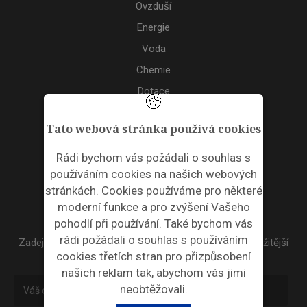
Ovzduší
Energie
Voda
Chemie
Dotace
Akce
Tato webová stránka používá cookies
TAGS
Rádi bychom vás požádali o souhlas s
používáním cookies na našich webových
ODPADNÍ PLASTY
stránkách. Cookies používáme pro některé
moderní funkce a pro zvýšení Vašeho
NEWSLETTER
pohodlí při používání. Také bychom vás
rádi požádali o souhlas s používáním
Zadejte váš email a my Vám budeme zasílat ty nejdůležitější
cookies třetích stran pro přizpůsobení
informace, maximálně 1x týdně.
našich reklam tak, abychom vás jimi
neobtěžovali.