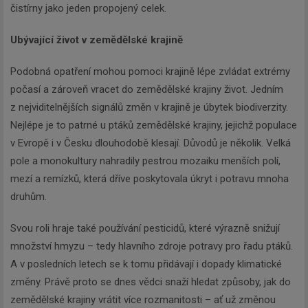
čistírny jako jeden propojený celek.
Ubývající život v zemědělské krajině
Podobná opatření mohou pomoci krajině lépe zvládat extrémy
počasí a zároveň vracet do zemědělské krajiny život. Jedním
z nejviditelnějších signálů změn v krajině je úbytek biodiverzity.
Nejlépe je to patrné u ptáků zemědělské krajiny, jejichž populace
v Evropě i v Česku dlouhodobě klesají. Důvodů je několik. Velká
pole a monokultury nahradily pestrou mozaiku menších polí,
mezí a remízků, která dříve poskytovala úkryt i potravu mnoha
druhům.
Svou roli hraje také používání pesticidů, které výrazně snižují
množství hmyzu – tedy hlavního zdroje potravy pro řadu ptáků.
A v posledních letech se k tomu přidávají i dopady klimatické
změny. Právě proto se dnes vědci snaží hledat způsoby, jak do
zemědělské krajiny vrátit více rozmanitosti – ať už změnou