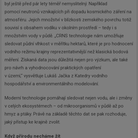
byl ještě před pár lety téměř nemyslitelný. Například
pomocí neutronů vznikajících při dopadu kosmického záření na
atmosféru. Jejich množství v blízkosti zemského povrchu totiž
souvisí s obsahem vodíku v okolním prostředí – tedy i s
množstvím vody v půdě. „CRNS technologie nám umožňuje
sledovat půdní vlhkost v měřítku hektarů, které je pro hodnocení
vodního režimu krajiny reprezentativnější než klasická bodová
měření. Získaná data jsou důležitá nejen pro výzkum, ale také
pro návrh a vyhodnocování praktických opatření
v území,“ vysvětluje Lukáš Jačka z Katedry vodního
hospodářství a environmentálního modelování.
Moderní technologie pomáhají sledovat nejen vodu, ale i změny
v celých ekosystémech – od mikroorganismů v půdě až po
hmyz a ptáky. Právě na základě těchto dat se pak rozhoduje,
jaký přístup ke krajině zvolit.
Když přírodu necháme žít