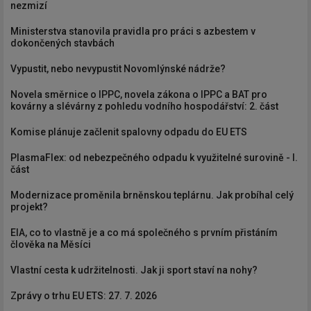
nezmizí
Ministerstva stanovila pravidla pro práci s azbestem v
dokončených stavbách
Vypustit, nebo nevypustit Novomlýnské nádrže?
Novela směrnice o IPPC, novela zákona o IPPC a BAT pro
kovárny a slévárny z pohledu vodního hospodářství: 2. část
Komise plánuje začlenit spalovny odpadu do EU ETS
PlasmaFlex: od nebezpečného odpadu k využitelné surovině - I.
část
Modernizace proměnila brněnskou teplárnu. Jak probíhal celý
projekt?
EIA, co to vlastně je a co má společného s prvním přistáním
člověka na Měsíci
Vlastní cesta k udržitelnosti. Jak ji sport staví na nohy?
Zprávy o trhu EU ETS: 27. 7. 2026