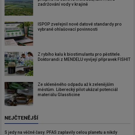
zadržování vody v krajině
ISPOP zveřejnil nové datové standardy pro
vybrané ohlašovací povinnosti
Z rybího kalu k biostimulantu pro pěstitele.
Doktorandi z MENDELU vyvíjejí přípravek FISHIT
Ze skleněného odpadu až k zelenějším
městům. Liberecký pilot ukázal potenciál
materiálu Glassticine
NEJČTENĚJŠÍ
S jedy na věčné časy. PFAS zaplavily celou planetu a nikdy