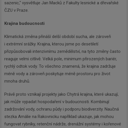
sazenic,“ vysvětluje Jan Macků z Fakulty lesnické a dřevařské
ČZU v Praze.
Krajina budoucnosti
Klimatická změna přináší delší období sucha, ale zároveň
i extrémní srážky. Krajina, kterou jsme po desetiletí
přizpůsobovali intenzivnímu zemědělství, na tyto změny často
reaguje velmi citlivě. Velká pole, minimum přirozených bariér,
rychlý odtok vody. To všechno znamená, že krajina zadržuje
méně vody a zároveň poskytuje méně prostoru pro život
mnoha druhů.
Právě proto vznikají projekty jako Chytrá krajina, které ukazují,
jak může vypadat hospodaření v budoucnosti. Kombinují
zadržování vody, ochranu půdy i podporu biodiverzity. Naučná
stezka Amálie na Rakovnicku například ukazuje, jak mohou
fungovat rybníky, retenční nádrže, drenážní systémy i kořenové