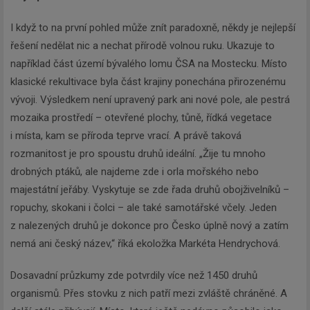
I když to na první pohled může znít paradoxně, někdy je nejlepší
řešení nedělat nic a nechat přírodě volnou ruku. Ukazuje to
například část území bývalého lomu ČSA na Mostecku. Místo
klasické rekultivace byla část krajiny ponechána přirozenému
vývoji. Výsledkem není upravený park ani nové pole, ale pestrá
mozaika prostředí – otevřené plochy, tůně, řídká vegetace
i místa, kam se příroda teprve vrací. A právě taková
rozmanitost je pro spoustu druhů ideální. „Žije tu mnoho
drobných ptáků, ale najdeme zde i orla mořského nebo
majestátní jeřáby. Vyskytuje se zde řada druhů obojživelníků –
ropuchy, skokani i čolci – ale také samotářské včely. Jeden
z nalezených druhů je dokonce pro Česko úplně nový a zatím
nemá ani český název,“ říká ekoložka Markéta Hendrychová.
Dosavadní průzkumy zde potvrdily více než 1450 druhů
organismů. Přes stovku z nich patří mezi zvláště chráněné. A