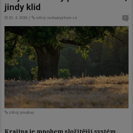
jindy klid
23. 4. 2026
|
zdroj: vedaavyzkum.cz
0
zdroj: pixabay
Krajina je mnohem složitější systém,