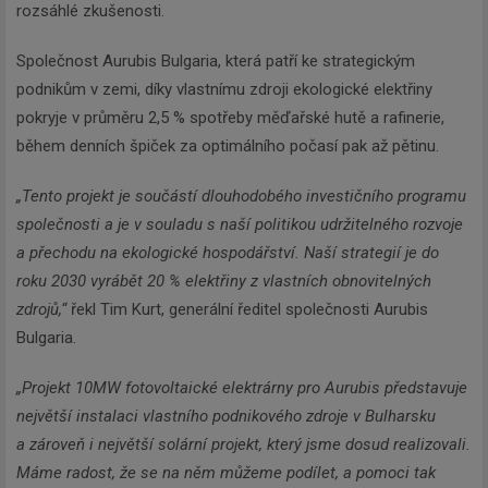
rozsáhlé zkušenosti.
Společnost Aurubis Bulgaria, která patří ke strategickým
podnikům v zemi, díky vlastnímu zdroji ekologické elektřiny
pokryje v průměru 2,5 % spotřeby měďařské hutě a rafinerie,
během denních špiček za optimálního počasí pak až pětinu.
„Tento projekt je součástí dlouhodobého investičního programu
společnosti a je v souladu s naší politikou udržitelného rozvoje
a přechodu na ekologické hospodářství. Naší strategií je do
roku 2030 vyrábět 20 % elektřiny z vlastních obnovitelných
zdrojů,“
řekl Tim Kurt, generální ředitel společnosti Aurubis
Bulgaria.
„Projekt 10MW fotovoltaické elektrárny pro Aurubis představuje
největší instalaci vlastního podnikového zdroje v Bulharsku
a zároveň i největší solární projekt, který jsme dosud realizovali.
Máme radost, že se na něm můžeme podílet, a pomoci tak