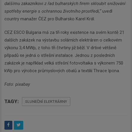
dalšímu zákazníkovi z řad bulharských firem skloubit snižování
spotřeby energie s ochrannou životního prostředí,“
uvedl
country manažer ČEZ pro Bulharsko Karel Král.
Newsletter
CEZ ESCO Bulgaria má za tři roky existence na svém kontě 21
dalších zakázek na výstavbu solárních elektráren o celkovém
výkonu 3,4 MWp, z toho tři čtvrtiny již běží. V drtivé většině
Zadejte váš email a my Vám
případů se jedná o střešní instalace. Jednou z posledních
budeme zasílat ty nejdůležitější
zakázek je například velká střešní fotovoltaika s výkonem 750
informace, maximálně 1x týdně.
kWp pro výrobce průmyslových obalů a textilií Thrace Ipona.
Foto: pixabay
Odebírat
TAGY:
SLUNEČNÍ ELEKTRÁRNY