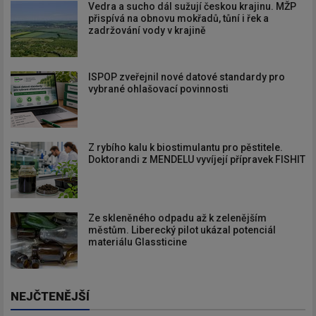
Vedra a sucho dál sužují českou krajinu. MŽP
přispívá na obnovu mokřadů, tůní i řek a
zadržování vody v krajině
ISPOP zveřejnil nové datové standardy pro
vybrané ohlašovací povinnosti
Z rybího kalu k biostimulantu pro pěstitele.
Doktorandi z MENDELU vyvíjejí přípravek FISHIT
Ze skleněného odpadu až k zelenějším
městům. Liberecký pilot ukázal potenciál
materiálu Glassticine
NEJČTENĚJŠÍ