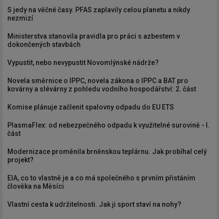
S jedy na věčné časy. PFAS zaplavily celou planetu a nikdy
nezmizí
Ministerstva stanovila pravidla pro práci s azbestem v
dokončených stavbách
Vypustit, nebo nevypustit Novomlýnské nádrže?
Novela směrnice o IPPC, novela zákona o IPPC a BAT pro
kovárny a slévárny z pohledu vodního hospodářství: 2. část
Komise plánuje začlenit spalovny odpadu do EU ETS
PlasmaFlex: od nebezpečného odpadu k využitelné surovině - I.
část
Modernizace proměnila brněnskou teplárnu. Jak probíhal celý
projekt?
EIA, co to vlastně je a co má společného s prvním přistáním
člověka na Měsíci
Vlastní cesta k udržitelnosti. Jak ji sport staví na nohy?