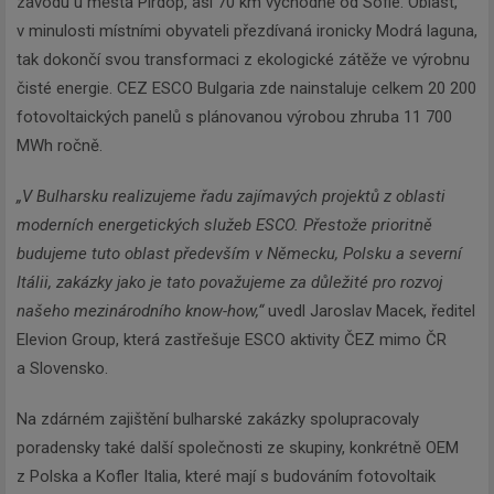
závodu u města Pirdop, asi 70 km východně od Sofie. Oblast,
v minulosti místními obyvateli přezdívaná ironicky Modrá laguna,
tak dokončí svou transformaci z ekologické zátěže ve výrobnu
čisté energie. CEZ ESCO Bulgaria zde nainstaluje celkem 20 200
fotovoltaických panelů s plánovanou výrobou zhruba 11 700
MWh ročně.
„V Bulharsku realizujeme řadu zajímavých projektů z oblasti
moderních energetických služeb ESCO. Přestože prioritně
budujeme tuto oblast především v Německu, Polsku a severní
Itálii, zakázky jako je tato považujeme za důležité pro rozvoj
našeho mezinárodního know-how,“
uvedl Jaroslav Macek, ředitel
Elevion Group, která zastřešuje ESCO aktivity ČEZ mimo ČR
a Slovensko.
Na zdárném zajištění bulharské zakázky spolupracovaly
poradensky také další společnosti ze skupiny, konkrétně OEM
z Polska a Kofler Italia, které mají s budováním fotovoltaik