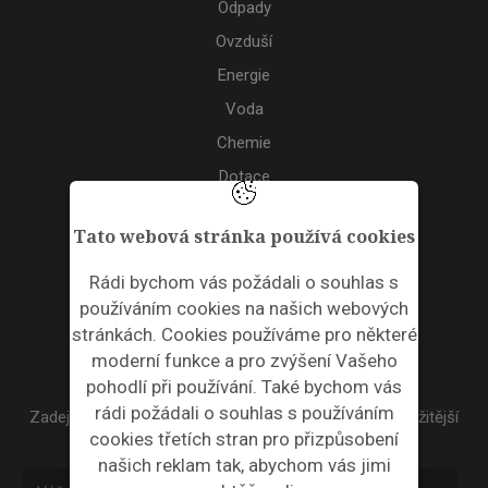
Odpady
Ovzduší
Energie
Voda
Chemie
Dotace
Akce
Tato webová stránka používá cookies
TAGS
Rádi bychom vás požádali o souhlas s
používáním cookies na našich webových
ODPADNÍ PLASTY
stránkách. Cookies používáme pro některé
moderní funkce a pro zvýšení Vašeho
NEWSLETTER
pohodlí při používání. Také bychom vás
rádi požádali o souhlas s používáním
Zadejte váš email a my Vám budeme zasílat ty nejdůležitější
cookies třetích stran pro přizpůsobení
informace, maximálně 1x týdně.
našich reklam tak, abychom vás jimi