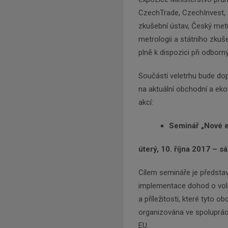
CzechTrade, CzechInvest, A
zkušební ústav, Český metr
metrologii a státního zkuš
plně k dispozici při odborn
Součástí veletrhu bude d
na aktuální obchodní a e
akcí:
Seminář „Nové ex
úterý, 10. října 2017 – s
Cílem semináře je představ
implementace dohod o vo
a příležitosti, které tyto
organizována ve spoluprác
EU.