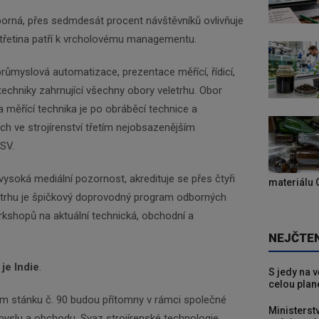
orná, přes sedmdesát procent návštěvníků ovlivňuje
 třetina patří k vrcholovému managementu.
ůmyslová automatizace, prezentace měřící, řídicí,
techniky zahrnující všechny obory veletrhu. Obor
a měřící technika je po obráběcí technice a
h ve strojírenství třetím nejobsazenějším
SV.
ysoká mediální pozornost, akredituje se přes čtyři
materiálu 
letrhu je špičkový doprovodný program odborných
rkshopů na aktuální technická, obchodní a
NEJČTE
je Indie
.
S jedy na 
celou plan
ém stánku č. 90 budou přítomny v rámci společné
Ministerst
yslu a obchodu, Svaz strojírenské technologie,