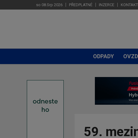
so 08.Srp 2026
PŘEDPLATNÉ
INZERCE
KONTAKT
ODPADY
OVZD
59. mezi