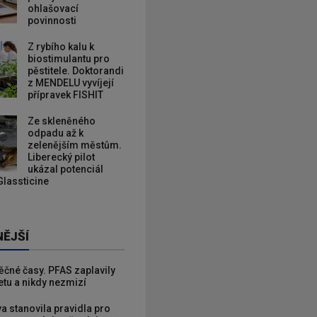
ohlašovací
povinnosti
Z rybího kalu k
biostimulantu pro
pěstitele. Doktorandi
z MENDELU vyvíjejí
přípravek FISHIT
Ze skleněného
odpadu až k
zelenějším městům.
Liberecký pilot
ukázal potenciál
Glassticine
NĚJŠÍ
věčné časy. PFAS zaplavily
etu a nikdy nezmizí
va stanovila pravidla pro