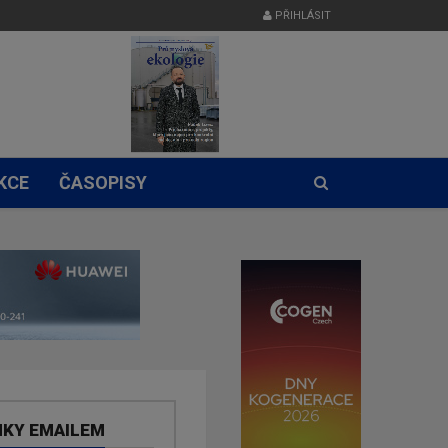
PŘIHLÁSIT
KCE
ČASOPISY
NKY EMAILEM