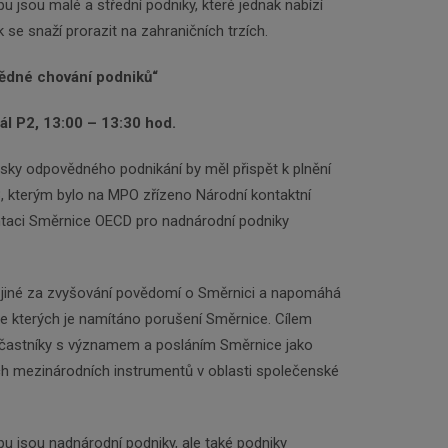
 jsou malé a střední podniky, které jednak nabízí
k se snaží prorazit na zahraničních trzích.
ědné chování podniků“
sál P2, 13:00 – 13:30 hod.
ky odpovědného podnikání by měl přispět k plnění
, kterým bylo na MPO zřízeno Národní kontaktní
taci Směrnice OECD pro nadnárodní podniky
iné za zvyšování povědomí o Směrnici a napomáhá
ve kterých je namítáno porušení Směrnice. Cílem
častníky s významem a posláním Směrnice jako
h mezinárodních instrumentů v oblasti společenské
u jsou nadnárodní podniky, ale také podniky