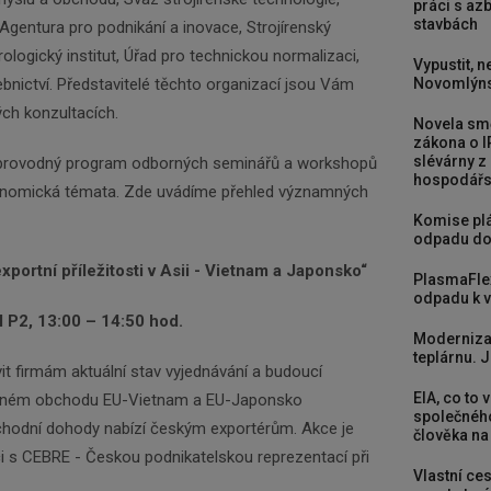
práci s a
stavbách
gentura pro podnikání a inovace, Strojírenský
ologický institut, Úřad pro technickou normalizaci,
Vypustit, n
Novomlýns
ebnictví. Představitelé těchto organizací jsou Vám
ých konzultacích.
Novela smě
zákona o I
slévárny z
oprovodný program odborných seminářů a workshopů
hospodářst
konomická témata. Zde uvádíme přehled významných
Komise plá
odpadu do
portní příležitosti v Asii - Vietnam a Japonsko“
PlasmaFle
odpadu k vy
ál P2, 13:00 – 14:50 hod.
Moderniza
teplárnu. J
it firmám aktuální stav vyjednávání a budoucí
EIA, co to 
lném obchodu EU-Vietnam a EU-Japonsko
společného
 obchodní dohody nabízí českým exportérům. Akce je
člověka na
i s CEBRE - Českou podnikatelskou reprezentací při
Vlastní ces