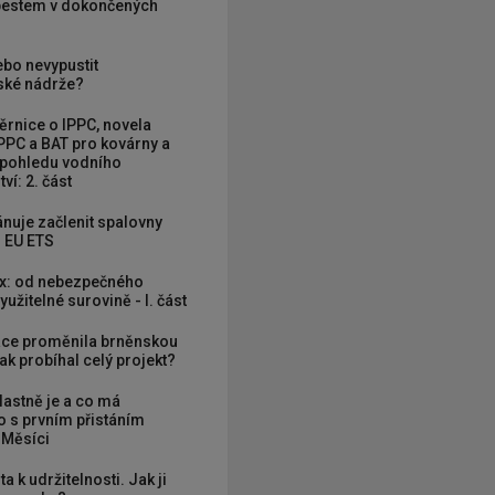
zbestem v dokončených
ebo nevypustit
ké nádrže?
rnice o IPPC, novela
PPC a BAT pro kovárny a
 pohledu vodního
ví: 2. část
nuje začlenit spalovny
 EU ETS
x: od nebezpečného
užitelné surovině - I. část
ce proměnila brněnskou
ak probíhal celý projekt?
vlastně je a co má
 s prvním přistáním
 Měsíci
ta k udržitelnosti. Jak ji