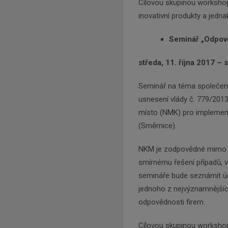
Cílovou skupinou workshopu
inovativní produkty a jedna
Seminář „Odpov
středa, 11. října 2017 – 
Seminář na téma společens
usnesení vlády č. 779/2013
místo (NMK) pro implemen
(Směrnice).
NKM je zodpovědné mimo j
smírnému řešení případů, 
semináře bude seznámit ú
jednoho z nejvýznamnějšíc
odpovědnosti firem.
Cílovou skupinou workshop