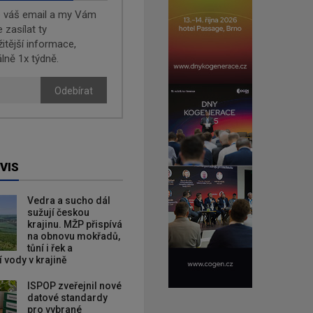
e váš email a my Vám
zasílat ty
žitější informace,
lně 1x týdně.
Odebírat
VIS
Vedra a sucho dál
sužují českou
krajinu. MŽP přispívá
na obnovu mokřadů,
tůní i řek a
 vody v krajině
ISPOP zveřejnil nové
datové standardy
pro vybrané