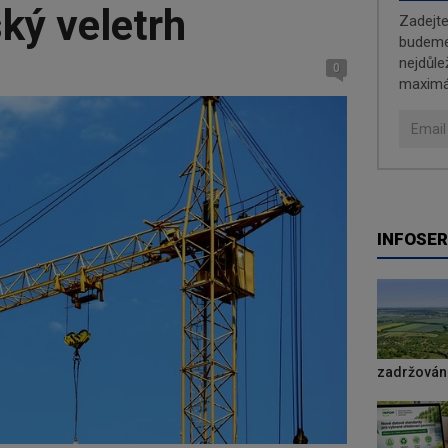
ský veletrh
Zadejt
budeme 
nejdůle
0
maximá
INFOSER
zadržování