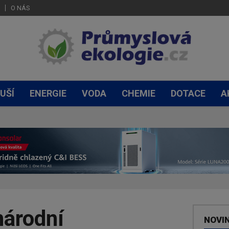
O NÁS
UŠÍ
ENERGIE
VODA
CHEMIE
DOTACE
A
národní
NOVI