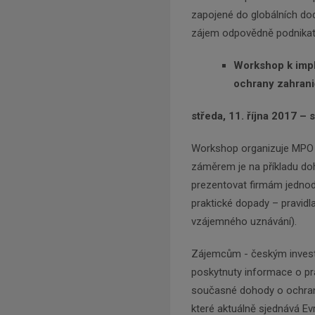
zapojené do globálních dod
zájem odpovědně podnikat č
Workshop k imp
ochrany zahrani
středa, 11. října 2017 – 
Workshop organizuje MPO v
záměrem je na příkladu d
prezentovat firmám jednod
praktické dopady – pravidl
vzájemného uznávání).
Zájemcům - českým investo
poskytnuty informace o práv
současné dohody o ochran
které aktuálně sjednává E