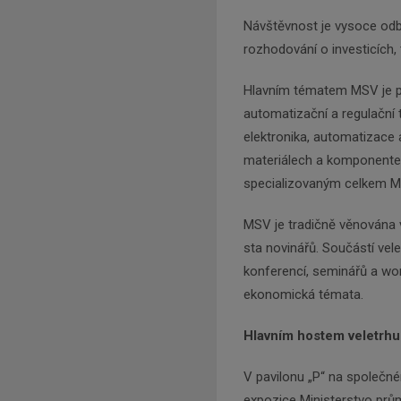
Návštěvnost je vysoce odb
rozhodování o investicích,
Hlavním tématem MSV je pr
automatizační a regulační 
elektronika, automatizace 
materiálech a komponentec
specializovaným celkem M
MSV je tradičně věnována v
sta novinářů. Součástí ve
konferencí, seminářů a wo
ekonomická témata.
Hlavním hostem veletrhu 
V pavilonu „P“ na společn
expozice Ministerstvo prům