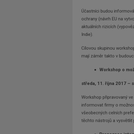
Účastníci budou informován
ochrany (návrh EU na vytvo
aktuálních rizicích (vypov
Indie).
Cílovou skupinou workshopu 
mají záměr takto v budoucn
Workshop o mož
středa, 11. října 2017 – 
Workshop připravovaný ve s
informovat firmy o možnos
všeobecných celních prefere
těchto nástrojů a vysvětl