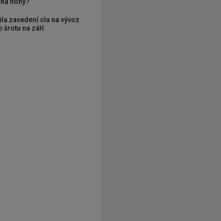
í na nohy?
ila zavedení cla na vývoz
 šrotu na září