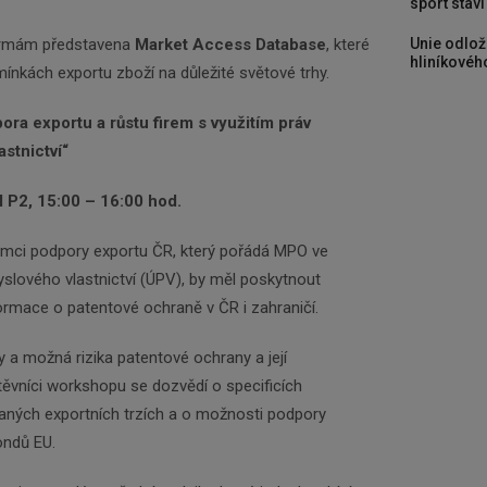
sport stav
Unie odlož
irmám představena
Market Access Database
, které
hliníkového
nkách exportu zboží na důležité světové trhy.
ra exportu a růstu firem s využitím práv
stnictví“
ál P2, 15:00 – 16:00 hod.
ámci podpory exportu ČR, který pořádá MPO ve
slového vlastnictví (ÚPV), by měl poskytnout
ormace o patentové ochraně v ČR i zahraničí.
a možná rizika patentové ochrany a její
těvníci workshopu se dozvědí o specificích
aných exportních trzích a o možnosti podpory
ondů EU.