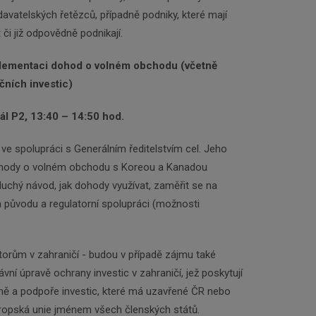
avatelských řetězců, případně podniky, které mají
i již odpovědně podnikají.
lementaci dohod o volném obchodu (včetně
čních investic)
sál P2, 13:40 – 14:50 hod.
e spolupráci s Generálním ředitelstvím cel. Jeho
ohody o volném obchodu s Koreou a Kanadou
uchý návod, jak dohody využívat, zaměřit se na
a původu a regulatorní spolupráci (možnosti
rům v zahraničí - budou v případě zájmu také
ní úpravě ochrany investic v zahraničí, jež poskytují
ě a podpoře investic, které má uzavřené ČR nebo
vropská unie jménem všech členských států.