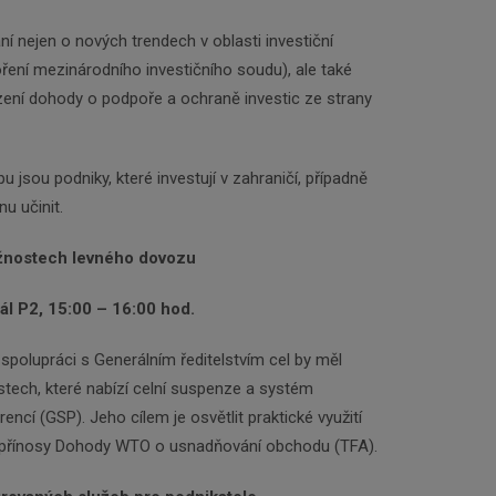
í nejen o nových trendech v oblasti investiční
ření mezinárodního investičního soudu), ale také
ězení dohody o podpoře a ochraně investic ze strany
jsou podniky, které investují v zahraničí, případně
u učinit.
nostech levného dovozu
sál P2, 15:00 – 16:00 hod.
polupráci s Generálním ředitelstvím cel by měl
tech, které nabízí celní suspenze a systém
ncí (GSP). Jeho cílem je osvětlit praktické využití
it přínosy Dohody WTO o usnadňování obchodu (TFA).