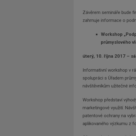
Závěrem semináře bude f
zahrnuje informace o podmí
Workshop „Podpo
průmyslového vla
úterý, 10. října 2017 – s
Informativní workshop v r
spolupráci s Úřadem průmy
návštěvníkům užitečné inf
Workshop představí výhody 
marketingové využití. Návš
patentové ochrany na vybr
aplikovaného výzkumu z f