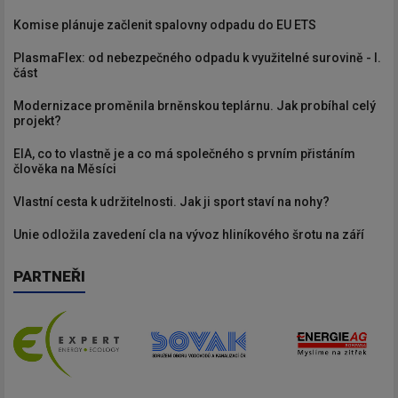
Komise plánuje začlenit spalovny odpadu do EU ETS
PlasmaFlex: od nebezpečného odpadu k využitelné surovině - I.
část
Modernizace proměnila brněnskou teplárnu. Jak probíhal celý
projekt?
EIA, co to vlastně je a co má společného s prvním přistáním
člověka na Měsíci
Vlastní cesta k udržitelnosti. Jak ji sport staví na nohy?
Unie odložila zavedení cla na vývoz hliníkového šrotu na září
PARTNEŘI