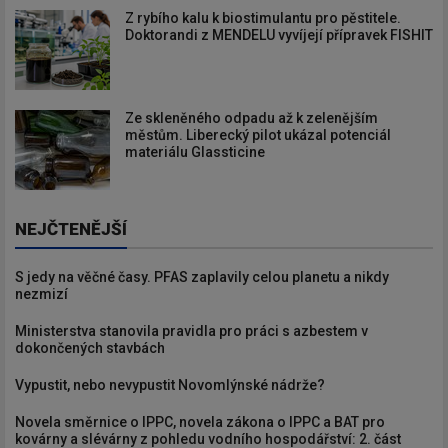
Z rybího kalu k biostimulantu pro pěstitele.
Doktorandi z MENDELU vyvíjejí přípravek FISHIT
Ze skleněného odpadu až k zelenějším
městům. Liberecký pilot ukázal potenciál
materiálu Glassticine
NEJČTENĚJŠÍ
S jedy na věčné časy. PFAS zaplavily celou planetu a nikdy
nezmizí
Ministerstva stanovila pravidla pro práci s azbestem v
dokončených stavbách
Vypustit, nebo nevypustit Novomlýnské nádrže?
Novela směrnice o IPPC, novela zákona o IPPC a BAT pro
kovárny a slévárny z pohledu vodního hospodářství: 2. část