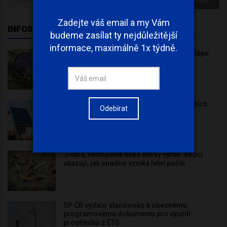
Zadejte váš email a my Vám
INFOSERVIS
budeme zasílat ty nejdůležitější
informace, maximálně 1x týdně.
Dlouhodobý monitoring bobra pomáhá lépe
chránit rybniční krajinu
ČEZ v 1. pololetí zvýšil výrobu ve slunečních
Odebírat
elektrárnách o 13 %
Jiskra, nedopalek nebo horký výfuk. Vědci
ukazují, jak snadno vzniká letní požár
SP ČR vydalo stanovisko k obecnému
programovému dokumentu pro využití
prostředků z ETS