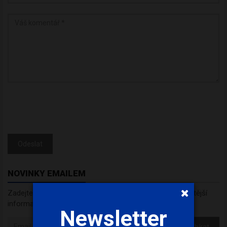
Odeslat
NOVINKY EMAILEM
Zadejte váš email a my Vám budeme zasílat ty nejdůležitější
informace, maximálně 1x týdně.
Newsletter
Odebírat