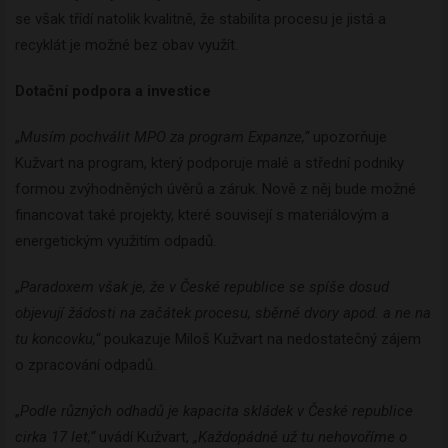
se však třídí natolik kvalitně, že stabilita procesu je jistá a
recyklát je možné bez obav využít.
Dotační podpora a investice
„
Musím pochválit MPO za program Expanze,“
upozorňuje
Kužvart na program, který podporuje malé a střední podniky
formou zvýhodněných úvěrů a záruk. Nově z něj bude možné
financovat také projekty, které souvisejí s materiálovým a
energetickým využitím odpadů.
„
Paradoxem však je, že v České republice se spíše dosud
objevují žádosti na začátek procesu, sběrné dvory apod. a ne na
tu koncovku,“
poukazuje Miloš Kužvart na nedostatečný zájem
o zpracování odpadů.
„
Podle různých odhadů je kapacita skládek v České republice
cirka 17 let,“
uvádí Kužvart,
„Každopádně už tu nehovoříme o