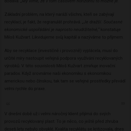
dodává:
„My
v
íme
, že v tom časovém horizontu to možné je.“
Základní problém, na který naráží všichni, kteří se zabývají
recyklací, je fakt, že regranulát prohrává.
„Je dražší. Současné
ekonomické uspoř
á
dání je napro
sto neudržitelné,“
konstatuje
Miloš Kužvart. Likvidujeme svůj kapitál a nazýváme to příjmem.
Aby se recyklace (investičně i provozně) vyplácela, musí do
určité míry nastoupit veřejná podpora využívání recyklovaných
výrobků. V této souvislosti Miloš Kužvart zmiňuje inovační
paradox. Když srovnáme naši ekonomiku s ekonomikou
americkou nebo čínskou, tak tam se veřejné prostředky převádí
velmi rychle do praxe.
V dnešní době už i velmi náročný klient přijímá do svých
provozů recyklovaný plast. To je něco, co ještě před zhruba
deseti lety nebylo obvyklé. Kvalita recyklátu se kritizovala, dnes