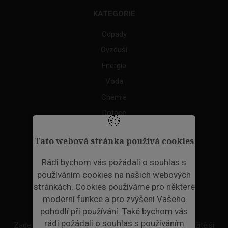
KATEGORIE
Odpady
Ovzduší
Energie
Voda
Chemie
Dotace
Akce
Tato webová stránka používá cookies
TAGS
Rádi bychom vás požádali o souhlas s
používáním cookies na našich webových
ODPADNÍ PLASTY
stránkách. Cookies používáme pro některé
moderní funkce a pro zvýšení Vašeho
NEWSLETTER
pohodlí při používání. Také bychom vás
rádi požádali o souhlas s používáním
Zadejte váš email a my Vám budeme zasílat ty nejdůležitější