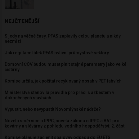
NEJČTENĚJŠÍ
S jedy na věčné časy. PFAS zaplavily celou planetu a nikdy
nezmizí
Jak regulace látek PFAS ovlivní průmyslové sektory
Domovní ČOV budou muset plnit stejné parametry jako velké
čistírny
Komise určila, jak počítat recyklovaný obsah v PET lahvích
Ministerstva stanovila pravidla pro práci s azbestem v
dokončených stavbách
Vypustit, nebo nevypustit Novomlýnské nádrže?
Novela směrnice o IPPC, novela zákona o IPPC a BAT pro
kovárny a slévárny z pohledu vodního hospodářství: 2. část
Komise plánuje začlenit spalovny odpadu do EU ETS