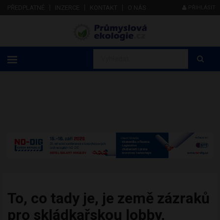
PŘEDPLATNÉ
INZERCE
KONTAKT
O NÁS
PŘIHLÁSIT
To, co tady je, je země zázraků
pro skládkařskou lobby,