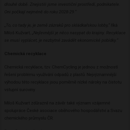
dlouhé době. Znejistili jsme investiční prostředí, podnikatele.
Oni počkají nejméně do roku 2028-29.“
„
To, co tady je, je země zázraků pro skládkařskou lobby,“
říká
Miloš Kužvart,
„Nejlevnější je něco nasypat do krajiny. Recyklace
se musí vyplácet, je nezbytné zavádět ekonomické pobídky.
“
Chemická recyklace
Chemická recyklace, tzv. ChemCycling je jednou z možností
řešení problému využívání odpadů z plastů. Nejvýznamnější
výhodou této recyklace jsou poměrně nízké nároky na čistotu
vstupní suroviny.
Miloš Kužvart zdůraznil na závěr také význam vzájemné
spolupráce České asociace oběhového hospodářství a Svazu
chemického průmyslu ČR.