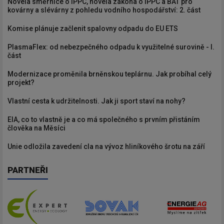
Novela směrnice o IPPC, novela zákona o IPPC a BAT pro
kovárny a slévárny z pohledu vodního hospodářství: 2. část
Komise plánuje začlenit spalovny odpadu do EU ETS
PlasmaFlex: od nebezpečného odpadu k využitelné surovině - I.
část
Modernizace proměnila brněnskou teplárnu. Jak probíhal celý
projekt?
Vlastní cesta k udržitelnosti. Jak ji sport staví na nohy?
EIA, co to vlastně je a co má společného s prvním přistáním
člověka na Měsíci
Unie odložila zavedení cla na vývoz hliníkového šrotu na září
PARTNEŘI