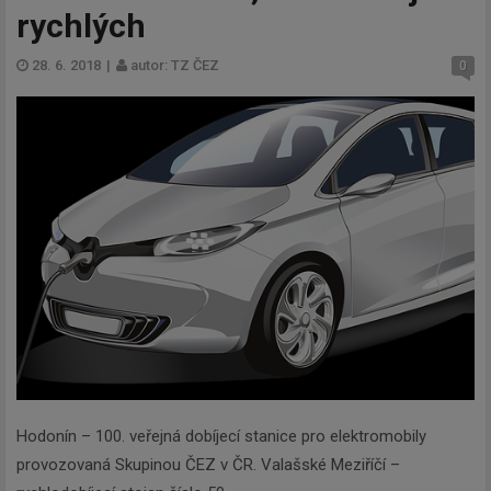
rychlých
28. 6. 2018
|
autor: TZ ČEZ
0
Hodonín – 100. veřejná dobíjecí stanice pro elektromobily
provozovaná Skupinou ČEZ v ČR. Valašské Meziříčí –