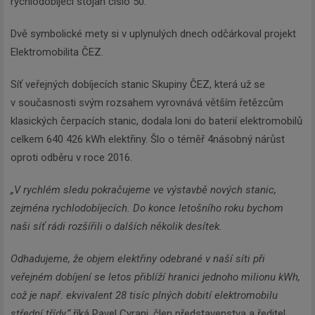
rychlodobíjecí stojan číslo 50.
Dvě symbolické mety si v uplynulých dnech odčárkoval projekt
Elektromobilita ČEZ.
Síť veřejných dobíjecích stanic Skupiny ČEZ, která už se
v současnosti svým rozsahem vyrovnává větším řetězcům
klasických čerpacích stanic, dodala loni do baterií elektromobilů
celkem 640 426 kWh elektřiny. Šlo o téměř 4násobný nárůst
oproti odběru v roce 2016.
„V rychlém sledu pokračujeme ve výstavbě nových stanic,
zejména rychlodobíjecích. Do konce letošního roku bychom
naši síť rádi rozšířili o dalších několik desítek.
Odhadujeme, že objem elektřiny odebrané v naší síti při
veřejném dobíjení se letos přiblíží hranici jednoho milionu kWh,
což je např. ekvivalent 28 tisíc plných dobití elektromobilu
střední třídy,“
říká Pavel Cyrani, člen představenstva a ředitel