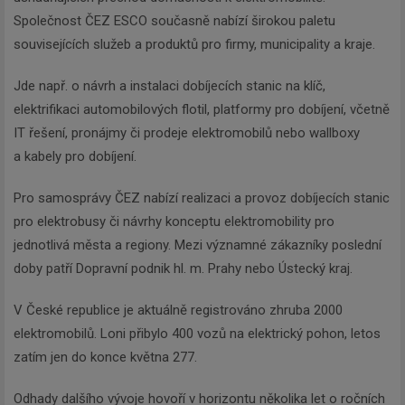
Společnost ČEZ ESCO současně nabízí širokou paletu
souvisejících služeb a produktů pro firmy, municipality a kraje.
Jde např. o návrh a instalaci dobíjecích stanic na klíč,
elektrifikaci automobilových flotil, platformy pro dobíjení, včetně
IT řešení, pronájmy či prodeje elektromobilů nebo wallboxy
a kabely pro dobíjení.
Pro samosprávy ČEZ nabízí realizaci a provoz dobíjecích stanic
pro elektrobusy či návrhy konceptu elektromobility pro
jednotlivá města a regiony. Mezi významné zákazníky poslední
doby patří Dopravní podnik hl. m. Prahy nebo Ústecký kraj.
V České republice je aktuálně registrováno zhruba 2000
elektromobilů. Loni přibylo 400 vozů na elektrický pohon, letos
zatím jen do konce května 277.
Odhady dalšího vývoje hovoří v horizontu několika let o ročních