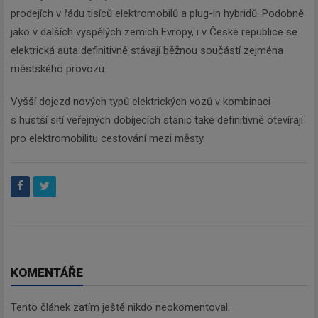
prodejích v řádu tisíců elektromobilů a plug-in hybridů. Podobně
jako v dalších vyspělých zemích Evropy, i v České republice se
elektrická auta definitivně stávají běžnou součástí zejména
Newsletter
městského provozu.
Vyšší dojezd nových typů elektrických vozů v kombinaci
Zadejte váš email a my Vám
s hustší sítí veřejných dobíjecích stanic také definitivně otevírají
budeme zasílat ty nejdůležitější
pro elektromobilitu cestování mezi městy.
informace, maximálně 1x týdně.
Odebírat
KOMENTÁŘE
Tento článek zatím ještě nikdo neokomentoval.