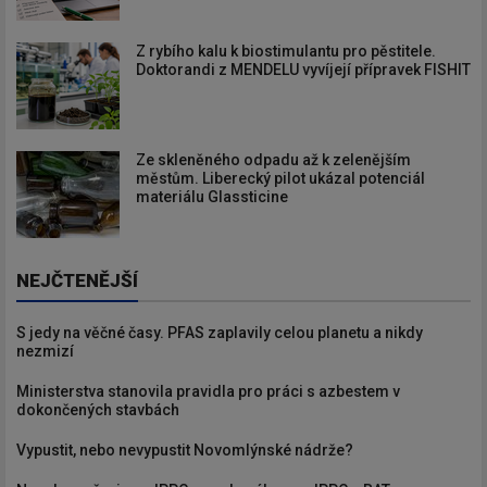
Z rybího kalu k biostimulantu pro pěstitele.
Doktorandi z MENDELU vyvíjejí přípravek FISHIT
Ze skleněného odpadu až k zelenějším
městům. Liberecký pilot ukázal potenciál
materiálu Glassticine
NEJČTENĚJŠÍ
S jedy na věčné časy. PFAS zaplavily celou planetu a nikdy
nezmizí
Ministerstva stanovila pravidla pro práci s azbestem v
dokončených stavbách
Vypustit, nebo nevypustit Novomlýnské nádrže?