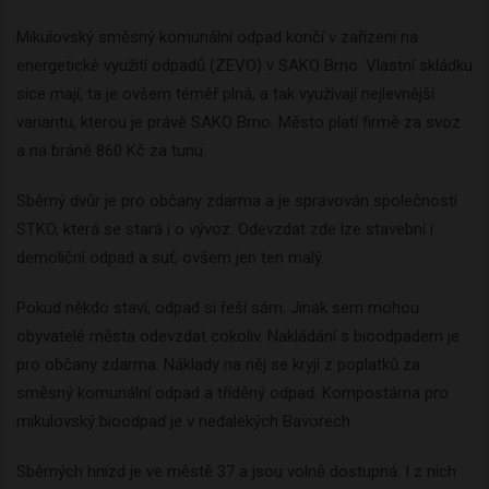
Mikulovský směsný komunální odpad končí v zařízení na
energetické využití odpadů (ZEVO) v SAKO Brno. Vlastní skládku
sice mají, ta je ovšem téměř plná, a tak využívají nejlevnější
variantu, kterou je právě SAKO Brno. Město platí firmě za svoz
a na bráně 860 Kč za tunu.
Sběrný dvůr je pro občany zdarma a je spravován společností
STKO, která se stará i o vývoz. Odevzdat zde lze stavební i
demoliční odpad a suť, ovšem jen ten malý.
Pokud někdo staví, odpad si řeší sám. Jinak sem mohou
obyvatelé města odevzdat cokoliv. Nakládání s bioodpadem je
pro občany zdarma. Náklady na něj se kryjí z poplatků za
směsný komunální odpad a tříděný odpad. Kompostárna pro
mikulovský bioodpad je v nedalekých Bavorech.
Sběrných hnízd je ve městě 37 a jsou volně dostupná. I z nich