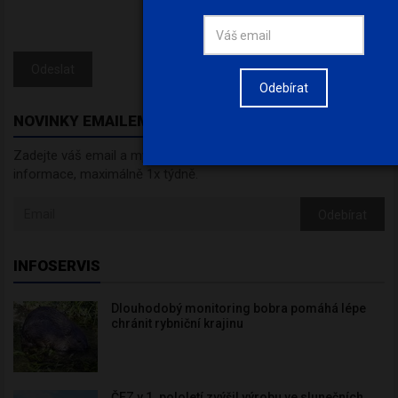
Odeslat
Odebírat
NOVINKY EMAILEM
Zadejte váš email a my Vám budeme zasílat ty nejdůležitější
informace, maximálně 1x týdně.
Odebírat
INFOSERVIS
Dlouhodobý monitoring bobra pomáhá lépe
chránit rybniční krajinu
ČEZ v 1. pololetí zvýšil výrobu ve slunečních