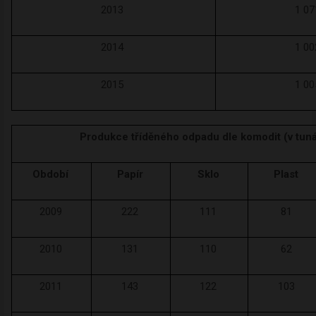
2013
1 07
2014
1 00
2015
1 00
Produkce tříděného odpadu dle komodit (v tun
Období
Papír
Sklo
Plast
2009
222
111
81
2010
131
110
62
2011
143
122
103