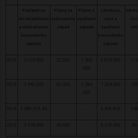
Poplatek za
Příjmy za
Příjem z
Likvidace,
Odstr
shromažďování
nebezpečný
využívání
svoz a
čer
a odstraňování
odpad
odpadů
využívání
skl
komunálního
komunálního
odpadu
odpadu
2016
3 629 000
22 000
1 565
6 875 000
114
000
2015
3 942 000
62 000
1 284
7 204 000
150
000
2014
3 589 374, 85
-
-
6 476 816
148
2013
3 978 000
45 000
-
6 570 000
90