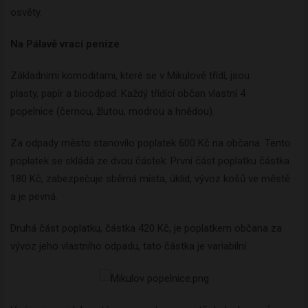
osvěty.
Na Pálavě vrací peníze
Základními komoditami, které se v Mikulově třídí, jsou
plasty, papír a bioodpad. Každý třídící občan vlastní 4
popelnice (černou, žlutou, modrou a hnědou).
Za odpady město stanovilo poplatek 600 Kč na občana. Tento
poplatek se skládá ze dvou částek: První část poplatku částka
180 Kč, zabezpečuje sběrná místa, úklid, vývoz košů ve městě
a je pevná.
Druhá část poplatku, částka 420 Kč, je poplatkem občana za
vývoz jeho vlastního odpadu, tato částka je variabilní.