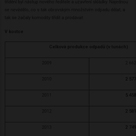
třídění byl nástup nového ředitele a uzavření skládky. Najednou
se nevědělo, co s tak obrovským množstvím odpadu dělat, a
tak se začaly komodity třídit a prodávat.
V kostce
Celková produkce odpadů (v tunách)
2009
2 66
2010
2 57
2011
5 45
2012
2 58
2013
2 74