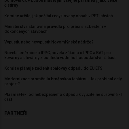
Domovní ČOV budou muset plnit stejné parametry jako velké
čistírny
Komise určila, jak počítat recyklovaný obsah v PET lahvích
Ministerstva stanovila pravidla pro práci s azbestem v
dokončených stavbách
Vypustit, nebo nevypustit Novomlýnské nádrže?
Novela směrnice o IPPC, novela zákona o IPPC a BAT pro
kovárny a slévárny z pohledu vodního hospodářství: 2. část
Komise plánuje začlenit spalovny odpadu do EU ETS
Modernizace proměnila brněnskou teplárnu. Jak probíhal celý
projekt?
PlasmaFlex: od nebezpečného odpadu k využitelné surovině - I.
část
PARTNEŘI