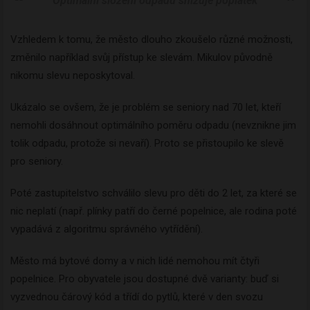
Optimální složení odpadu snižuje poplatek
Vzhledem k tomu, že město dlouho zkoušelo různé možnosti,
změnilo například svůj přístup ke slevám. Mikulov původně
nikomu slevu neposkytoval.
Ukázalo se ovšem, že je problém se seniory nad 70 let, kteří
nemohli dosáhnout optimálního poměru odpadu (nevznikne jim
tolik odpadu, protože si nevaří). Proto se přistoupilo ke slevě
pro seniory.
Poté zastupitelstvo schválilo slevu pro děti do 2 let, za které se
nic neplatí (např. plínky patří do černé popelnice, ale rodina poté
vypadává z algoritmu správného vytřídění).
Město má bytové domy a v nich lidé nemohou mít čtyři
popelnice. Pro obyvatele jsou dostupné dvě varianty: buď si
vyzvednou čárový kód a třídí do pytlů, které v den svozu