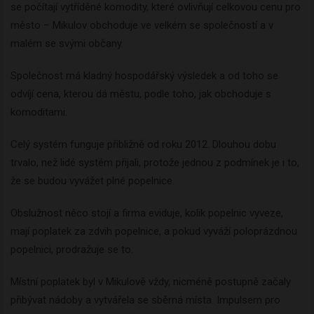
se počítají vytříděné komodity, které ovlivňují celkovou cenu pro
město – Mikulov obchoduje ve velkém se společností a v
malém se svými občany.
Společnost má kladný hospodářský výsledek a od toho se
odvíjí cena, kterou dá městu, podle toho, jak obchoduje s
komoditami.
Celý systém funguje přibližně od roku 2012. Dlouhou dobu
trvalo, než lidé systém přijali, protože jednou z podmínek je i to,
že se budou vyvážet plné popelnice.
Obslužnost něco stojí a firma eviduje, kolik popelnic vyveze,
mají poplatek za zdvih popelnice, a pokud vyváží poloprázdnou
popelnici, prodražuje se to.
Místní poplatek byl v Mikulově vždy, nicméně postupně začaly
přibývat nádoby a vytvářela se sběrná místa. Impulsem pro