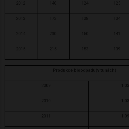
2012
140
124
125
2013
173
108
104
2014
230
150
141
2015
215
153
139
Produkce bioodpadu
(v tunách)
2009
1 0
2010
1 0
2011
1 0