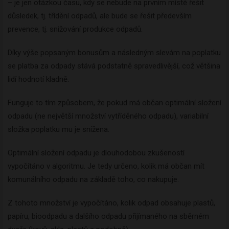
– je jen otázkou času, kdy se nebude na prvním místě řešit
důsledek, tj. třídění odpadů, ale bude se řešit především
prevence, tj. snižování produkce odpadů.
Díky výše popsaným bonusům a následným slevám na poplatku
se platba za odpady stává podstatně spravedlivější, což většina
lidí hodnotí kladně.
Funguje to tím způsobem, že pokud má občan optimální složení
odpadu (ne největší množství vytříděného odpadu), variabilní
složka poplatku mu je snížena.
Optimální složení odpadu je dlouhodobou zkušeností
vypočítáno v algoritmu. Je tedy určeno, kolik má občan mít
komunálního odpadu na základě toho, co nakupuje.
Z tohoto množství je vypočítáno, kolik odpad obsahuje plastů,
papíru, bioodpadu a dalšího odpadu přijímaného na sběrném