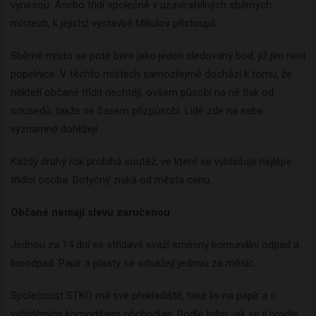
vynesou. Anebo třídí společně v uzavíratelných sběrných
místech, k jejichž výstavbě Mikulov přistoupil.
Sběrné místo se poté bere jako jeden sledovaný bod, již jím není
popelnice. V těchto místech samozřejmě dochází k tomu, že
někteří občané třídit nechtějí, ovšem působí na ně tlak od
sousedů, takže se časem přizpůsobí. Lidé zde na sebe
významně dohlížejí.
Každý druhý rok probíhá soutěž, ve které se vyhlašuje nejlépe
třídící osoba. Dotyčný získá od města cenu.
Občané nemají slevu zaručenou
Jednou za 14 dní se střídavě sváží směsný komunální odpad a
bioodpad. Papír a plasty se odvážejí jednou za měsíc.
Společnost STKO má své překladiště, také lis na papír a s
vytříděnými komoditami obchoduje. Podle toho, jak se jí prodej