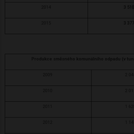
2014
3 51
2015
3 37
Produkce směsného komunálního odpadu (v tun
2009
2 04
2010
2 01
2011
1 62
2012
1 14