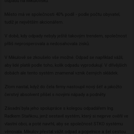
odpadů na Mikulovsku.
Město má ve společnosti 40% podíl - podle počtu obyvatel,
tudíž je největším akcionářem.
V době, kdy odpady nebyly ještě takovým trendem, společnost
příliš neprosperovala a nedosahovala zisků.
V Mikulově se zkoušelo vše možné. Odpad se například vážil,
aby lidé platili podle toho, kolik odpadu vyprodukují. V dřívějších
dobách ale tento systém znamenal vznik černých skládek.
Zlom nastal, když do čela firmy nastoupil nový šéf a jakožto
čerstvý absolvent přišel s novými nápady a podněty.
Zásadní byla jeho spolupráce s kolegou odpadářem Ing.
Radkem Staňkou, jenž sestavil systém, který si nejprve ověřil ve
vlastní obci, a poté navrhl, aby se společnost STKO systému
věnovala. Mikulov přestal vážit odpad a popelnice a šel cestou