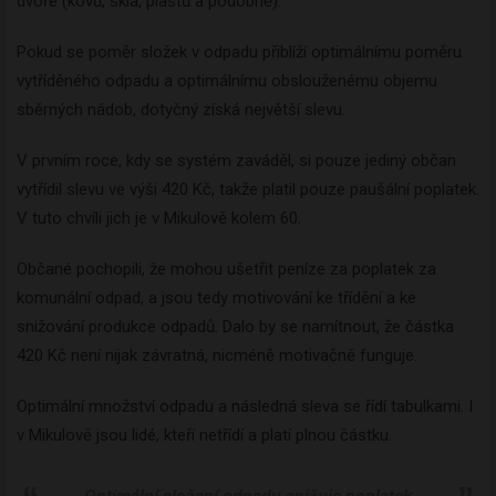
dvoře (kovů, skla, plastů a podobně).
Pokud se poměr složek v odpadu přiblíží optimálnímu poměru
vytříděného odpadu a optimálnímu obslouženému objemu
sběrných nádob, dotyčný získá největší slevu.
V prvním roce, kdy se systém zaváděl, si pouze jediný občan
vytřídil slevu ve výši 420 Kč, takže platil pouze paušální poplatek.
V tuto chvíli jich je v Mikulově kolem 60.
Občané pochopili, že mohou ušetřit peníze za poplatek za
komunální odpad, a jsou tedy motivování ke třídění a ke
snižování produkce odpadů. Dalo by se namítnout, že částka
420 Kč není nijak závratná, nicméně motivačně funguje.
Optimální množství odpadu a následná sleva se řídí tabulkami. I
v Mikulově jsou lidé, kteří netřídí a platí plnou částku.