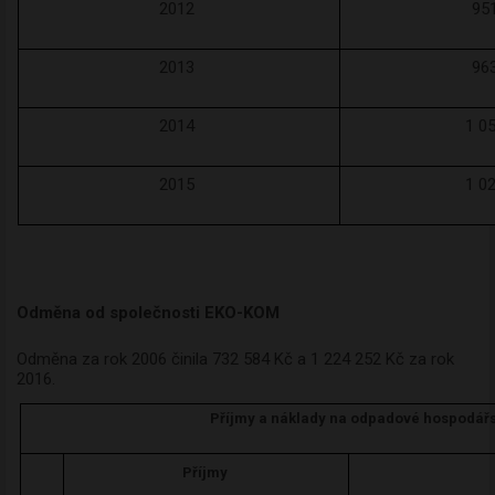
2012
95
2013
96
2014
1 0
2015
1 0
Odměna od společnosti EKO-KOM
Odměna za rok 2006 činila 732 584 Kč a 1 224 252 Kč za rok
2016.
Příjmy a náklady na odpadové hospodářs
Příjmy