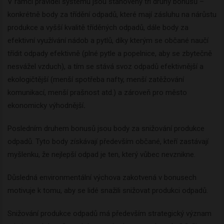
V rámci pravidel systému jsou stanoveny tři druhy bonusů –
konkrétně body za třídění odpadů, které mají zásluhu na nárůstu
produkce a vyšší kvalitě tříděných odpadů, dále body za
efektivní využívání nádob a pytlů, díky kterým se občané naučí
třídit odpady efektivně (plné pytle a popelnice, aby se zbytečně
nesvážel vzduch), a tím se stává svoz odpadů efektivnější a
ekologičtější (menší spotřeba nafty, menší zatěžování
komunikací, menší prašnost atd.) a zároveň pro město
ekonomicky výhodnější
.
Posledním druhem bonusů jsou body za snižování produkce
odpadů. Tyto body získávají především občané, kteří zastávají
myšlenku, že nejlepší odpad je ten, který vůbec nevznikne.
Důsledná environmentální výchova zakotvená v bonusech
motivuje k tomu, aby se lidé snažili snižovat produkci odpadů.
Snižování produkce odpadů má především strategický význam