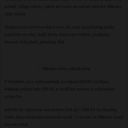
podaří, účtuje městu, takže ani cena za odpad není pro Mikulov
vždy stejná.
Občané jsou informováni o tom, že ceny se pohybují podle
poptávky na trhu, tudíž sleva, kterou jim město poskytuje,
nemusí vždy platit, přestože třídí.
V loňském roce činil poplatek za odpad 600 Kč na hlavu.
Náklady města byly 690 Kč a rozdíl byl hrazen z městského
rozpočtu.
Ačkoliv ze zákona je umožněno brát až 1 000 Kč na člověka,
zatím této možnosti nemuseli využít. I v tomto se Mikulov snaží
chovat tržně.