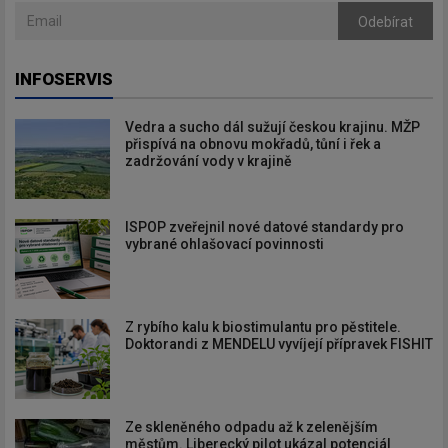
Odebírat
INFOSERVIS
Vedra a sucho dál sužují českou krajinu. MŽP
přispívá na obnovu mokřadů, tůní i řek a
zadržování vody v krajině
ISPOP zveřejnil nové datové standardy pro
vybrané ohlašovací povinnosti
Z rybího kalu k biostimulantu pro pěstitele.
Doktorandi z MENDELU vyvíjejí přípravek FISHIT
Ze skleněného odpadu až k zelenějším
městům. Liberecký pilot ukázal potenciál