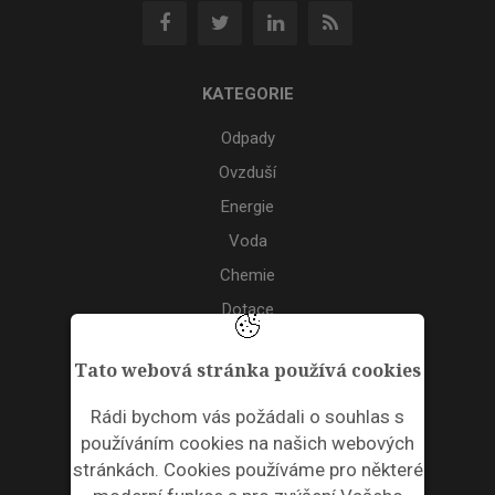
KATEGORIE
Odpady
Ovzduší
Energie
Voda
Chemie
Dotace
Akce
Tato webová stránka používá cookies
TAGS
Rádi bychom vás požádali o souhlas s
používáním cookies na našich webových
ODPADNÍ PLASTY
stránkách. Cookies používáme pro některé