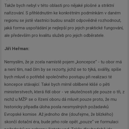
Takže bych nebyl v této oblasti pro nějaké plošné a striktní
nařizování. S přihlédnutím ke konkrétním podmínkám v daném
regionu se jistě vlastníci budou snažit odpovědně rozhodnout,
jaká forma uspořádání je nejlepší pro jejich praktické fungování,
ale především pro kvalitu služeb pro jejich odběratele.
Jiří Heřman
:
Nemyslím, že je zcela namístě pojem „koncepce“ - tu obor má
a není tím, nad čím by se rezorty, jichž se to týká, svářily, spíše
bych mluvil o potřebě společného postupu při realizaci té
koncepce stávající. Také bych mírnil oblíbené klišé o pěti
ministerstvech, která řídí obor - ve skutečnosti jde pouze o tři, z
nichž u MŽP se o řízení oboru dá mluvit pouze proto, že mu
historicky připadla úloha posla nesmyslných požadavků
Evropské komise. Až jednoho dne (doufejme, že blízkého)
skončí dotační éra, bude jeho role opět „pouze“ ve formulaci