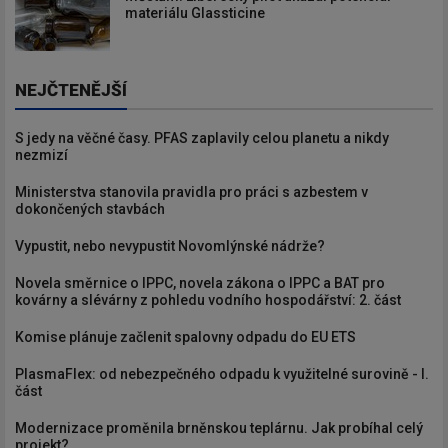
materiálu Glassticine
NEJČTENĚJŠÍ
S jedy na věčné časy. PFAS zaplavily celou planetu a nikdy
nezmizí
Ministerstva stanovila pravidla pro práci s azbestem v
dokončených stavbách
Vypustit, nebo nevypustit Novomlýnské nádrže?
Novela směrnice o IPPC, novela zákona o IPPC a BAT pro
kovárny a slévárny z pohledu vodního hospodářství: 2. část
Komise plánuje začlenit spalovny odpadu do EU ETS
PlasmaFlex: od nebezpečného odpadu k využitelné surovině - I.
část
Modernizace proměnila brněnskou teplárnu. Jak probíhal celý
projekt?