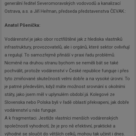
generální ředitel Severomoravských vodovodů a kanalizací
Ostrava, a.s. a Jiří Heřman, předseda představenstva ČEVAK.:
Anatol Pšenička:
Vodárenství je jako obor roztříštěné jak z hlediska vlastníků
infrastruktury, provozovatelů, ale i orgánů, které sektor ovlivňují
a regulují. To samozřejmě přináší v praxi řadu problémů.
Nicméně na druhou stranu bychom se neměli bát se také
pochválit, protože vodárenství v České republice funguje i přes
tyto zmiňované skutečnosti velmi dobře a na vysoké úrovni. To
je patrné především, když máte možnost srovnání s okolními
státy, jako jsem měl v uplynulém období já. Kolegové ze
Slovenska nebo Polska byli v řadě oblastí překvapeni, jak dobře
vodárenství u nás funguje.
A k fragmentaci. Jestliže vlastníci menších vodárenských
společností vyhodnotí, že je pro ně efektivní, praktické a
výhodné se sloučit do větších celků, mohou tak učinit i dnes.