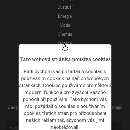
Ovzduší
Energie
Voda
Chemie
Dotace
Akce
Tato webová stránka používá cookies
TAGS
Rádi bychom vás požádali o souhlas s
používáním cookies na našich webových
ODPADNÍ PLASTY
stránkách. Cookies používáme pro některé
moderní funkce a pro zvýšení Vašeho
NEWSLETTER
pohodlí při používání. Také bychom vás
rádi požádali o souhlas s používáním
Zadejte váš email a my Vám budeme zasílat ty nejdůležitější
cookies třetích stran pro přizpůsobení
informace, maximálně 1x týdně.
našich reklam tak, abychom vás jimi
neobtěžovali.