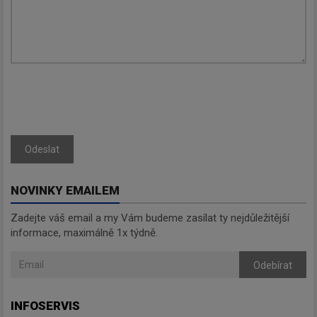
Zadejte váš email a my Vám
budeme zasílat ty nejdůležitější
informace, maximálně 1x týdně.
Odebírat
Odeslat
NOVINKY EMAILEM
Zadejte váš email a my Vám budeme zasílat ty nejdůležitější
informace, maximálně 1x týdně.
Odebírat
INFOSERVIS