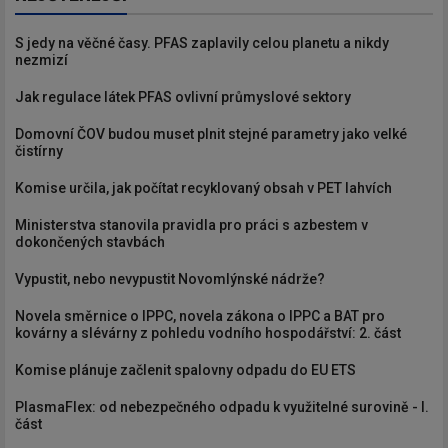
S jedy na věčné časy. PFAS zaplavily celou planetu a nikdy
nezmizí
Jak regulace látek PFAS ovlivní průmyslové sektory
Domovní ČOV budou muset plnit stejné parametry jako velké
čistírny
Komise určila, jak počítat recyklovaný obsah v PET lahvích
Ministerstva stanovila pravidla pro práci s azbestem v
dokončených stavbách
Vypustit, nebo nevypustit Novomlýnské nádrže?
Novela směrnice o IPPC, novela zákona o IPPC a BAT pro
kovárny a slévárny z pohledu vodního hospodářství: 2. část
Komise plánuje začlenit spalovny odpadu do EU ETS
PlasmaFlex: od nebezpečného odpadu k využitelné surovině - I.
část