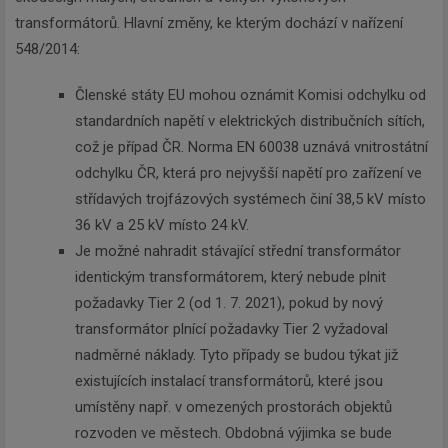
transformátorů. Hlavní změny, ke kterým dochází v nařízení
548/2014:
Členské státy EU mohou oznámit Komisi odchylku od
standardních napětí v elektrických distribučních sítích,
což je případ ČR. Norma EN 60038 uznává vnitrostátní
odchylku ČR, která pro nejvyšší napětí pro zařízení ve
střídavých trojfázových systémech činí 38,5 kV místo
36 kV a 25 kV místo 24 kV.
Je možné nahradit stávající střední transformátor
identickým transformátorem, který nebude plnit
požadavky Tier 2 (od 1. 7. 2021), pokud by nový
transformátor plnící požadavky Tier 2 vyžadoval
nadměrné náklady. Tyto případy se budou týkat již
existujících instalací transformátorů, které jsou
umístěny např. v omezených prostorách objektů
rozvoden ve městech. Obdobná výjimka se bude