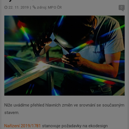
22. 11. 2019
|
zdroj: MPO ČR
0
Níže uvádíme přehled hlavních změn ve srovnání se současným
stavem.
Nařízení 2019/1781
stanovuje požadavky na ekodesign