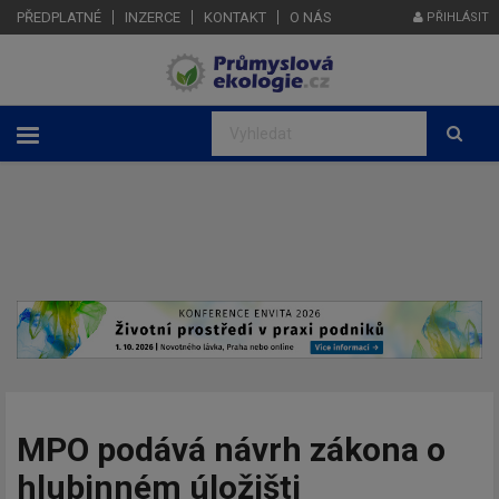
PŘEDPLATNÉ
INZERCE
KONTAKT
O NÁS
PŘIHLÁSIT
MPO podává návrh zákona o
hlubinném úložišti