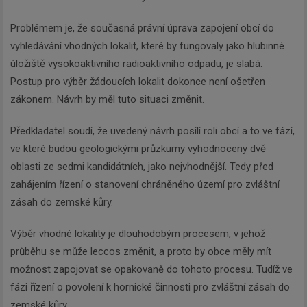
Problémem je, že současná právní úprava zapojení obcí do
vyhledávání vhodných lokalit, které by fungovaly jako hlubinné
úložiště vysokoaktivního radioaktivního odpadu, je slabá.
Postup pro výběr žádoucích lokalit dokonce není ošetřen
zákonem. Návrh by měl tuto situaci změnit.
Předkladatel soudí, že uvedený návrh posílí roli obcí a to ve fází,
ve které budou geologickými průzkumy vyhodnoceny dvě
oblasti ze sedmi kandidátních, jako nejvhodnější. Tedy před
zahájením řízení o stanovení chráněného území pro zvláštní
zásah do zemské kůry.
Výběr vhodné lokality je dlouhodobým procesem, v jehož
průběhu se může leccos změnit, a proto by obce měly mít
možnost zapojovat se opakovaně do tohoto procesu. Tudíž ve
fázi řízení o povolení k hornické činnosti pro zvláštní zásah do
zemské kůry.