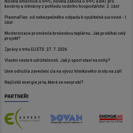
Novela směrnice o IPPC, novela zákona o IPPC a BAT pro
kovárny a slévárny z pohledu vodního hospodářství: 2. část
PlasmaFlex: od nebezpečného odpadu k využitelné surovině - I.
část
Modernizace proměnila brněnskou teplárnu. Jak probíhal celý
projekt?
Zprávy o trhu EU ETS: 27. 7. 2026
Vlastní cesta k udržitelnosti. Jak ji sport staví na nohy?
Unie odložila zavedení cla na vývoz hliníkového šrotu na září
Nejčistší energie je ta, která se nevyrobí?
PARTNEŘI