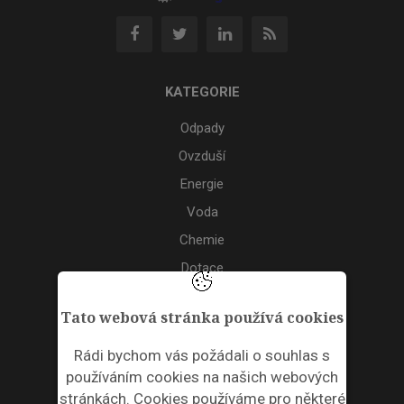
KATEGORIE
Odpady
Ovzduší
Energie
Voda
Chemie
Dotace
Akce
Tato webová stránka používá cookies
TAGS
Rádi bychom vás požádali o souhlas s
používáním cookies na našich webových
ODPADNÍ PLASTY
stránkách. Cookies používáme pro některé