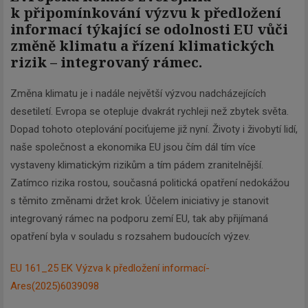
k připomínkování výzvu k předložení
informací týkající se odolnosti EU vůči
změně klimatu a řízení klimatických
rizik – integrovaný rámec.
Změna klimatu je i nadále největší výzvou nadcházejících
desetiletí. Evropa se otepluje dvakrát rychleji než zbytek světa.
Dopad tohoto oteplování pociťujeme již nyní. Životy i živobytí lidí,
naše společnost a ekonomika EU jsou čím dál tím více
vystaveny klimatickým rizikům a tím pádem zranitelnější.
Zatímco rizika rostou, současná politická opatření nedokážou
s těmito změnami držet krok. Účelem iniciativy je stanovit
integrovaný rámec na podporu zemí EU, tak aby přijímaná
opatření byla v souladu s rozsahem budoucích výzev.
EU 161_25 EK Výzva k předložení informací-
Ares(2025)6039098