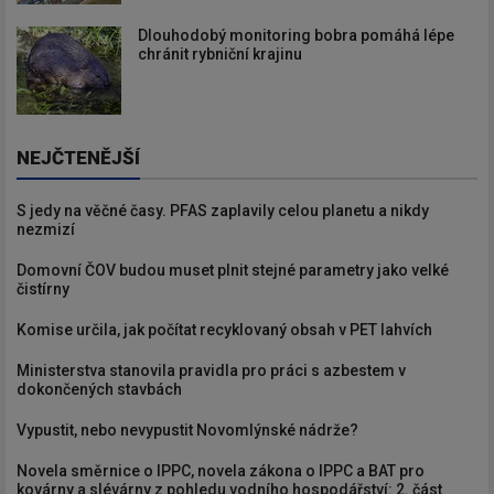
Dlouhodobý monitoring bobra pomáhá lépe
chránit rybniční krajinu
NEJČTENĚJŠÍ
S jedy na věčné časy. PFAS zaplavily celou planetu a nikdy
nezmizí
Domovní ČOV budou muset plnit stejné parametry jako velké
čistírny
Komise určila, jak počítat recyklovaný obsah v PET lahvích
Ministerstva stanovila pravidla pro práci s azbestem v
dokončených stavbách
Vypustit, nebo nevypustit Novomlýnské nádrže?
Novela směrnice o IPPC, novela zákona o IPPC a BAT pro
kovárny a slévárny z pohledu vodního hospodářství: 2. část