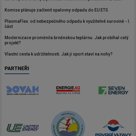
Komise plánuje začlenit spalovny odpadu do EU ETS
PlasmaFlex: od nebezpečného odpadu k využitelné surovině - I.
část
Modernizace proměnila brněnskou teplárnu. Jak probíhal celý
projekt?
Vlastní cesta k udržitelnosti. Jak ji sport staví na nohy?
PARTNEŘI