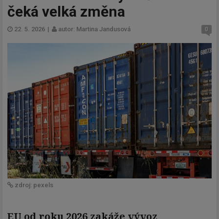
čeká velká změna
22. 5. 2026
|
autor: Martina Jandusová
0
zdroj: pexels
EU od roku 2026 zakáže vývoz