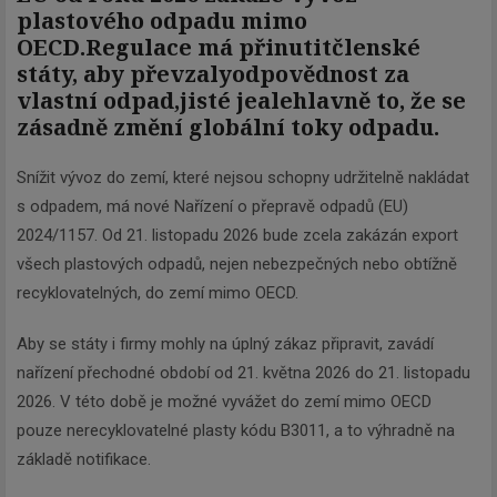
plastového odpadu mimo
OECD.
Regulace má přinutit
členské
státy, aby převzaly
odpovědnost za
vlastní odpad,
jisté je
ale
hlavně to, že se
zásadně změní globální toky odpadu.
Snížit vývoz do zemí, které nejsou schopny udržitelně nakládat
s odpadem, má nové Nařízení o přepravě odpadů (EU)
2024/1157. Od 21. listopadu 2026 bude zcela zakázán export
všech plastových odpadů, nejen nebezpečných nebo obtížně
recyklovatelných, do zemí mimo OECD.
Aby se státy i firmy mohly na úplný zákaz připravit, zavádí
nařízení přechodné období od 21. května 2026 do 21. listopadu
2026. V této době je možné vyvážet do zemí mimo OECD
pouze nerecyklovatelné plasty kódu B3011, a to výhradně na
základě notifikace.