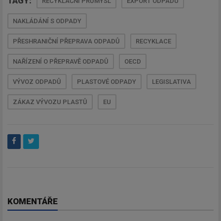
TAGY:
RECYKLAČNÍ PRŮMYSL
EXPORT ODPADU
NAKLÁDÁNÍ S ODPADY
PŘESHRANIČNÍ PŘEPRAVA ODPADŮ
RECYKLACE
NAŘÍZENÍ O PŘEPRAVĚ ODPADŮ
OECD
VÝVOZ ODPADŮ
PLASTOVÉ ODPADY
LEGISLATIVA
ZÁKAZ VÝVOZU PLASTŮ
EU
KOMENTÁŘE