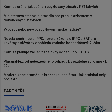
Komise určila, jak počítat recyklovaný obsah v PET lahvích
Ministerstva stanovila pravidla pro práci s azbestem v
dokončených stavbách
Vypustit, nebo nevypustit Novomlýnské nádrže?
Novela směrnice o IPPC, novela zákona o IPPC a BAT pro
kovárny a slévárny z pohledu vodního hospodářství: 2. část
Komise plánuje začlenit spalovny odpadu do EU ETS
PlasmaFlex: od nebezpečného odpadu k využitelné surovině - I.
část
Modernizace proměnila brněnskou teplárnu. Jak probíhal celý
projekt?
PARTNEŘI