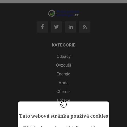
KATEGORIE
Odpady
Ovzduší
Energie
Voda
Chemie
Dotace
Akce
Tato webová stránka používá cookies
TAGS