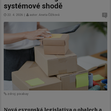
systémové shodě
22. 4. 2026
|
autor: Aneta Čížková
0
zdroj: pixabay
Nová evropská legislativa o obalech a