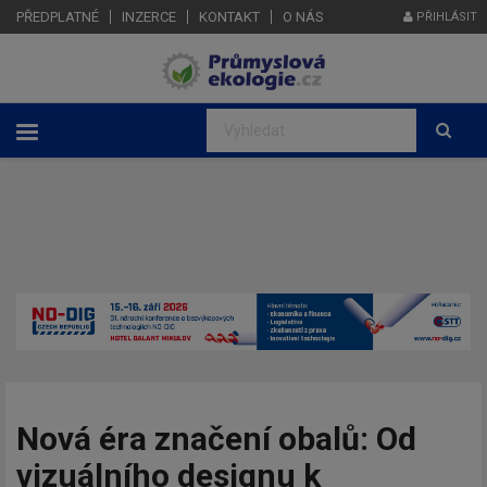
PŘEDPLATNÉ
INZERCE
KONTAKT
O NÁS
PŘIHLÁSIT
Nová éra značení obalů: Od
vizuálního designu k