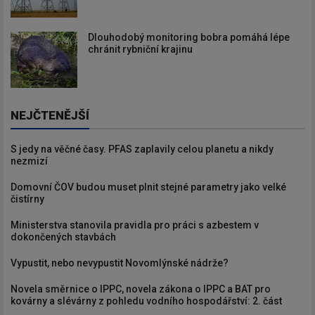
Dlouhodobý monitoring bobra pomáhá lépe
chránit rybniční krajinu
NEJČTENĚJŠÍ
S jedy na věčné časy. PFAS zaplavily celou planetu a nikdy
nezmizí
Domovní ČOV budou muset plnit stejné parametry jako velké
čistírny
Ministerstva stanovila pravidla pro práci s azbestem v
dokončených stavbách
Vypustit, nebo nevypustit Novomlýnské nádrže?
Novela směrnice o IPPC, novela zákona o IPPC a BAT pro
kovárny a slévárny z pohledu vodního hospodářství: 2. část