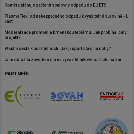
Komise plánuje začlenit spalovny odpadu do EU ETS
PlasmaFlex: od nebezpečného odpadu k využitelné surovině - I.
část
Modernizace proměnila brněnskou teplárnu. Jak probíhal celý
projekt?
Vlastní cesta k udržitelnosti. Jak ji sport staví na nohy?
Unie odložila zavedení cla na vývoz hliníkového šrotu na září
PARTNEŘI