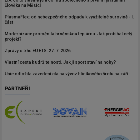
EIA, co to vlastně je a co má společného s prvním přistáním
člověka na Měsíci
PlasmaFlex: od nebezpečného odpadu k využitelné surovině - I.
část
Modernizace proměnila brněnskou teplárnu. Jak probíhal celý
projekt?
Zprávy o trhu EU ETS: 27. 7. 2026
Vlastní cesta k udržitelnosti. Jak ji sport staví na nohy?
Unie odložila zavedení cla na vývoz hliníkového šrotu na září
PARTNEŘI