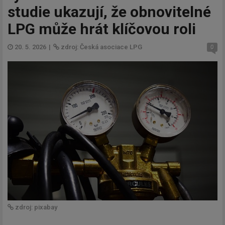
studie ukazují, že obnovitelné
LPG může hrát klíčovou roli
20. 5. 2026
|
zdroj: Česká asociace LPG
0
zdroj: pixabay