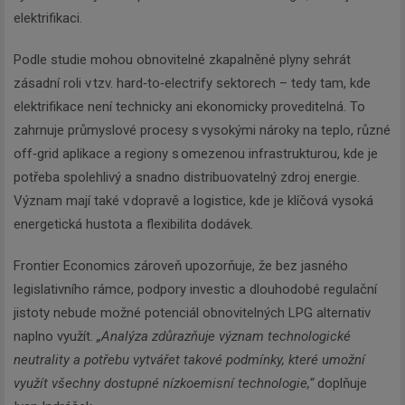
Newsletter
elektrifikaci.
Podle studie mohou obnovitelné zkapalněné plyny sehrát
Zadejte váš email a my Vám
zásadní roli v tzv. hard‑to‑electrify sektorech – tedy tam, kde
budeme zasílat ty nejdůležitější
elektrifikace není technicky ani ekonomicky proveditelná. To
informace, maximálně 1x týdně.
zahrnuje průmyslové procesy s vysokými nároky na teplo, různé
off‑grid aplikace a regiony s omezenou infrastrukturou, kde je
potřeba spolehlivý a snadno distribuovatelný zdroj energie.
Význam mají také v dopravě a logistice, kde je klíčová vysoká
Odebírat
energetická hustota a flexibilita dodávek.
Frontier Economics zároveň upozorňuje, že bez jasného
legislativního rámce, podpory investic a dlouhodobé regulační
jistoty nebude možné potenciál obnovitelných LPG alternativ
naplno využít.
„Analýza zdůrazňuje význam technologické
neutrality a potřebu vytvářet takové podmínky, které umožní
využít všechny dostupné nízkoemisní technologie,“
doplňuje