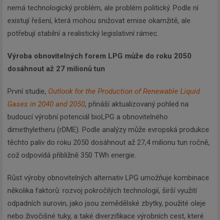
nemá technologický problém, ale problém politický. Podle ní
existují řešení, která mohou snižovat emise okamžitě, ale
potřebují stabilní a realistický legislativní rámec.
Výroba obnovitelných forem LPG může do roku 2050
dosáhnout až 27 milionů tun
První studie,
Outlook for the Production of Renewable Liquid
Gases in 2040 and 2050
, přináší aktualizovaný pohled na
budoucí výrobní potenciál bioLPG a obnovitelného
dimethyletheru (rDME). Podle analýzy může evropská produkce
těchto paliv do roku 2050 dosáhnout až 27,4 milionu tun ročně,
což odpovídá přibližně 350 TWh energie.
Růst výroby obnovitelných alternativ LPG umožňuje kombinace
několika faktorů: rozvoj pokročilých technologií, širší využití
odpadních surovin, jako jsou zemědělské zbytky, použité oleje
nebo živočišné tuky, a také diverzifikace výrobních cest, které