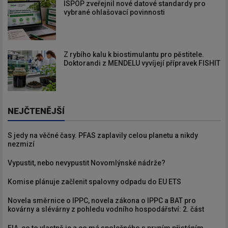
ISPOP zveřejnil nové datové standardy pro
vybrané ohlašovací povinnosti
Z rybího kalu k biostimulantu pro pěstitele.
Doktorandi z MENDELU vyvíjejí přípravek FISHIT
NEJČTENĚJŠÍ
S jedy na věčné časy. PFAS zaplavily celou planetu a nikdy
nezmizí
Vypustit, nebo nevypustit Novomlýnské nádrže?
Komise plánuje začlenit spalovny odpadu do EU ETS
Novela směrnice o IPPC, novela zákona o IPPC a BAT pro
kovárny a slévárny z pohledu vodního hospodářství: 2. část