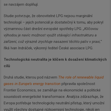
se navzájem doplňují.
Studie potvrzuje, že obnovitelné LPG nejsou marginální
technologií – jejich potenciál je dostatečný k tomu, aby pokryl
významnou část dnešní evropské spotřeby LPG.
„Klíčovou
výhodou je navíc možnost využít stávající infrastrukturu a
zařízení, což výrazně zrychluje nasazení těchto paliv v praxi,“
říká Ivan Indráček, výkonný ředitel České asociace LPG.
Technologická neutralita je klíčem k dosažení klimatických
cílů
Druhá studie, kterou pod názvem
The role of renewable liquid
gases in Europe’s energy transition
připravila společnost
Frontier Economics, se zaměřuje na ekonomické a politické
souvislosti energetické transformace. Analýza zdůrazňuje, že
Evropa potřebuje technologicky neutrální přístup, který umožní
využít všechny dostupné nízkoemisní technologie, nikoli jen