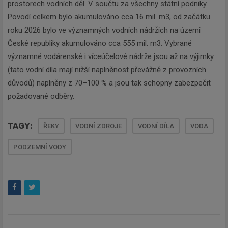
prostorech vodních děl. V součtu za všechny státní podniky
Povodí celkem bylo akumulováno cca 16 mil. m3, od začátku
roku 2026 bylo ve významných vodních nádržích na území
České republiky akumulováno cca 555 mil. m3. Vybrané
významné vodárenské i víceúčelové nádrže jsou až na výjimky
(tato vodní díla mají nižší naplněnost převážně z provozních
důvodů) naplněny z 70–100 % a jsou tak schopny zabezpečit
požadované odběry.
TAGY:
ŘEKY
VODNÍ ZDROJE
VODNÍ DÍLA
VODA
PODZEMNÍ VODY