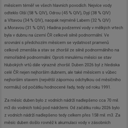
měsícem téměř ve všech hlavních povodích. Nejvíce vody
odteklo Olší (58 % QIV), Odrou (45 % QIV), Dyjí (38 % QIV)
a Vltavou (34 % QIV), naopak nejméně Labem (32 % QIV)
a Moravou (31 % QIV). Hladina podzemní vody v mělkých vrtech
Newsletter
byla v dubnu na území ČR celkově silně podnormální. Ve
srovnání s předchozím měsícem se vydatnost pramenů
celkově zmenšila a stav se zhoršil ze silně podnormálního na
Zadejte váš email a my Vám
mimořádně podnormální. Oproti minulému měsíci se stav
budeme zasílat ty nejdůležitější
hlubokých vrtů dále výrazně zhoršil. Duben 2026 byl z hlediska
informace, maximálně 1x týdně.
celé ČR nejen nejhorším dubnem, ale také měsícem s vůbec
nejhorším stavem (největší zápornou odchylkou od měsíčního
normálu) od počátku hodnocené řady, tedy od roku 1991.
Za měsíc duben bylo z vodních nádrží nadlepšeno cca 70 mil.
Odebírat
m3 do vodních toků pod nádržemi. Od začátku roku 2026 bylo
z vodních nádrží nadlepšeno tedy celkem přes 158 mil. m3. Za
měsíc duben došlo rovněž k akumulaci vody v zásobních