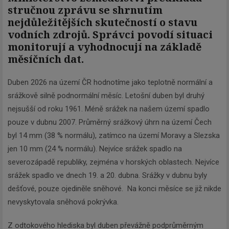
stručnou zprávu se shrnutím
nejdůležitějších skutečností o stavu
vodních zdrojů. Správci povodí situaci
monitorují a vyhodnocují na základě
měsíčních dat.
Duben 2026 na území ČR hodnotíme jako teplotně normální a
srážkově silně podnormální měsíc. Letošní duben byl druhý
nejsušší od roku 1961. Méně srážek na našem území spadlo
pouze v dubnu 2007. Průměrný srážkový úhrn na území Čech
byl 14 mm (38 % normálu), zatímco na území Moravy a Slezska
jen 10 mm (24 % normálu). Nejvíce srážek spadlo na
severozápadě republiky, zejména v horských oblastech. Nejvíce
srážek spadlo ve dnech 19. a 20. dubna. Srážky v dubnu byly
dešťové, pouze ojediněle sněhové. Na konci měsíce se již nikde
nevyskytovala sněhová pokrývka.
Z odtokového hlediska byl duben převážně podprůměrným