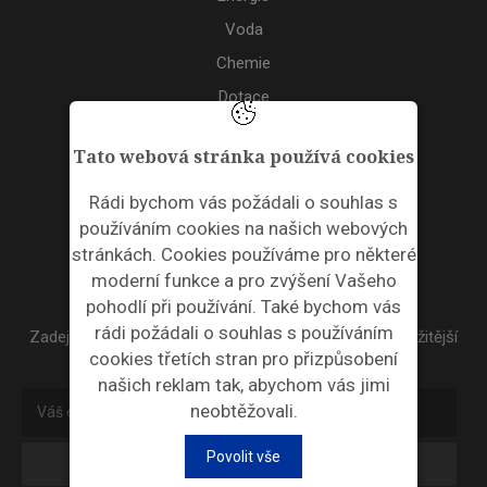
Voda
Chemie
Dotace
Akce
Tato webová stránka používá cookies
TAGS
Rádi bychom vás požádali o souhlas s
používáním cookies na našich webových
ODPADNÍ PLASTY
stránkách. Cookies používáme pro některé
moderní funkce a pro zvýšení Vašeho
NEWSLETTER
pohodlí při používání. Také bychom vás
rádi požádali o souhlas s používáním
Zadejte váš email a my Vám budeme zasílat ty nejdůležitější
cookies třetích stran pro přizpůsobení
informace, maximálně 1x týdně.
našich reklam tak, abychom vás jimi
neobtěžovali.
Povolit vše
Odebírat