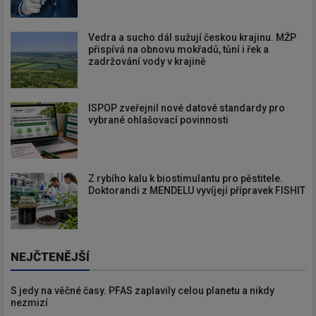
Vedra a sucho dál sužují českou krajinu. MŽP
přispívá na obnovu mokřadů, tůní i řek a
zadržování vody v krajině
ISPOP zveřejnil nové datové standardy pro
vybrané ohlašovací povinnosti
Z rybího kalu k biostimulantu pro pěstitele.
Doktorandi z MENDELU vyvíjejí přípravek FISHIT
NEJČTENĚJŠÍ
S jedy na věčné časy. PFAS zaplavily celou planetu a nikdy
nezmizí