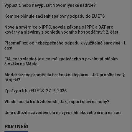
Vypustit, nebo nevypustit Novomlýnské nádrže?
Komise plánuje začlenit spalovny odpadu do EU ETS
Novela směrnice o IPPC, novela zákona o IPPC a BAT pro
kovárny a slévárny z pohledu vodního hospodářství: 2. část
PlasmaFlex: od nebezpečného odpadu k využitelné surovině - I.
část
EIA, co to vlastně je a co má společného s prvním přistáním
člověka na Měsíci
Modernizace proměnila brněnskou teplárnu. Jak probíhal celý
projekt?
Zprávy o trhu EU ETS: 27. 7. 2026
Vlastní cesta k udržitelnosti. Jak ji sport staví na nohy?
Unie odložila zavedení cla na vývoz hliníkového šrotu na září
PARTNEŘI