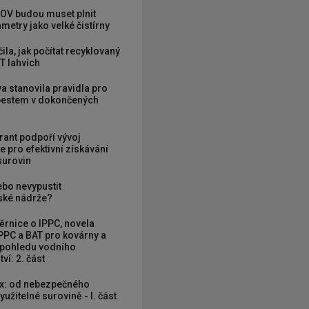
OV budou muset plnit
metry jako velké čistírny
ila, jak počítat recyklovaný
T lahvích
va stanovila pravidla pro
zbestem v dokončených
grant podpoří vývoj
e pro efektivní získávání
 surovin
ebo nevypustit
ké nádrže?
rnice o IPPC, novela
PPC a BAT pro kovárny a
 pohledu vodního
ví: 2. část
x: od nebezpečného
užitelné surovině - I. část