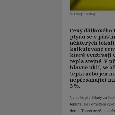
zdroj: Pixabay
Ceny dálkového 
plynu se v příšt
některých lokali
kalkulované ceny
které využívají 
tepla stejné. V p
hlavně uhlí, se 
tepla nebo jen m
nepřesahující mí
3 %.
Na celkové náklady za tepl
teplota, ale i omezení vyvo
doma. Topná sezóna zatím