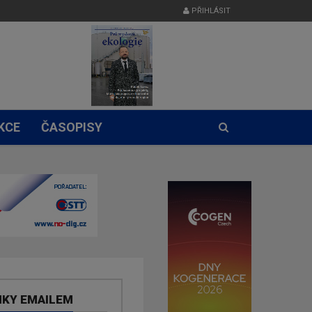
PŘIHLÁSIT
KCE
ČASOPISY
NKY EMAILEM