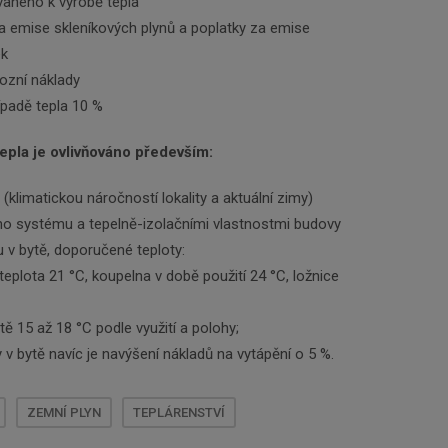
vaného k výrobě tepla
a emise skleníkových plynů a poplatky za emise
ek
ozní náklady
ípadě tepla 10 %
epla je ovlivňováno především:
(klimatickou náročností lokality a aktuální zimy)
ho systému a tepelně-izolačními vlastnostmi budovy
 v bytě, doporučené teploty:
teplota 21 °C, koupelna v době použití 24 °C, ložnice
ě 15 až 18 °C podle využití a polohy;
 v bytě navíc je navýšení nákladů na vytápění o 5 %.
ZEMNÍ PLYN
TEPLÁRENSTVÍ