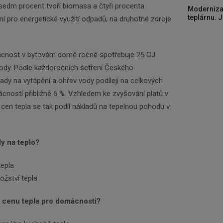
sedm procent tvoří biomasa a čtyři procenta
Moderniza
teplárnu. J
ení pro energetické využití odpadů, na druhotné zdroje
cnost v bytovém domě ročně spotřebuje 25 GJ
vody. Podle každoročních šetření Českého
lady na vytápění a ohřev vody podílejí na celkových
ností přibližně 6 %. Vzhledem ke zvyšování platů v
 cen tepla se tak podíl nákladů na tepelnou pohodu v
y na teplo?
tepla
žství tepla
u cenu tepla pro domácnosti?