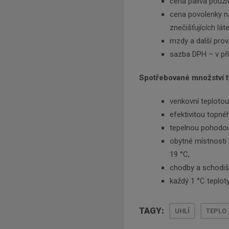
cena paliva použí
cena povolenky n
znečišťujících lát
mzdy a další prov
sazba DPH – v př
Spotřebované množství t
venkovní teplotou 
efektivitou topné
tepelnou pohodou
obytné místnosti 
19 °C,
chodby a schodišt
každý 1 °C teploty
TAGY:
UHLÍ
TEPLO