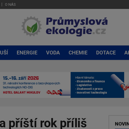
O NÁS
UŠÍ
ENERGIE
VODA
CHEMIE
DOTACE
A
 příští rok příliš
NOVI