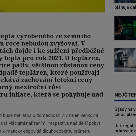
plánuje da
tepla vyrobeného ze zemního
ím roce nebudou zvyšovat. V
tách dojde i ke snížení předběžné
 tepla pro rok 2021. U tepláren,
více paliv, většinou zůstanou ceny
řípadě tepláren, které používají
očekává zachování letošní ceny
írný meziroční růst
ru inflace, která se pohybuje nad
NEJČTE
S jedy na 
celou plan
o bude mít letos u domácností vliv nejen venkovní
laná vládními nařízeními, respektive náš delší pobyt
Jak regula
 klimaticky odpovídá dlouhodobému průměru.
průmyslov