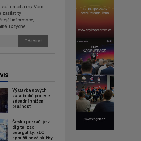
e váš email a my Vám
zasílat ty
žitější informace,
lně 1x týdně.
Odebírat
VIS
Výstavba nových
zásobníků přinese
zásadní snížení
prašnosti
Česko pokračuje v
digitalizaci
energetiky: EDC
spouští nové služby