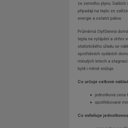
ze zemního plynu. Dalších 
připadají na teplo ze zaříz
energie a ostatní paliva.
Průměrná čtyřčlenná domá
tepla na vytápění a ohřev 
statistického úřadu se nák
spotřebních vydáních domác
minulých letech a stagnaci
bytě i mírně snižuje.
Co určuje celkové náklad
jednotková cena 
spotřebované mno
Co ovlivňuje jednotkovo