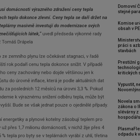
Domovní Č
usí domácnosti výrazného zdražení ceny tepla
stejné para
ech teplo dokonce zlevní. Ceny tepla se daří držet na
Komise urč
e teplárny masivně investují do modernizace svých
obsah v PE
nečišťujících látek,“
uvedl předseda výkonné rady
Ministerst
R Tomáš Drápela
práci s a
stavbách
 ze zemního plynu lze očekávat stagnaci, v řadě
Prestižní 
ští rok podaří cenu tepla dokonce snížit. V případě
technologi
jeho ceny zachovány nebo dojde většinou jen k
kritických
u do úrovně inflace, která je podle aktuálních dat
Vypustit, n
du za posledních 12 měsíců na úrovni 3,3 %. Pokud
Novomlýns
andemie k výraznému snížení odběru tepla, může být
Novela smě
 vyšší. Bude se však jednat pouze o ojedinělé případy.
zákona o I
slévárny z
hospodářst
ní energetiky a plynové kotelny zásobují teplem pro
 už přes 1,7 milionu domácností, v nichž žije přes 4
PlasmaFle
odpadu k vy
% tepla pro byty se v teplárnách vyrábí z uhlí, třetina