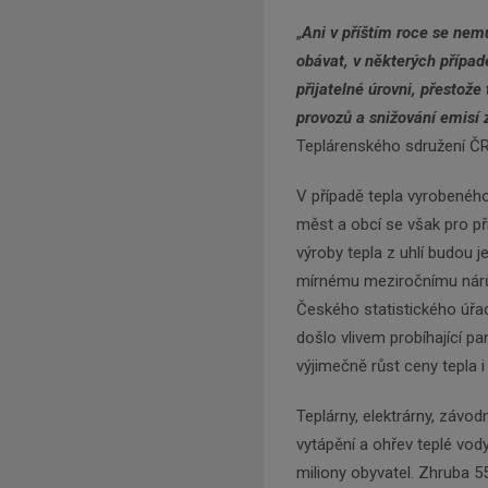
„
Ani v příštím roce se nem
obávat, v některých případ
přijatelné úrovni, přestož
provozů a snižování emisí z
Teplárenského sdružení Č
V případě tepla vyrobeného
měst a obcí se však pro pří
výroby tepla z uhlí budou 
mírnému meziročnímu nárůst
Českého statistického úřa
došlo vlivem probíhající p
výjimečně růst ceny tepla i
Teplárny, elektrárny, závod
vytápění a ohřev teplé vody
miliony obyvatel. Zhruba 55 