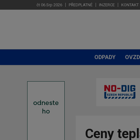
čt 06.Srp 2026
PŘEDPLATNÉ
INZERCE
KONTAKT
ODPADY
OVZD
Ceny tepla