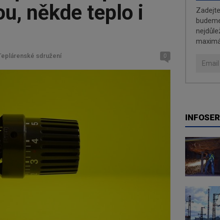
u, někde teplo i
Zadejt
budeme 
nejdůle
maximá
Teplárenské sdružení
0
INFOSER