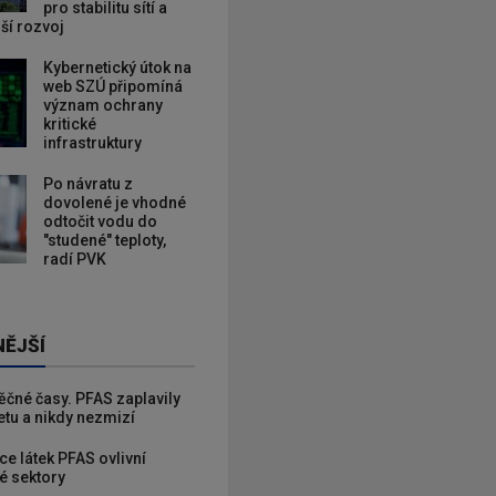
pro stabilitu sítí a
lší rozvoj
Kybernetický útok na
web SZÚ připomíná
význam ochrany
kritické
infrastruktury
Po návratu z
dovolené je vhodné
odtočit vodu do
"studené" teploty,
radí PVK
NĚJŠÍ
věčné časy. PFAS zaplavily
etu a nikdy nezmizí
ce látek PFAS ovlivní
é sektory