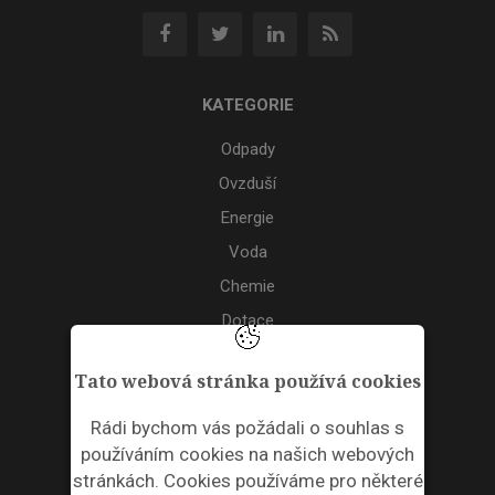
KATEGORIE
Odpady
Ovzduší
Energie
Voda
Chemie
Dotace
Akce
Tato webová stránka používá cookies
TAGS
Rádi bychom vás požádali o souhlas s
používáním cookies na našich webových
ODPADNÍ PLASTY
stránkách. Cookies používáme pro některé