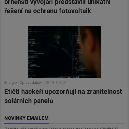
brněnští vývojáři představili unikátní
řešení na ochranu fotovoltaik
Energie
/
Zpravodajství
/
19. 8. 2024
Etičtí hackeři upozorňují na zranitelnost
solárních panelů
NOVINKY EMAILEM