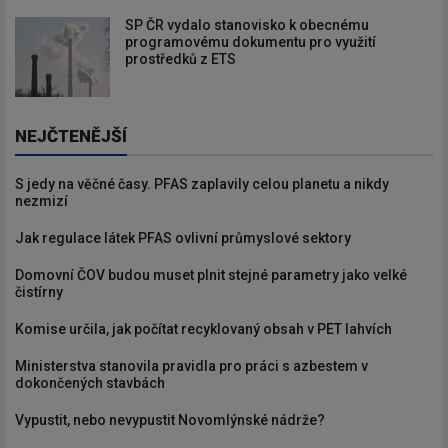
SP ČR vydalo stanovisko k obecnému
programovému dokumentu pro využití
prostředků z ETS
NEJČTENĚJŠÍ
S jedy na věčné časy. PFAS zaplavily celou planetu a nikdy
nezmizí
Jak regulace látek PFAS ovlivní průmyslové sektory
Domovní ČOV budou muset plnit stejné parametry jako velké
čistírny
Komise určila, jak počítat recyklovaný obsah v PET lahvích
Ministerstva stanovila pravidla pro práci s azbestem v
dokončených stavbách
Vypustit, nebo nevypustit Novomlýnské nádrže?