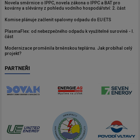
Novela směrnice o IPPC, novela zákona o IPPC a BAT pro
kovárny a slévárny z pohledu vodního hospodářství: 2. část
Komise plánuje začlenit spalovny odpadu do EU ETS
PlasmaFlex: od nebezpečného odpadu k využitelné surovině - I.
část
Modernizace proměnila brněnskou teplárnu. Jak probíhal celý
projekt?
PARTNEŘI