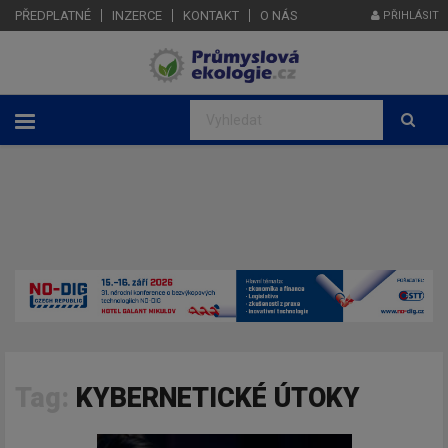
PŘEDPLATNÉ
INZERCE
KONTAKT
O NÁS
PŘIHLÁSIT
Tag:
KYBERNETICKÉ ÚTOKY