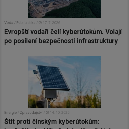
Voda
/
Publicistika
/
17. 7. 2026
Evropští vodaři čelí kyberútokům. Volají
po posílení bezpečnosti infrastruktury
Energie
/
Zpravodajství
/
14. 10. 2025
Štít proti čínským kyberútokům: