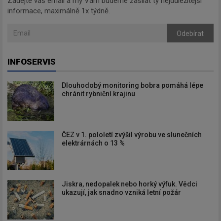
Zadejte váš email a my Vám budeme zasílat ty nejdůležitější
informace, maximálně 1x týdně.
Odebírat
INFOSERVIS
Dlouhodobý monitoring bobra pomáhá lépe
chránit rybniční krajinu
ČEZ v 1. pololetí zvýšil výrobu ve slunečních
elektrárnách o 13 %
Jiskra, nedopalek nebo horký výfuk. Vědci
ukazují, jak snadno vzniká letní požár