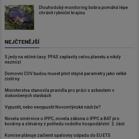
Dlouhodobý monitoring bobra pomáhá lépe
chránit rybniční krajinu
NEJČTENĚJŠÍ
S jedy na věčné časy. PFAS zaplavily celou planetu a nikdy
nezmizí
Domovní ČOV budou muset plnit stejné parametry jako velké
čistírny
Ministerstva stanovila pravidla pro práci s azbestem v
dokončených stavbách
Vypustit, nebo nevypustit Novomlýnské nádrže?
Novela směrnice o IPPC, novela zákona o IPPC a BAT pro
kovárny a slévárny z pohledu vodního hospodářství: 2. část
Komise plánuje začlenit spalovny odpadu do EU ETS