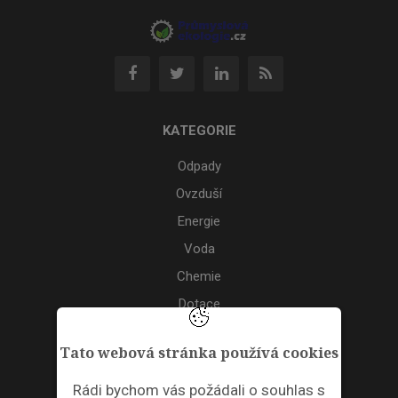
KATEGORIE
Odpady
Ovzduší
Energie
Voda
Chemie
Dotace
Akce
Tato webová stránka používá cookies
TAGS
Rádi bychom vás požádali o souhlas s