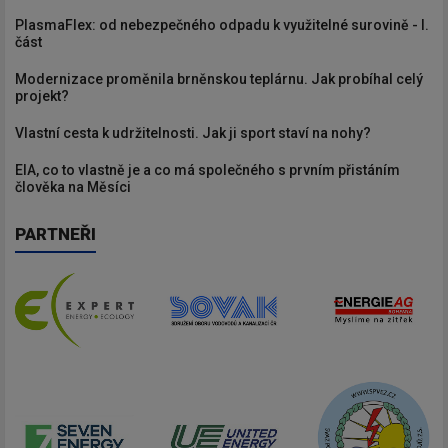
PlasmaFlex: od nebezpečného odpadu k využitelné surovině - I.
část
Modernizace proměnila brněnskou teplárnu. Jak probíhal celý
projekt?
Vlastní cesta k udržitelnosti. Jak ji sport staví na nohy?
EIA, co to vlastně je a co má společného s prvním přistáním
člověka na Měsíci
PARTNEŘI