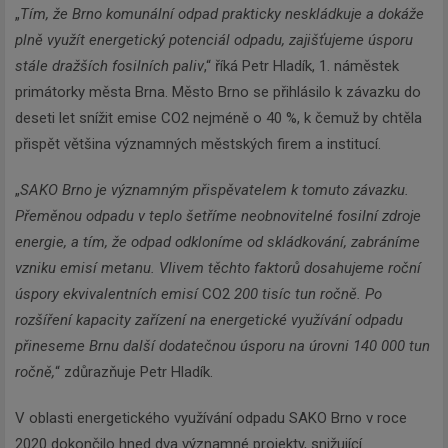
„
Tím, že Brno komunální odpad prakticky neskládkuje a dokáže
plně využít energetický potenciál odpadu, zajišťujeme úsporu
stále dražších fosilních paliv
,“ říká Petr Hladík, 1. náměstek
primátorky města Brna. Město Brno se přihlásilo k závazku do
deseti let snížit emise CO2 nejméně o 40 %, k čemuž by chtěla
přispět většina významných městských firem a institucí.
„
SAKO Brno je významným přispěvatelem k tomuto závazku.
Přeměnou odpadu v teplo šetříme neobnovitelné fosilní zdroje
energie, a tím, že odpad odkloníme od skládkování, zabráníme
vzniku emisí metanu. Vlivem těchto faktorů dosahujeme roční
úspory ekvivalentních emisí
CO2
200 tisíc tun ročně. Po
rozšíření kapacity zařízení na energetické využívání odpadu
přineseme Brnu další dodatečnou úsporu na úrovni 140 000 tun
ročně,
“ zdůrazňuje Petr Hladík.
V oblasti energetického využívání odpadu SAKO Brno v roce
2020 dokončilo hned dva významné projekty, snižující