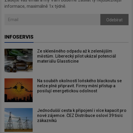
Zadejte váš email a my Vám budeme zasílat ty nejdůležitější
informace, maximálně 1x týdně.
Odebírat
INFOSERVIS
Ze skleněného odpadu až k zelenějším
městům. Liberecký pilot ukázal potenciál
materiálu Glassticine
Na souběh okolností loňského blackoutu se
nelze plně připravit. Firmy mění přístup a
posilují energetickou odolnost
Jednodušší cesta k připojení i více kapacit pro
nové zájemce. ČEZ Distribuce osloví 39 tisíc
zákazníků