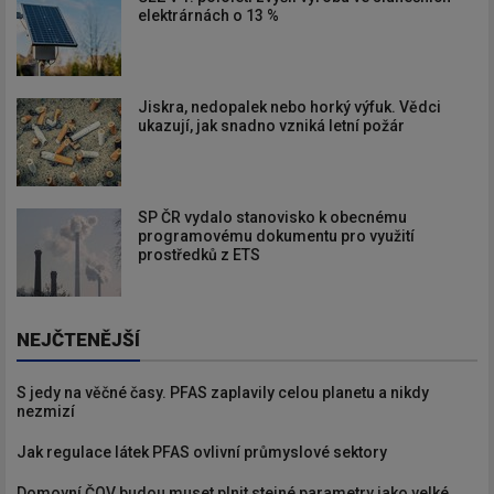
elektrárnách o 13 %
Jiskra, nedopalek nebo horký výfuk. Vědci
ukazují, jak snadno vzniká letní požár
SP ČR vydalo stanovisko k obecnému
programovému dokumentu pro využití
prostředků z ETS
NEJČTENĚJŠÍ
S jedy na věčné časy. PFAS zaplavily celou planetu a nikdy
nezmizí
Jak regulace látek PFAS ovlivní průmyslové sektory
Domovní ČOV budou muset plnit stejné parametry jako velké