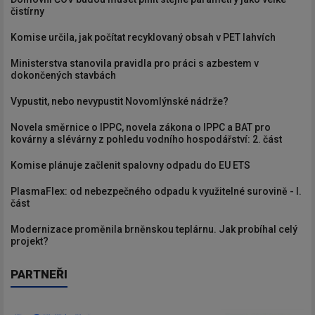
čistírny
Komise určila, jak počítat recyklovaný obsah v PET lahvích
Ministerstva stanovila pravidla pro práci s azbestem v
dokončených stavbách
Vypustit, nebo nevypustit Novomlýnské nádrže?
Novela směrnice o IPPC, novela zákona o IPPC a BAT pro
kovárny a slévárny z pohledu vodního hospodářství: 2. část
Komise plánuje začlenit spalovny odpadu do EU ETS
PlasmaFlex: od nebezpečného odpadu k využitelné surovině - I.
část
Modernizace proměnila brněnskou teplárnu. Jak probíhal celý
projekt?
PARTNEŘI