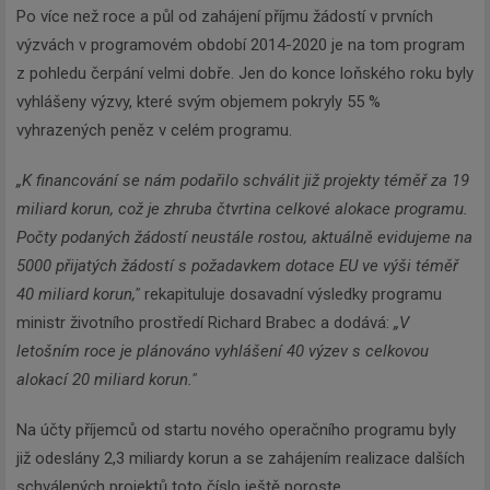
Po více než roce a půl od zahájení příjmu žádostí v prvních
výzvách v programovém období 2014-2020 je na tom program
z pohledu čerpání velmi dobře. Jen do konce loňského roku byly
vyhlášeny výzvy, které svým objemem pokryly 55 %
vyhrazených peněz v celém programu.
„K financování se nám podařilo schválit již projekty téměř za 19
miliard korun, což je zhruba čtvrtina celkové alokace programu.
Počty podaných žádostí neustále rostou, aktuálně evidujeme na
5000 přijatých žádostí s požadavkem dotace EU ve výši téměř
40 miliard korun,"
rekapituluje dosavadní výsledky programu
ministr životního prostředí Richard Brabec a dodává:
„V
letošním roce je plánováno vyhlášení 40 výzev s celkovou
alokací 20 miliard korun."
Na účty příjemců od startu nového operačního programu byly
již odeslány 2,3 miliardy korun a se zahájením realizace dalších
schválených projektů toto číslo ještě poroste.