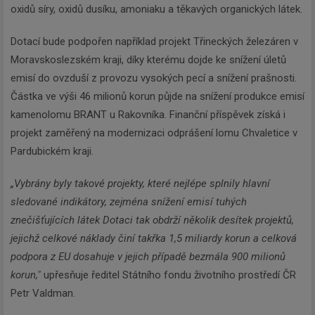
oxidů síry, oxidů dusíku, amoniaku a těkavých organických látek.
Dotací bude podpořen například projekt Třineckých železáren v
Moravskoslezském kraji, díky kterému dojde ke snížení úletů
emisí do ovzduší z provozu vysokých pecí a snížení prašnosti.
Částka ve výši 46 milionů korun půjde na snížení produkce emisí
kamenolomu BRANT u Rakovníka. Finanční příspěvek získá i
projekt zaměřený na modernizaci odprášení lomu Chvaletice v
Pardubickém kraji.
„Vybrány byly takové projekty, které nejlépe splnily hlavní
sledované indikátory, zejména snížení emisí tuhých
znečišťujících látek Dotaci tak obdrží několik desítek projektů,
jejichž celkové náklady činí takřka 1,5 miliardy korun a celková
podpora z EU dosahuje v jejich případě bezmála 900 milionů
korun,"
upřesňuje ředitel Státního fondu životního prostředí ČR
Petr Valdman.