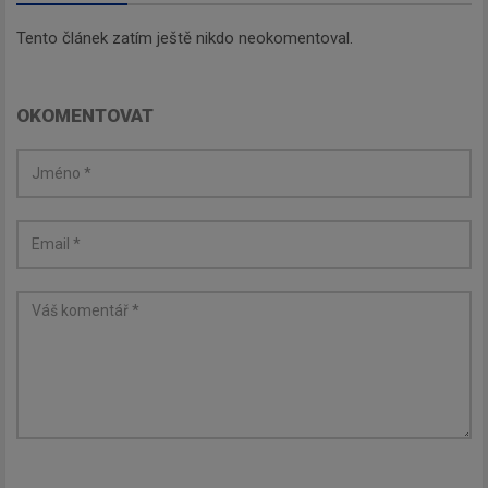
Tento článek zatím ještě nikdo neokomentoval.
OKOMENTOVAT
Newsletter
Zadejte váš email a my Vám
budeme zasílat ty nejdůležitější
informace, maximálně 1x týdně.