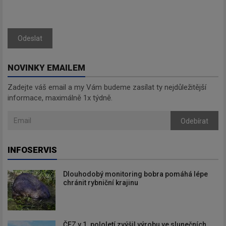
Odeslat
Odebírat
NOVINKY EMAILEM
Zadejte váš email a my Vám budeme zasílat ty nejdůležitější
informace, maximálně 1x týdně.
Odebírat
INFOSERVIS
Dlouhodobý monitoring bobra pomáhá lépe
chránit rybniční krajinu
ČEZ v 1. pololetí zvýšil výrobu ve slunečních