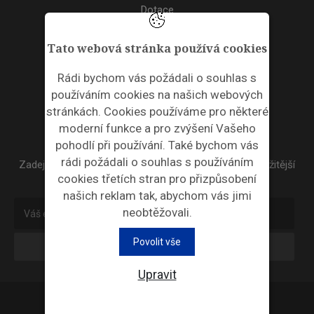
Dotace
Akce
Tato webová stránka používá cookies
TAGS
Rádi bychom vás požádali o souhlas s
používáním cookies na našich webových
ODPADNÍ PLASTY
stránkách. Cookies používáme pro některé
moderní funkce a pro zvýšení Vašeho
NEWSLETTER
pohodlí při používání. Také bychom vás
rádi požádali o souhlas s používáním
Zadejte váš email a my Vám budeme zasílat ty nejdůležitější
cookies třetích stran pro přizpůsobení
informace, maximálně 1x týdně.
našich reklam tak, abychom vás jimi
neobtěžovali.
Povolit vše
Odebírat
Upravit
Průmyslová ekologie © 2026 |
Nastavení cookies