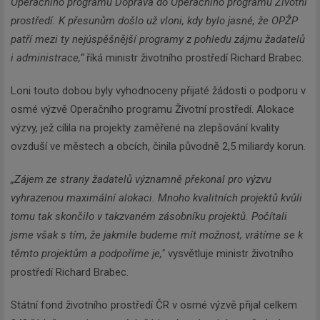
Operačního programu Doprava do Operačního programu Životní
prostředí. K přesunům došlo už vloni, kdy bylo jasné, že OPŽP
patří mezi ty nejúspěšnější programy z pohledu zájmu žadatelů
i administrace,“
říká ministr životního prostředí Richard Brabec.
Loni touto dobou byly vyhodnoceny přijaté žádosti o podporu v
osmé výzvě Operačního programu Životní prostředí. Alokace
výzvy, jež cílila na projekty zaměřené na zlepšování kvality
ovzduší ve městech a obcích, činila původně 2,5 miliardy korun.
„Zájem ze strany žadatelů významně překonal pro výzvu
vyhrazenou maximální alokaci. Mnoho kvalitních projektů kvůli
tomu tak skončilo v takzvaném zásobníku projektů. Počítali
jsme však s tím, že jakmile budeme mít možnost, vrátíme se k
těmto projektům a podpoříme je,"
vysvětluje ministr životního
prostředí Richard Brabec.
Státní fond životního prostředí ČR v osmé výzvě přijal celkem