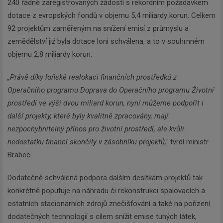
240 řádně zaregistrovaných žádostí s rekordním požadavkem
dotace z evropských fondů v objemu 5,4 miliardy korun. Celkem
92 projektům zaměřeným na snížení emisí z průmyslu a
zemědělství již byla dotace loni schválena, a to v souhrnném
objemu 2,8 miliardy korun.
„Právě díky loňské realokaci finančních prostředků z
Operačního programu Doprava do Operačního programu Životní
prostředí ve výši dvou miliard korun, nyní můžeme podpořit i
další projekty, které byly kvalitně zpracovány, mají
nezpochybnitelný přínos pro životní prostředí, ale kvůli
nedostatku financí skončily v zásobníku projektů,"
tvrdí ministr
Brabec.
Dodatečně schválená podpora dalším desítkám projektů tak
konkrétně poputuje na náhradu či rekonstrukci spalovacích a
ostatních stacionárních zdrojů znečišťování a také na pořízení
dodatečných technologií s cílem snížit emise tuhých látek,