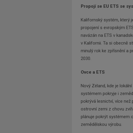
Propojí se EU ETS se sys
Kalifornský systém, který 
propojení s evropským ETS,
navázán na ETS v kanadské
v Kalifornii. Ta si obecně 
minulý rok ke zpřísnění a 
2030.
Ovce a ETS
Nový Zéland, kde je lokální
systémem pokryje i zeměděl
pokrývá lesnictví, více než
ostrovní zemi z chovu zvíř
plánuje pokrýt systémem o
zemědělskou výrobu.