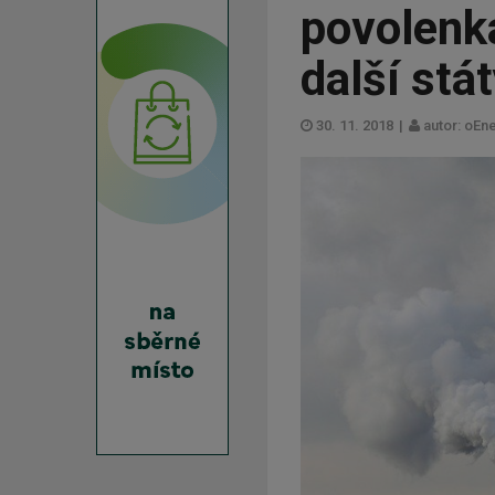
povolenka
další stá
30. 11. 2018
|
autor: oEn