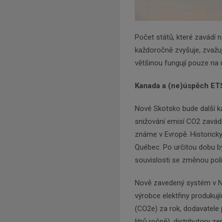
Počet států, které zavádí
každoročně zvyšuje, zvažuj
většinou fungují pouze na ú
Kanada a (ne)úspěch ET
Nové Skotsko bude další k
snižování emisí CO2 zavádí
známe v Evropě. Historicky
Québec. Po určitou dobu by
souvislosti se změnou poli
Nově zavedený systém v N
výrobce elektřiny produkují
(CO2e) za rok, dodavatele 
litrů ročně), distributory 