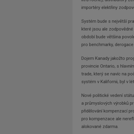
importéry elektřiny zodpo
Systém bude s největší pr
které jsou ale zodpovědné 
období bude většina povole
pro benchmarky, derogace a
Dojem Kanady jakožto prog
provincie Ontario, s hlav
trade, který se navíc na p
systém v Kalifornii, byl v l
Nové politické vedení státu 
a průmyslových výrobků p
přidělování kompenzací pro
pro kompenzace ale nerefle
alokované zdarma.