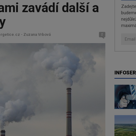
mi zavádí další a
Zadejt
budeme 
ty
nejdůle
maximá
ergetice.cz - Zuzana Vrbová
0
INFOSER