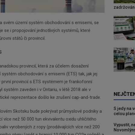
zadržování
 na svém území systém obchodování s emisemi, se
e se i propojování jednotlivých systémů, které
rovni států či provincií.
S
anadskou provincií, která za účelem dosažení
 systém obchodování s emisemi (ETS) tak, jak jej
 první provincií s ETS systémem je frankofonní
l systém zaveden i v Ontariu, v létě 2018 ale v
NEJČTE
tické reprezentace došlo ke zrušení cap-and-trade.
S jedy na 
ovém Skotsku bude pokrývat průmyslové podniky a
celou plan
cí více než 50 000 tun ekvivalentu oxidu uhličitého
Vypustit, n
paliv vyrobených z ropy (prodávajících více než 200
Novomlýns
zemního plynu (opět s hranicí 10 000 tun CO2e ročně) a