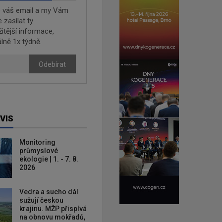
e váš email a my Vám
zasílat ty
žitější informace,
lně 1x týdně.
Odebírat
VIS
Monitoring
průmyslové
ekologie | 1. - 7. 8.
2026
Vedra a sucho dál
sužují českou
krajinu. MŽP přispívá
na obnovu mokřadů,