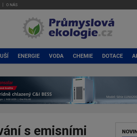
O NÁS
UŠÍ
ENERGIE
VODA
CHEMIE
DOTACE
A
ání s emisními
NOVI