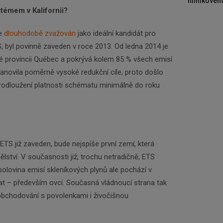
hliníkového
témem v Kalifornii?
je
dlouhodobě zvažován
jako ideální kandidát pro
 byl povinně zaveden v roce 2013. Od ledna 2014 je
 provincii Québec a pokrývá kolem 85 % všech emisí
stanovila poměrně vysoké redukční cíle, proto došlo
prodloužení platnosti schématu minimálně do roku
 ETS již zaveden, bude nejspíše první zemí, která
ství. V současnosti již, trochu netradičně, ETS
 polovina emisí skleníkových plynů ale pochází v
at – především ovcí. Současná vládnoucí strana tak
bchodování s povolenkami i živočišnou