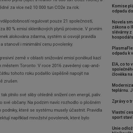
Komise plá
vědné za více než 10 000 tun CO2e za rok.
odpadu do
avděpodobností regulovat pouze 21 společností,
Novela smě
zákona o I
za 80 % emisí skleníkových plynů provincie. V prvním
slévárny z
nek alokována zdarma, systém si osvojil pravidla
hospodářst
 stanovil i minimální cenu povolenky.
PlasmaFle
odpadu k vy
resivní země v oblasti snižování emisí poněkud kazí
EIA, co to 
ním městem Toronto. V roce 2016 zavedený cap-and-
společného
očátku tohoto roku podařilo úspěšně napojit na
člověka na
étě zrušen.
Moderniza
teplárnu. J
tak plnilo své sliby ohledně snížení cen energií, paliv
Zprávy o tr
ro své občany. Na podzim navíc rozhodlo o plošném
 podniky, které se systému musely účastnit. Pravidla
Vlastní ces
sport stav
ktují například množství povolenek, které bylo
Unie odlož