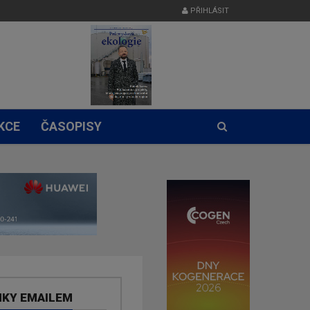
PŘIHLÁSIT
KCE
ČASOPISY
NKY EMAILEM