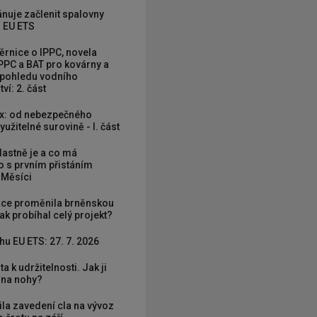
nuje začlenit spalovny
 EU ETS
rnice o IPPC, novela
PPC a BAT pro kovárny a
 pohledu vodního
ví: 2. část
x: od nebezpečného
užitelné surovině - I. část
vlastně je a co má
 s prvním přistáním
 Měsíci
ce proměnila brněnskou
ak probíhal celý projekt?
hu EU ETS: 27. 7. 2026
ta k udržitelnosti. Jak ji
í na nohy?
ila zavedení cla na vývoz