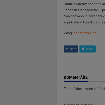
Státní systémy obchodován
Japonsku, Kazachstánu, pilo
Naplánováno je zavedení v 
kupříkladu v Turecku a Brazíl
Zdroj:
oenergetice.cz
Share
Tweet
KOMENTÁŘE
Tento článek zatím ještě 