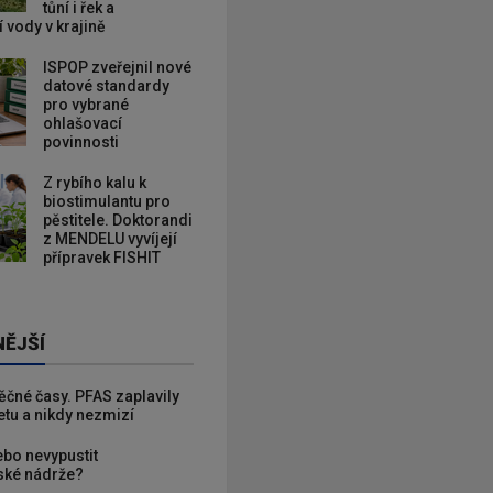
tůní i řek a
 vody v krajině
ISPOP zveřejnil nové
datové standardy
pro vybrané
ohlašovací
povinnosti
Z rybího kalu k
biostimulantu pro
pěstitele. Doktorandi
z MENDELU vyvíjejí
přípravek FISHIT
NĚJŠÍ
věčné časy. PFAS zaplavily
etu a nikdy nezmizí
ebo nevypustit
ké nádrže?