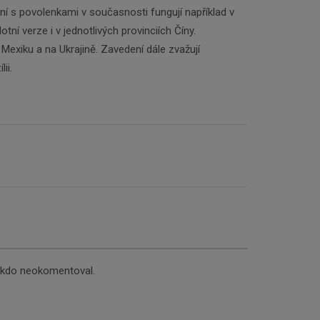
í s povolenkami v současnosti fungují například v
tní verze i v jednotlivých provinciích Číny.
Mexiku a na Ukrajině. Zavedení dále zvažují
ii.
nikdo neokomentoval.