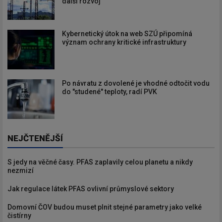
další rozvoj
Kybernetický útok na web SZÚ připomíná
význam ochrany kritické infrastruktury
Po návratu z dovolené je vhodné odtočit vodu
do "studené" teploty, radí PVK
NEJČTENĚJŠÍ
S jedy na věčné časy. PFAS zaplavily celou planetu a nikdy
nezmizí
Jak regulace látek PFAS ovlivní průmyslové sektory
Domovní ČOV budou muset plnit stejné parametry jako velké
čistírny