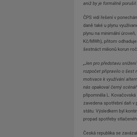
aniž by je formálně porušil.
ČPS vidí řešení v ponechán
daně také u plynu využívan
plynu na minimální úroveň, 
Kč/MWh), přitom odhaduje 
šestnáct milionů korun roč
„Jen pro představu snížení
rozpočet připravilo o šest
motivace k využívání altern
nás opakoval černý scénář
připomněla L. Kovačovská s
zavedena spotřební daň v 
státu. Výsledkem byl konti
propad spotřeby stlačenéh
Česká republika se zavázal