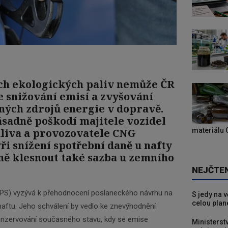
ích ekologických paliv nemůže ČR
e snižování emisí a zvyšování
ných zdrojů energie v dopravě.
ásadně poškodí majitele vozidel
aliva a provozovatele CNG
materiálu 
Při snížení spotřební daně u nafty
ně klesnout také sazba u zemního
NEJČTE
ČPS) vyzývá k přehodnocení poslaneckého návrhu na
S jedy na 
celou plan
naftu. Jeho schválení by vedlo ke znevýhodnění
konzervování současného stavu, kdy se emise
Ministerst