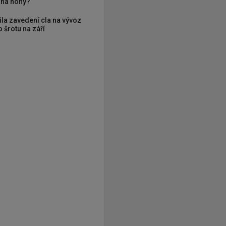
í na nohy?
ila zavedení cla na vývoz
 šrotu na září