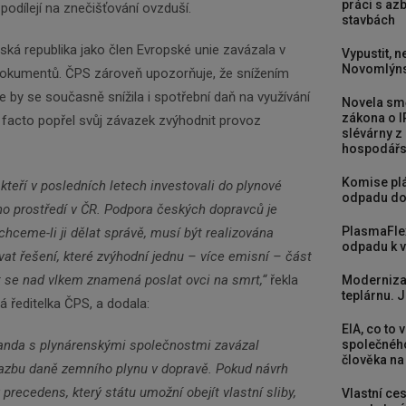
práci s a
 podílejí na znečišťování ovzduší.
stavbách
eská republika jako člen Evropské unie zavázala v
Vypustit, n
Novomlýns
dokumentů. ČPS zároveň upozorňuje, že snížením
e by se současně snížila i spotřební daň na využívání
Novela smě
zákona o I
e facto popřel svůj závazek zvýhodnit provoz
slévárny z
hospodářst
Komise plá
kteří v posledních letech investovali do plynové
odpadu do
ího prostředí v ČR. Podpora českých dopravců je
PlasmaFle
hceme-li ji dělat správě, musí být realizována
odpadu k vy
t řešení, které zvýhodní jednu – více emisní – část
at se nad vlkem znamená poslat ovci na smrt,“
řekla
Moderniza
teplárnu. J
 ředitelka ČPS, a dodala:
EIA, co to 
nda s plynárenskými společnostmi zavázal
společného
člověka na
azbu daně zemního plynu v dopravě. Pokud návrh
precedens, který státu umožní obejít vlastní sliby,
Vlastní ces