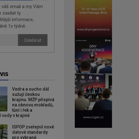
e váš email a my Vám
zasílat ty
žitější informace,
lně 1x týdně.
Odebírat
VIS
Vedra a sucho dál
sužují českou
krajinu. MŽP přispívá
na obnovu mokřadů,
tůní i řek a
 vody v krajině
ISPOP zveřejnil nové
datové standardy
pro vybrané