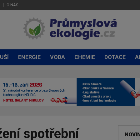
O NÁS
UŠÍ
ENERGIE
VODA
CHEMIE
DOTACE
A
ení spotřební
NOVI