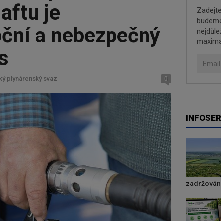
aftu je
Zadejt
budeme 
ční a nebezpečný
nejdůle
maximá
s
ký plynárenský svaz
0
INFOSER
zadržování