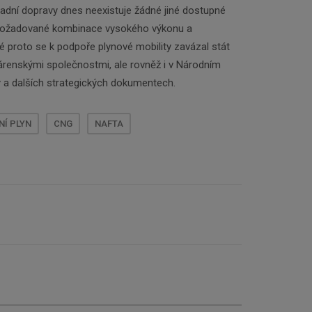
ladní dopravy dnes neexistuje žádné jiné dostupné
o požadované kombinace vysokého výkonu a
 proto se k podpoře plynové mobility zavázal stát
renskými společnostmi, ale rovněž i v Národním
y a dalších strategických dokumentech.
NÍ PLYN
CNG
NAFTA