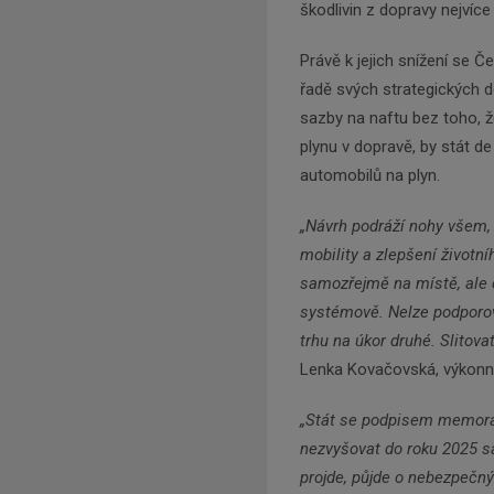
škodlivin z dopravy nejvíce
Právě k jejich snížení se Č
řadě svých strategických 
sazby na naftu bez toho, ž
plynu v dopravě, by stát d
automobilů na plyn.
„Návrh podráží nohy všem, 
mobility a zlepšení životn
samozřejmě na místě, ale c
systémově. Nelze podporova
trhu na úkor druhé. Slitov
Lenka Kovačovská, výkonná
„Stát se podpisem memora
nezvyšovat do roku 2025 s
projde, půjde o nebezpečný 