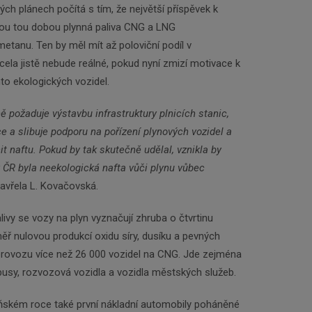
ých plánech počítá s tím, že největší příspěvek k
Odebírat
sou tou dobou plynná paliva CNG a LNG
metanu. Ten by měl mít až poloviční podíl v
la jistě nebude reálné, pokud nyní zmizí motivace k
to ekologických vozidel.
ě požaduje výstavbu infrastruktury plnicích stanic,
e a slibuje podporu na pořízení plynových vozidel a
t naftu. Pokud by tak skutečně udělal, vznikla by
v ČR byla neekologická nafta vůči plynu vůbec
avřela L. Kovačovská.
livy se vozy na plyn vyznačují zhruba o čtvrtinu
ř nulovou produkcí oxidu síry, dusíku a pevných
 provozu více než 26 000 vozidel na CNG. Jde zejména
busy, rozvozová vozidla a vozidla městských služeb.
loňském roce také první nákladní automobily poháněné