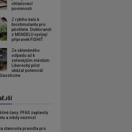
ohlašovací
povinnosti
Z rybího kalu k
biostimulantu pro
pěstitele. Doktorandi
z MENDELU vyvíjejí
přípravek FISHIT
Ze skleněného
odpadu až k
zelenějším městům.
Liberecký pilot
ukázal potenciál
Glassticine
NĚJŠÍ
věčné časy. PFAS zaplavily
etu a nikdy nezmizí
va stanovila pravidla pro