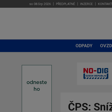
so 08.Srp 2026
PŘEDPLATNÉ
INZERCE
KONTAKT
ODPADY
OVZD
ČPS: Sníž