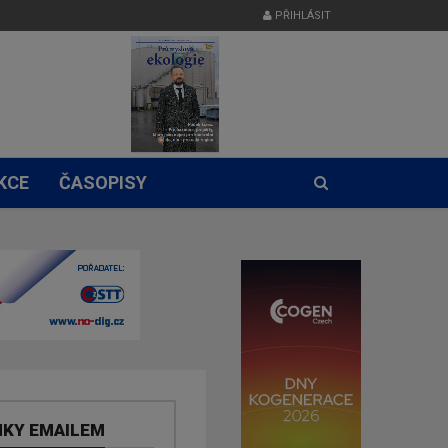
PŘIHLÁSIT
KCE
ČASOPISY
NKY EMAILEM