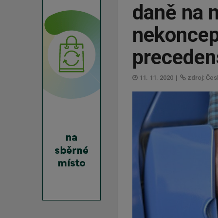
daně na n
nekoncep
preceden
11. 11. 2020
|
zdroj: Čes