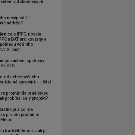
zbestem v dokončených
ebo nevypustit
ké nádrže?
rnice o IPPC, novela
PPC a BAT pro kovárny a
 pohledu vodního
ví: 2. část
nuje začlenit spalovny
 EU ETS
x: od nebezpečného
užitelné surovině - I. část
ce proměnila brněnskou
ak probíhal celý projekt?
vlastně je a co má
 s prvním přistáním
 Měsíci
ta k udržitelnosti. Jak ji