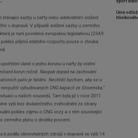
sport stav
“
Unie odlož
í stávající sazby u nafty nebo adekvátním snížení
hliníkového
ého v dopravě. V případě snížení sazby u zemního
která je nyní povolená evropskou legislativou (254,9
pokles příjmů státního rozpočtu pouze o zhruba
ně.
 spotřební daně o jednu korunu u nafty by státní
 miliard korun ročně. Naopak dopad na zachování
ativních paliv je fatální. Nechtěli bychom, aby se u
 nevyužití vybudovaných CNG kapacit ze Slovenska,“
Newsletter
ituaci u našich sousedů. Tam byla již v roce 2011
plné výši bez dodatečného zvýhodnění ze strany
nuální pokles zájmu o CNG vozy a s ním související
Zadejte váš email a my Vám budeme zasílat ty
o zemního plynu o desítky procent.
nejdůležitější informace, maximálně 1x týdně.
a k podílu obnovitelných zdrojů v dopravě ve výši 14