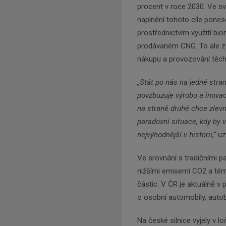
procent v roce 2030. Ve sv
naplnění tohoto cíle pone
prostřednictvím využití bio
prodávaném CNG. To ale zce
nákupu a provozování těch
„Stát po nás na jedné stran
povzbuzuje výrobu a inovac
na straně druhé chce zlevni
paradoxní situace, kdy by 
nejvýhodnější v historii,“
uz
Ve srovnání s tradičními pa
nižšími emisemi CO2 a témě
částic. V ČR je aktuálně v
o osobní automobily, auto
Na české silnice vyjely v 