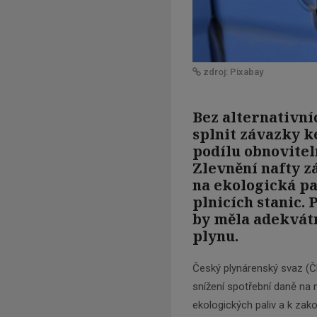
zdroj: Pixabay
Bez alternativn
splnit závazky k
podílu obnovitel
Zlevnění nafty z
na ekologická p
plnicích stanic. 
by měla adekvát
plynu.
Český plynárenský svaz (
snížení spotřební daně na 
ekologických paliv a k za