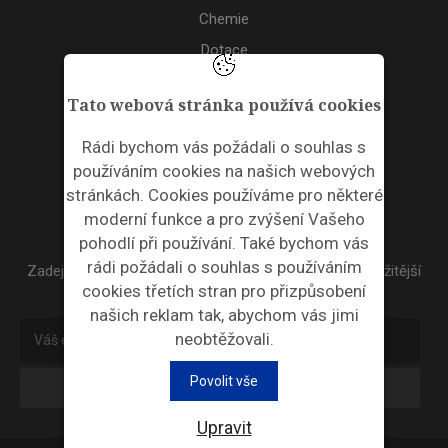
Chemie
Dotace
Akce
Tato webová stránka používá cookies
TAGS
Rádi bychom vás požádali o souhlas s
používáním cookies na našich webových
ODPADNÍ PLASTY
stránkách. Cookies používáme pro některé
moderní funkce a pro zvýšení Vašeho
NEWSLETTER
pohodlí při používání. Také bychom vás
rádi požádali o souhlas s používáním
Zadejte váš email a my Vám budeme zasílat ty nejdůležitější
cookies třetích stran pro přizpůsobení
informace, maximálně 1x týdně.
našich reklam tak, abychom vás jimi
neobtěžovali.
Povolit vše
Odebírat
Upravit