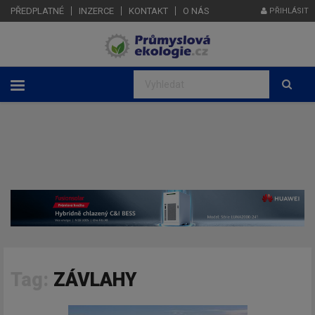
PŘEDPLATNÉ
INZERCE
KONTAKT
O NÁS
PŘIHLÁSIT
Tag:
ZÁVLAHY