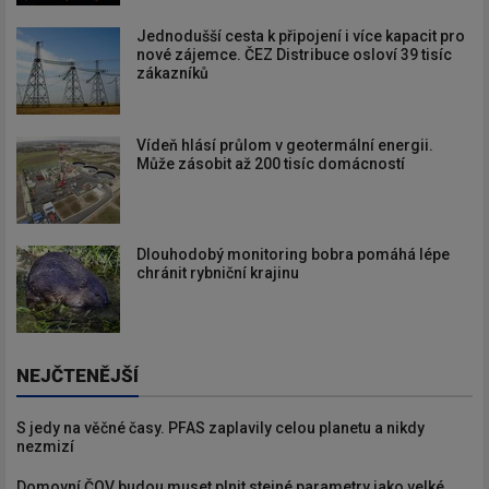
Jednodušší cesta k připojení i více kapacit pro
nové zájemce. ČEZ Distribuce osloví 39 tisíc
zákazníků
Vídeň hlásí průlom v geotermální energii.
Může zásobit až 200 tisíc domácností
Dlouhodobý monitoring bobra pomáhá lépe
chránit rybniční krajinu
NEJČTENĚJŠÍ
S jedy na věčné časy. PFAS zaplavily celou planetu a nikdy
nezmizí
Domovní ČOV budou muset plnit stejné parametry jako velké