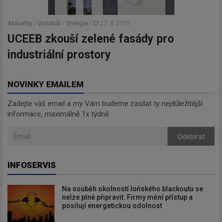
Aktuality
/
Ovzduší
/
Energie
/
27. 8. 2019
UCEEB zkouší zelené fasády pro
industriální prostory
NOVINKY EMAILEM
Zadejte váš email a my Vám budeme zasílat ty nejdůležitější
informace, maximálně 1x týdně.
Odebírat
INFOSERVIS
Na souběh okolností loňského blackoutu se
nelze plně připravit. Firmy mění přístup a
posilují energetickou odolnost