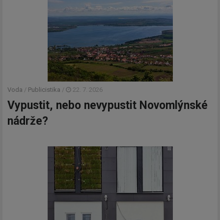
Voda
/
Publicistika
/
22. 7. 2026
Vypustit, nebo nevypustit Novomlýnské
nádrže?