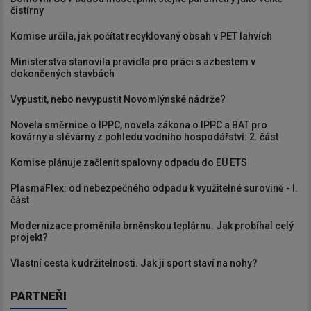
čistírny
Komise určila, jak počítat recyklovaný obsah v PET lahvích
Ministerstva stanovila pravidla pro práci s azbestem v
dokončených stavbách
Vypustit, nebo nevypustit Novomlýnské nádrže?
Novela směrnice o IPPC, novela zákona o IPPC a BAT pro
kovárny a slévárny z pohledu vodního hospodářství: 2. část
Komise plánuje začlenit spalovny odpadu do EU ETS
PlasmaFlex: od nebezpečného odpadu k využitelné surovině - I.
část
Modernizace proměnila brněnskou teplárnu. Jak probíhal celý
projekt?
Vlastní cesta k udržitelnosti. Jak ji sport staví na nohy?
PARTNEŘI