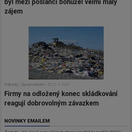
byl mezi poslanci bohužel velmi malý
zájem
Odpady
/
Zpravodajství
/
25. 9. 2020
Firmy na odložený konec skládkování
reagují dobrovolným závazkem
NOVINKY EMAILEM