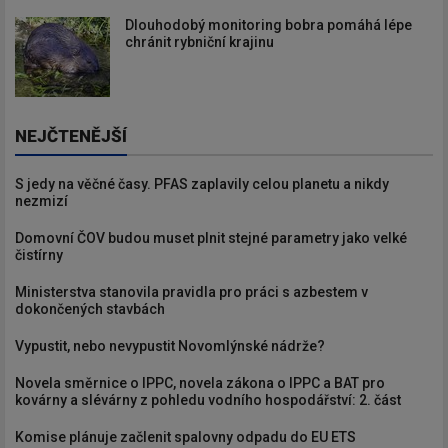
Dlouhodobý monitoring bobra pomáhá lépe
chránit rybniční krajinu
NEJČTENĚJŠÍ
S jedy na věčné časy. PFAS zaplavily celou planetu a nikdy
nezmizí
Domovní ČOV budou muset plnit stejné parametry jako velké
čistírny
Ministerstva stanovila pravidla pro práci s azbestem v
dokončených stavbách
Vypustit, nebo nevypustit Novomlýnské nádrže?
Novela směrnice o IPPC, novela zákona o IPPC a BAT pro
kovárny a slévárny z pohledu vodního hospodářství: 2. část
Komise plánuje začlenit spalovny odpadu do EU ETS