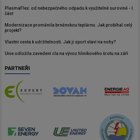
PlasmaFlex: od nebezpečného odpadu k využitelné surovině - I.
část
Modernizace proměnila brněnskou teplárnu. Jak probíhal celý
projekt?
Vlastní cesta k udržitelnosti. Jak ji sport staví na nohy?
Unie odložila zavedení cla na vývoz hliníkového šrotu na září
PARTNEŘI