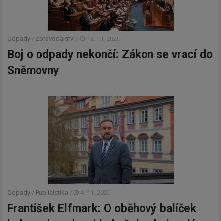
Odpady
/
Zpravodajství
/
13. 11. 2020
Boj o odpady nekončí: Zákon se vrací do
Sněmovny
Odpady
/
Publicistika
/
4. 11. 2020
František Elfmark: O oběhový balíček