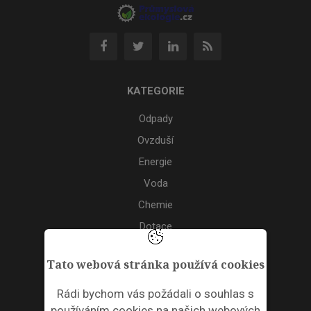
KATEGORIE
Odpady
Ovzduší
Energie
Voda
Chemie
Dotace
Akce
Tato webová stránka používá cookies
TAGS
Rádi bychom vás požádali o souhlas s
používáním cookies na našich webových
ODPADNÍ PLASTY