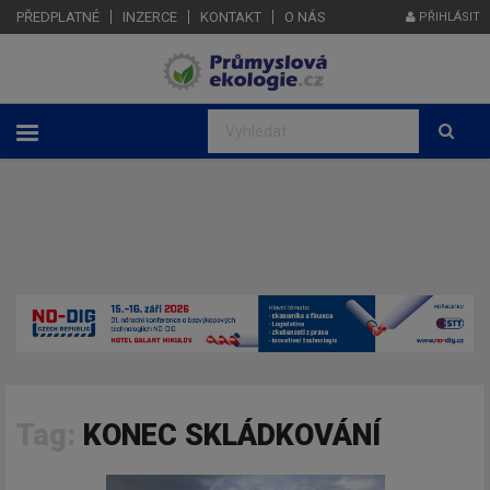
PŘEDPLATNÉ
INZERCE
KONTAKT
O NÁS
PŘIHLÁSIT
Tag:
KONEC SKLÁDKOVÁNÍ