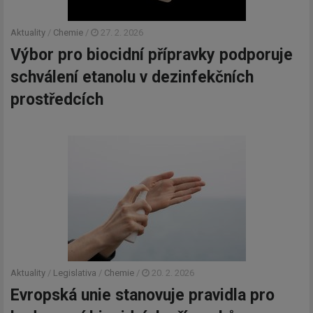
Aktuality
/
Chemie
/
27. 2. 2026
Výbor pro biocidní přípravky podporuje
schválení etanolu v dezinfekčních
prostředcích
Aktuality
/
Legislativa
/
Chemie
/
20. 2. 2026
Evropská unie stanovuje pravidla pro