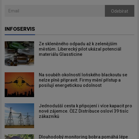
Odebírat
INFOSERVIS
Ze skleněného odpadu až k zelenějším
městům. Liberecký pilot ukázal potenciál
materiálu Glassticine
Na souběh okolností loňského blackoutu se
nelze plně připravit. Firmy mění přístup a
posilují energetickou odolnost
Jednodušší cesta k připojení i více kapacit pro
nové zájemce. ČEZ Distribuce osloví 39 tisíc
zákazníků
Dlouhodobý monitoring bobra pomáhá lépe