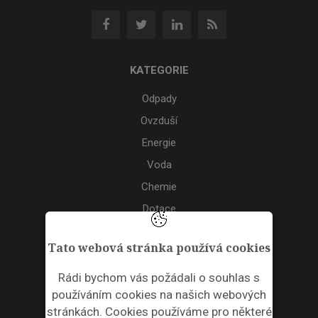
KATEGORIE
Odpady
Ovzduší
Energie
Voda
Chemie
Dotace
Akce
Tato webová stránka používá cookies
TAGS
Rádi bychom vás požádali o souhlas s
používáním cookies na našich webových
ODPADNÍ PLASTY
stránkách. Cookies používáme pro některé