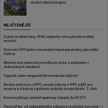
chránit rybniční krajinu
NEJČTENĚJŠÍ
S jedy na věčné časy. PFAS zaplavily celou planetu a nikdy
nezmizí
Domovní ČOV budou muset plnit stejné parametry jako velké
čistírny
Ministerstva stanovila pravidla pro práci s azbestem v
dokončených stavbách
Vypustit, nebo nevypustit Novomlýnské nádrže?
Novela směrnice o IPPC, novela zákona o IPPC a BAT pro
kovárny a slévárny z pohledu vodního hospodářství: 2. část
Komise plánuje začlenit spalovny odpadu do EU ETS
PlasmaFlex: od nebezpečného odpadu k využitelné surovině - I.