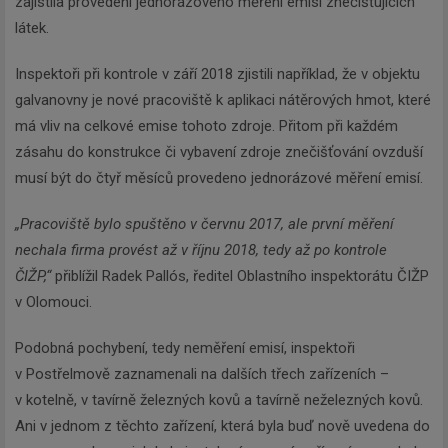
zajistila provedení jednorázového měření emisí znečišťujících
látek.
Inspektoři při kontrole v září 2018 zjistili například, že v objektu
galvanovny je nové pracoviště k aplikaci nátěrových hmot, které
má vliv na celkové emise tohoto zdroje. Přitom při každém
zásahu do konstrukce či vybavení zdroje znečišťování ovzduší
musí být do čtyř měsíců provedeno jednorázové měření emisí.
„Pracoviště bylo spuštěno v červnu 2017, ale první měření
nechala firma provést až v říjnu 2018, tedy až po kontrole
ČIŽP,“
přiblížil Radek Pallós, ředitel Oblastního inspektorátu ČIŽP
v Olomouci.
Podobná pochybení, tedy neměření emisí, inspektoři
v Postřelmově zaznamenali na dalších třech zařízeních –
v kotelně, v tavírně železných kovů a tavírně neželezných kovů.
Ani v jednom z těchto zařízení, která byla buď nově uvedena do