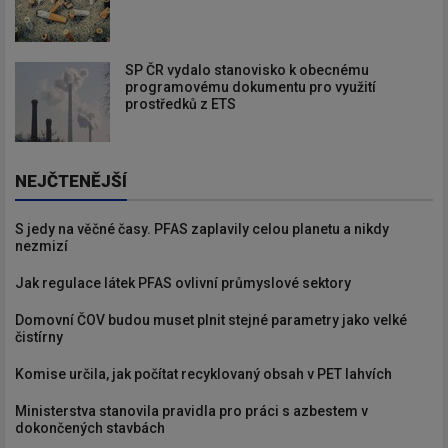
SP ČR vydalo stanovisko k obecnému
programovému dokumentu pro využití
prostředků z ETS
NEJČTENĚJŠÍ
S jedy na věčné časy. PFAS zaplavily celou planetu a nikdy
nezmizí
Jak regulace látek PFAS ovlivní průmyslové sektory
Domovní ČOV budou muset plnit stejné parametry jako velké
čistírny
Komise určila, jak počítat recyklovaný obsah v PET lahvích
Ministerstva stanovila pravidla pro práci s azbestem v
dokončených stavbách