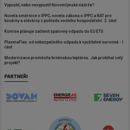
Vypustit, nebo nevypustit Novomlýnské nádrže?
Novela směrnice o IPPC, novela zákona o IPPC a BAT pro
kovárny a slévárny z pohledu vodního hospodářství: 2. část
Komise plánuje začlenit spalovny odpadu do EU ETS
PlasmaFlex: od nebezpečného odpadu k využitelné surovině - I.
část
Modernizace proměnila brněnskou teplárnu. Jak probíhal celý
projekt?
PARTNEŘI