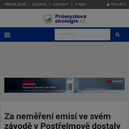
PŘEDPLATNÉ
INZERCE
KONTAKT
O NÁS
PŘIHLÁSIT
Za neměření emisí ve svém
závodě v Postřelmově dostaly