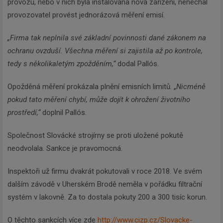
provozu, nebo v nich byla instalována nová zařízení, nenechal
provozovatel provést jednorázová měření emisí.
„Firma tak neplnila své základní povinnosti dané zákonem na
ochranu ovzduší. Všechna měření si zajistila až po kontrole,
tedy s několikaletým zpožděním,“
dodal Pallós.
Opožděná měření prokázala plnění emisních limitů. „
Nicméně
pokud tato měření chybí, může dojít k ohrožení životního
prostředí,“
doplnil Pallós.
Společnost Slovácké strojírny se proti uložené pokutě
neodvolala. Sankce je pravomocná.
Inspektoři už firmu dvakrát pokutovali v roce 2018. Ve svém
dalším závodě v Uherském Brodě neměla v pořádku filtrační
systém v lakovně. Za to dostala pokuty 200 a 300 tisíc korun.
O těchto sankcích více zde
http://www.cizp.cz/Slovacke-