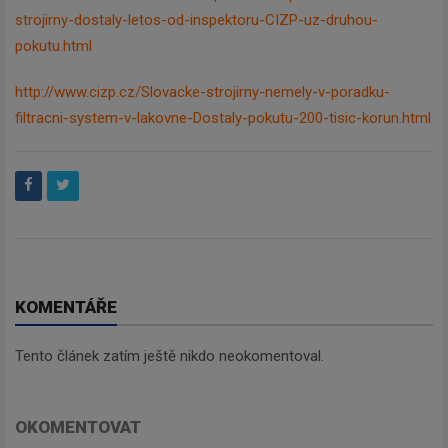
strojirny-dostaly-letos-od-inspektoru-CIZP-uz-druhou-
pokutu.html
http://www.cizp.cz/Slovacke-strojirny-nemely-v-poradku-
filtracni-system-v-lakovne-Dostaly-pokutu-200-tisic-korun.html
KOMENTÁŘE
Tento článek zatím ještě nikdo neokomentoval.
OKOMENTOVAT