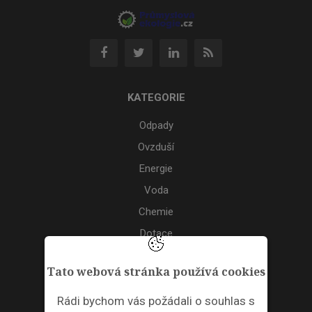
KATEGORIE
Odpady
Ovzduší
Energie
Voda
Chemie
Dotace
Akce
Tato webová stránka používá cookies
TAGS
Rádi bychom vás požádali o souhlas s