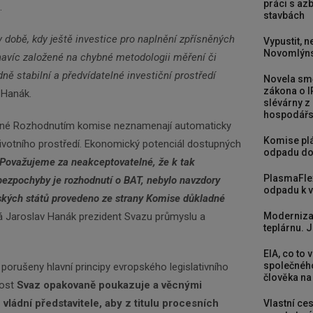
práci s a
.
stavbách
době, kdy ještě investice pro naplnění zpřísněných
Vypustit, n
Novomlýns
navíc založené na chybné metodologii měření či
ě stabilní a předvídatelné investiční prostředí
Novela smě
zákona o I
 Hanák.
slévárny z
hospodářst
vené Rozhodnutím komise neznamenají automaticky
Komise plá
ivotního prostředí. Ekonomický potenciál dostupných
odpadu do
Považujeme za neakceptovatelné, že k tak
PlasmaFle
bezpochyby je rozhodnutí o BAT, nebylo navzdory
odpadu k vy
kých států provedeno ze strany Komise důkladné
Moderniza
 Jaroslav Hanák prezident Svazu průmyslu a
teplárnu. J
EIA, co to 
společného
 porušeny hlavní principy evropského legislativního
člověka na
nost
Svaz opakovaně poukazuje a věcnými
vládní představitele, aby z titulu procesních
Vlastní ces