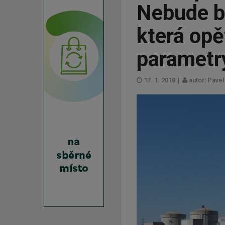
Nebude bo
která opě
parametr
17. 1. 2018
|
autor: Pave