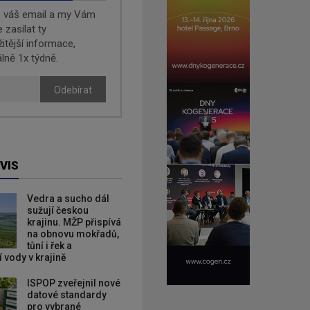
e váš email a my Vám
zasílat ty
žitější informace,
lně 1x týdně.
Odebírat
VIS
Vedra a sucho dál
sužují českou
krajinu. MŽP přispívá
na obnovu mokřadů,
tůní i řek a
 vody v krajině
ISPOP zveřejnil nové
datové standardy
pro vybrané