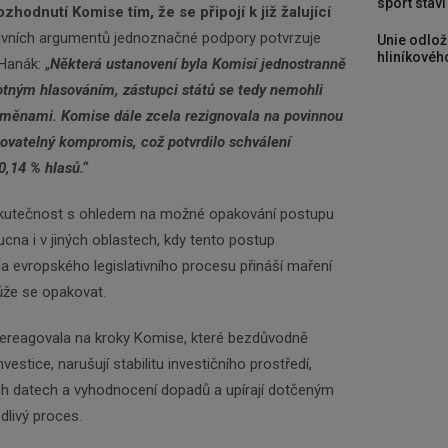
sport stav
zhodnutí Komise tím, že se připojí k již žalující
lavních argumentů jednoznačné podpory potvrzuje
Unie odlož
hliníkového
Hanák: „
Některá ustanovení byla Komisí jednostranně
tným hlasováním, zástupci států se tedy nemohli
měnami. Komise dále zcela rezignovala na povinnou
ovatelný kompromis, což potvrdilo schválení
0,14 % hlasů.“
skutečnost s ohledem na možné opakování postupu
na i v jiných oblastech, kdy tento postup
la evropského legislativního procesu přináší maření
ůže se opakovat.
 nereagovala na kroky Komise, které bezdůvodně
estice, narušují stabilitu investičního prostředí,
ch datech a vyhodnocení dopadů a upírají dotčeným
dlivý proces.