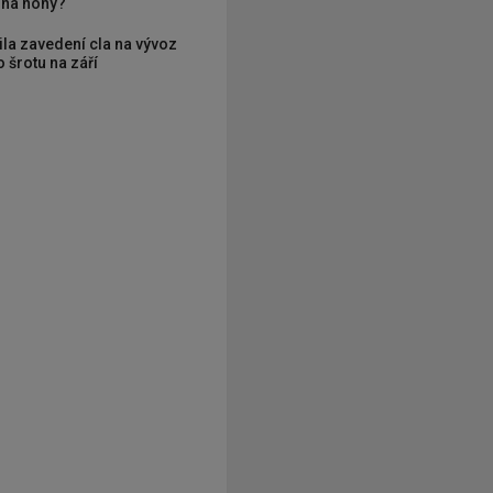
í na nohy?
ila zavedení cla na vývoz
 šrotu na září