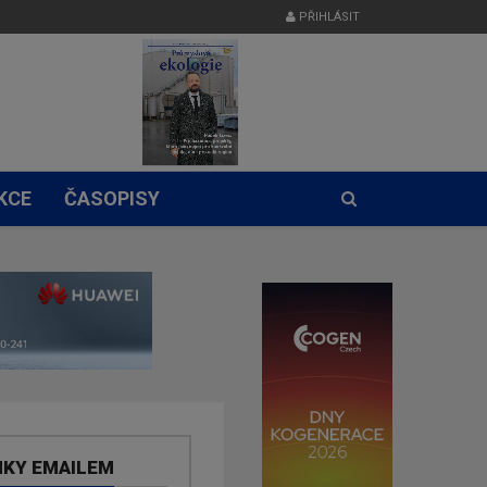
PŘIHLÁSIT
KCE
ČASOPISY
NKY EMAILEM