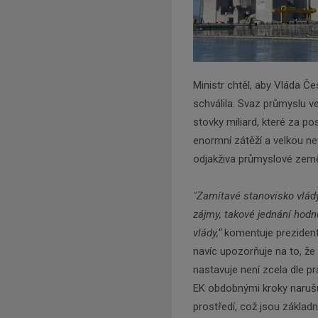
Ministr chtěl, aby Vláda Če
schválila. Svaz průmyslu ve
stovky miliard, které za p
enormní zátěží a velkou n
odjakživa průmyslové země
"Zamítavé stanovisko vlády
zájmy, takové jednání hodn
vlády,“
komentuje preziden
navíc upozorňuje na to, že
nastavuje není zcela dle pra
EK obdobnými kroky narušuj
prostředí, což jsou základ