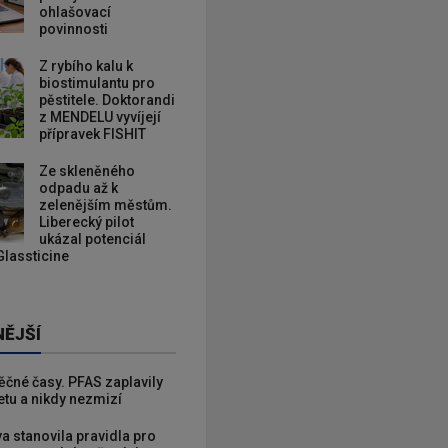
ohlašovací
povinnosti
Z rybího kalu k
biostimulantu pro
pěstitele. Doktorandi
z MENDELU vyvíjejí
přípravek FISHIT
Ze skleněného
odpadu až k
zelenějším městům.
Liberecký pilot
ukázal potenciál
Glassticine
NĚJŠÍ
věčné časy. PFAS zaplavily
etu a nikdy nezmizí
va stanovila pravidla pro