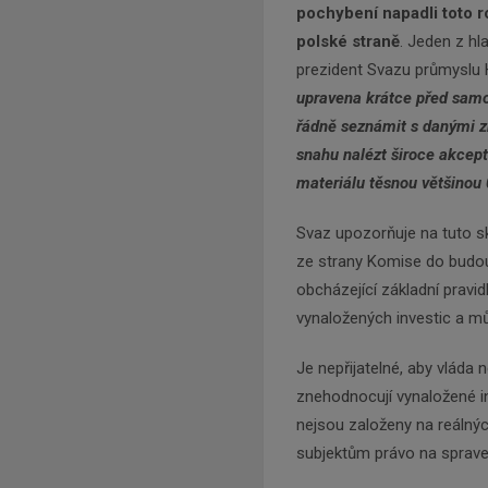
pochybení napadli toto ro
polské straně
. Jeden z h
prezident Svazu průmyslu 
upravena krátce před samo
řádně seznámit s danými z
snahu nalézt široce akcept
materiálu těsnou většinou 
Svaz upozorňuje na tuto 
ze strany Komise do budouc
obcházející základní pravid
vynaložených investic a m
Je nepřijatelné, aby vláda
znehodnocují vynaložené inv
nejsou založeny na reálný
subjektům právo na sprave