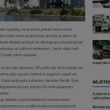
ské republiky, na dnešním jednání tento návrh
lmi tento návrh podporoval, protože je jasné, že
oslední dekádu průmysl do ekologizace investoval byl
evýhodou ve světové konkurenci. Jenže vláda naší
 České návrh nepřijala.
materiálu 
 je pro nás zklamání. ČR podle nás tímto nehájí své
otíme jako vysoce rizikové a negativní signál od
t Svazu průmyslu a dopravy Jaroslav Hanák. Svaz
NEJČTE
 legislatviní proces, kterým EK nové parametry
videl.
S jedy na 
celou plan
e stabilitu a předvídatelnost investorského
ní parametry pro posílení konkurenceschopnosti
Ministerst