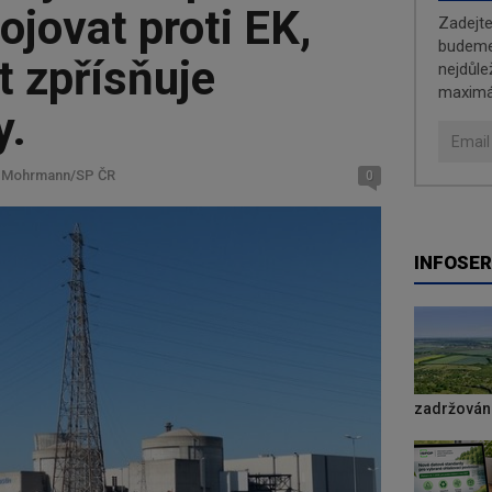
jovat proti EK,
Zadejt
budeme 
t zpřísňuje
nejdůle
maximá
y.
l Mohrmann/SP ČR
0
INFOSER
zadržování