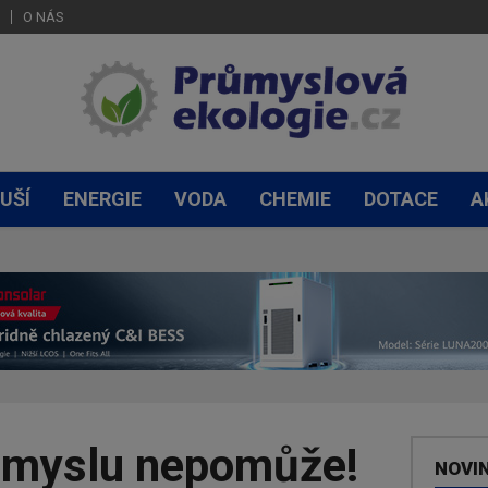
O NÁS
UŠÍ
ENERGIE
VODA
CHEMIE
DOTACE
A
ůmyslu nepomůže!
NOVI