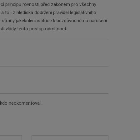
aci principu rovnosti před zákonem pro všechny
a to i z hlediska dodržení pravidel legislativního
 strany jakékoliv instituce k bezdůvodnému narušení
stí vlády tento postup odmítnout.
nikdo neokomentoval.