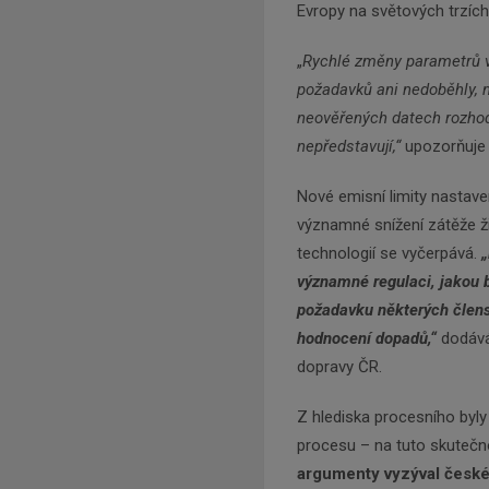
Evropy na světových trzích
„
Rychlé změny parametrů v 
požadavků ani nedoběhly, 
neověřených datech rozhodn
nepředstavují,“
upozorňuje
Nové emisní limity nasta
významné snížení zátěže ž
technologií se vyčerpává.
„
významné regulaci, jakou 
požadavku některých člens
hodnocení dopadů,“
dodává
dopravy ČR.
Z hlediska procesního byly
procesu – na tuto skuteč
argumenty vyzýval české 