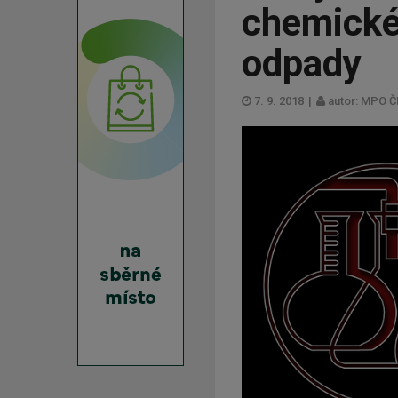
chemické 
odpady
7. 9. 2018
|
autor: MPO Č