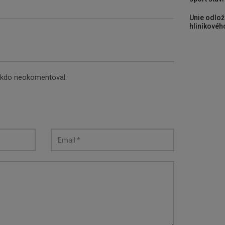
Unie odlož
hliníkového
nikdo neokomentoval.