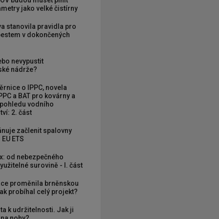
OV budou muset plnit
metry jako velké čistírny
va stanovila pravidla pro
zbestem v dokončených
ebo nevypustit
ké nádrže?
rnice o IPPC, novela
PPC a BAT pro kovárny a
 pohledu vodního
ví: 2. část
nuje začlenit spalovny
 EU ETS
x: od nebezpečného
užitelné surovině - I. část
ce proměnila brněnskou
ak probíhal celý projekt?
ta k udržitelnosti. Jak ji
í na nohy?