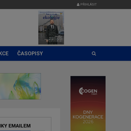
PŘIHLÁSIT
KCE
ČASOPISY
NKY EMAILEM