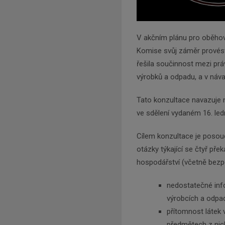
V akčním plánu pro oběhov
Komise svůj záměr provést 
řešila součinnost mezi prá
výrobků a odpadu, a v návaz
Tato konzultace navazuje 
ve sdělení vydaném 16. led
Cílem konzultace je posou
otázky týkající se čtyř pře
hospodářství (včetně bezp
nedostatečné inf
výrobcích a odpa
přítomnost látek 
předmětech z nic