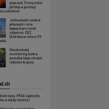
připravit. Firmy mění
přístup a posilují
kou odolnost
Jednodušší cesta k
připojení i více
kapacit pro nové
zájemce. ČEZ
Distribuce osloví 39
zníků
Dlouhodobý
monitoring bobra
pomáhá lépe chránit
rybniční krajinu
NĚJŠÍ
věčné časy. PFAS zaplavily
etu a nikdy nezmizí