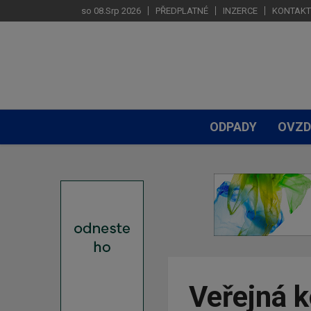
so 08.Srp 2026
PŘEDPLATNÉ
INZERCE
KONTAKT
ODPADY
OVZD
Veřejná k