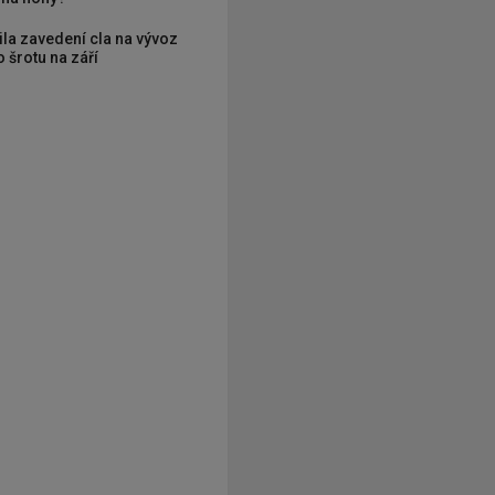
ila zavedení cla na vývoz
 šrotu na září