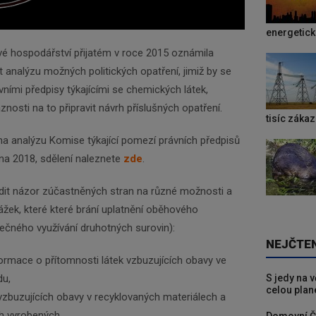
energetic
é hospodářství přijatém v roce 2015 oznámila
analýzu možných politických opatření, jimiž by se
vními předpisy týkajícími se chemických látek,
nosti na to připravit návrh příslušných opatření.
tisíc záka
na analýzu Komise týkající pomezí právních předpisů
na 2018, sdělení naleznete
zde
.
dit názor zúčastněných stran na různé možnosti a
kážek, které které brání uplatnění oběhového
ečného využívání druhotných surovin):
NEJČTE
ormace o přítomnosti látek vzbuzujících obavy ve
S jedy na 
du,
celou plan
vzbuzujících obavy v recyklovaných materiálech a
h vyrobených,