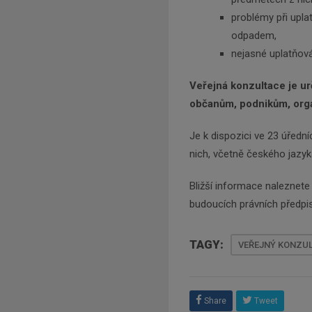
problémy při uplat
odpadem,
nejasné uplatňová
Veřejná konzultace je u
občanům, podnikům, orga
Je k dispozici ve 23 úředn
nich, včetně českého jazyk
Bližší informace naleznet
budoucích právních předpisů 
TAGY:
VEŘEJNÝ KONZUL
Share
Tweet