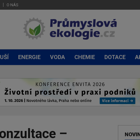
O NÁS
UŠÍ
ENERGIE
VODA
CHEMIE
DOTACE
A
onzultace –
NOVI