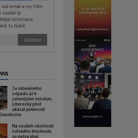
e váš email a my Vám
zasílat ty
žitější informace,
lně 1x týdně.
Odebírat
VIS
Ze skleněného
odpadu až k
zelenějším městům.
Liberecký pilot
ukázal potenciál
Glassticine
Na souběh okolností
loňského blackoutu
se nelze plně