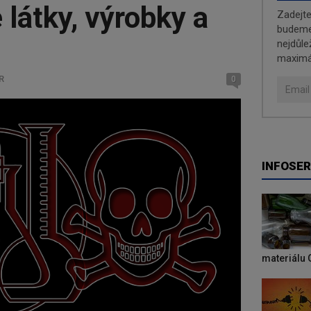
látky, výrobky a
Zadejt
budeme 
nejdůle
maximá
R
0
INFOSER
materiálu 