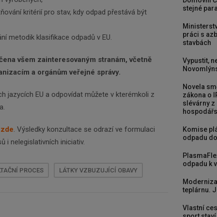
Domovní Č
stejné para
ňování kritérií pro stav, kdy odpad přestává být
Ministerst
práci s a
ní metodik klasifikace odpadů v EU.
stavbách
rčena všem zainteresovaným stranám, včetně
Vypustit, n
Novomlýns
nizacím a orgánům veřejné správy.
Novela smě
ích jazycích EU a odpovídat můžete v kterémkoli z
zákona o I
slévárny z
a.
hospodářst
e
zde
. Výsledky konzultace se odrazí ve formulaci
Komise plá
odpadu do
i nelegislativních iniciativ.
PlasmaFle
odpadu k vy
TAČNÍ PROCES
LÁTKY VZBUZUJÍCÍ OBAVY
Moderniza
teplárnu. J
Vlastní ces
sport stav