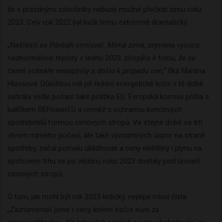
že s prázdnými zásobníky nebude možné přečkat zimu roku
2023. Celý rok 2022 byl kvůli tomu extrémně dramatický.
„Naštěstí se Pánbůh smiloval. Mírná zima, zejména vysoce
nadnormálové teploty v lednu 2023, přispěla k tomu, že se
černé scénáře nenaplnily a došlo k propadu cen,“
říká Martina
Hlavsová. Důležitou roli při řešení energetické krize v té době
sehrála vedle počasí také politika EU. Evropská komise přišla s
balíčkem REPowerEU a rovněž s ochranou koncových
spotřebitelů formou cenových stropů. Ve stejné době se trh
vlivem mírného počasí, ale také významných úspor na straně
spotřeby, začal pomalu uklidňovat a ceny elektřiny i plynu na
spotovém trhu se po většinu roku 2023 dostaly pod úroveň
cenových stropů.
O tom, jak mohl být rok 2023 kritický, nejlépe mluví čísla.
„Zaznamenali jsme i ceny kolem tisíce euro za