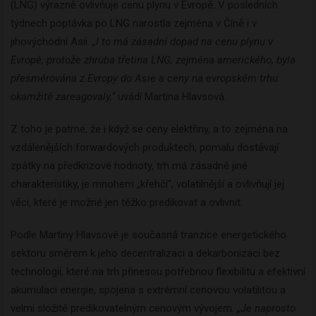
(LNG) výrazně ovlivňuje cenu plynu v Evropě. V posledních
týdnech poptávka po LNG narostla zejména v Číně i v
jihovýchodní Asii.
„I to má zásadní dopad na cenu plynu v
Evropě, protože zhruba třetina LNG, zejména amerického, byla
přesměrována z Evropy do Asie a ceny na evropském trhu
okamžitě zareagovaly,“
uvádí Martina Hlavsová.
Z toho je patrné, že i když se ceny elektřiny, a to zejména na
vzdálenějších forwardových produktech, pomalu dostávají
zpátky na předkrizové hodnoty, trh má zásadně jiné
charakteristiky, je mnohem „křehčí“, volatilnější a ovlivňují jej
věci, které je možné jen těžko predikovat a ovlivnit.
Podle Martiny Hlavsové je současná tranzice energetického
sektoru směrem k jeho decentralizaci a dekarbonizaci bez
technologií, které na trh přinesou potřebnou flexibilitu a efektivní
akumulaci energie, spojena s extrémní cenovou volatilitou a
velmi složitě predikovatelným cenovým vývojem.
„Je naprosto