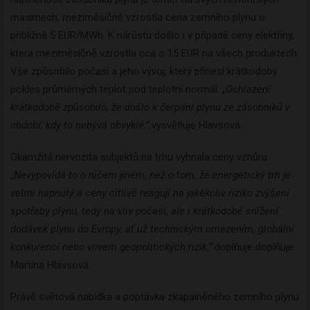
maximech, meziměsíčně vzrostla cena zemního plynu o
přibližně 5 EUR/MWh. K nárůstu došlo i v případě ceny elektřiny,
která meziměsíčně vzrostla cca o 15 EUR na všech produktech.
Vše způsobilo počasí a jeho vývoj, který přinesl krátkodobý
pokles průměrných teplot pod teplotní normál.
„Ochlazení
krátkodobě způsobilo, že došlo k čerpání plynu ze zásobníků v
období, kdy to nebývá obvyklé,“
vysvětluje Hlavsová.
Okamžitá nervozita subjektů na trhu vyhnala ceny vzhůru.
„Nevypovídá to o ničem jiném, než o tom, že energetický trh je
velmi napnutý a ceny citlivě reagují na jakékoliv riziko zvýšení
spotřeby plynu, tedy na vliv počasí, ale i krátkodobé snížení
dodávek plynu do Evropy, ať už technickým omezením, globální
konkurencí nebo vlivem geopolitických rizik,“
doplňuje doplňuje
Martina Hlavsová.
Právě světová nabídka a poptávka zkapalněného zemního plynu