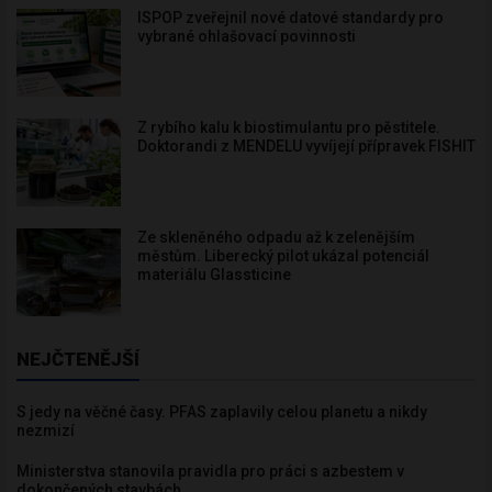
ISPOP zveřejnil nové datové standardy pro
vybrané ohlašovací povinnosti
Z rybího kalu k biostimulantu pro pěstitele.
Doktorandi z MENDELU vyvíjejí přípravek FISHIT
Ze skleněného odpadu až k zelenějším
městům. Liberecký pilot ukázal potenciál
materiálu Glassticine
NEJČTENĚJŠÍ
S jedy na věčné časy. PFAS zaplavily celou planetu a nikdy
nezmizí
Ministerstva stanovila pravidla pro práci s azbestem v
dokončených stavbách