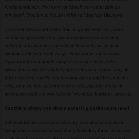
fundamentálních vlivů na vývoj tržních cen vrátili zpět do
minulosti. Troufám si říci, že určitě ne,“
doplňuje Hlavsová.
Charakteristikou spotového trhu je vysoká volatilita.
„Stále
častěji na spotovém trhu zaznamenáváme záporné ceny
elektřiny, a to zejména v poledních hodinách, což je dáno
výrobou z obnovitelných zdrojů. Právě nárůst instalované
kapacity intermitentních zdrojů v současné době vede k
výraznému navýšení volatility spotového trhu v rámci dne, ale
také k rozšíření rozdílu cen forwardových produktů v průběhu
roku, zima vs. léto. A tento trend se bez zajištění efektivní
akumulace bude jen prohlubovat,“
vysvětluje Martina Hlavsová.
Senzitivní výkyvy cen vlivem počasí i globální konkurenci
Během letošního března a dubna byl zaznamenán relativně
významný meziměsíční nárůst cen. Navzdory tomu, že úroveň
naplněnosti zásobníků plynu je téměř na svých historických