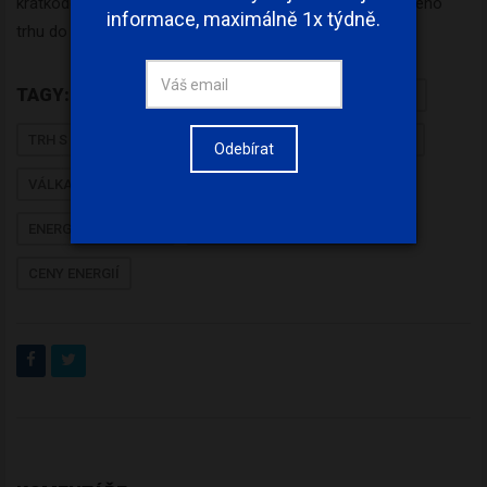
krátkodobého turbulentního cenového vývoje energetického
informace, maximálně 1x týdně.
trhu do ekonomiky podniku.
TAGY:
DEKARBONIZACE
ZKAPALNĚNÝ ZEMNÍ PLYN
TRH S ENERGIEMI
ZEMNÍ PLYN
DECENTRALIZACE
Odebírat
VÁLKA NA UKRAJINĚ
ELEKTŘINA
LNG
ENERGETICKÁ KRIZE
OBNOVITELNÉ ZDROJE ENERGIE
CENY ENERGIÍ