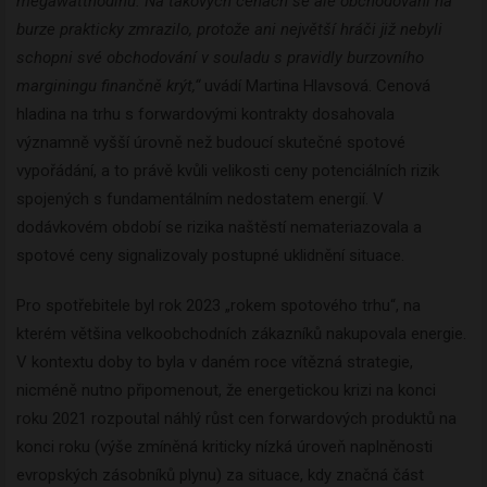
megawatthodinu. Na takových cenách se ale obchodování na
burze prakticky zmrazilo, protože ani největší hráči již nebyli
schopni své obchodování v souladu s pravidly burzovního
marginingu finančně krýt,“
uvádí Martina Hlavsová. Cenová
hladina na trhu s forwardovými kontrakty dosahovala
významně vyšší úrovně než budoucí skutečné spotové
vypořádání, a to právě kvůli velikosti ceny potenciálních rizik
spojených s fundamentálním nedostatem energií. V
dodávkovém období se rizika naštěstí nemateriazovala a
spotové ceny signalizovaly postupné uklidnění situace.
Pro spotřebitele byl rok 2023 „rokem spotového trhu“, na
kterém většina velkoobchodních zákazníků nakupovala energie.
V kontextu doby to byla v daném roce vítězná strategie,
nicméně nutno připomenout, že energetickou krizi na konci
roku 2021 rozpoutal náhlý růst cen forwardových produktů na
konci roku (výše zmíněná kriticky nízká úroveň naplněnosti
evropských zásobníků plynu) za situace, kdy značná část