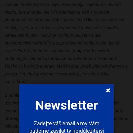
zásadní investovat do nových technologií, zejména v oblasti
akumulace energie, ale i do stabilizace sítě a posílení
přeshraničních přenosových kapacit,“
říká Hlavsová a zároveň
doplňuje:
„Za této situace své poslední slovo ještě zdaleka
neřekl zemní plyn, i když je fosilním palivem a dle
taxonomických kritérií je pouze dočasně podporován (jen do
roku 2035). Nicméně bez inovací a fungujících nových
technologií v oblasti akumulace potřebu těchto tradičních
špičkových zdrojů energie, kterým jsou právě plynové elektrárny
poskytující služby výkonové rovnováhy, jen velmi těžko
nahradíme.“
Z pohledu koncových zákazníků však vyhodnocení
Newsletter
dlouhodobého vývoje energetického trhu a jeho extrémních
(velmi těžko predikovatelných) výkyvů jednoznačně podporuje
strategii systematického pořizování energií formou postupného
Zadejte váš email a my Vám
nákupu, která jako jediná eliminuje mnohdy fatální dopad
budeme zasílat ty nejdůležitější