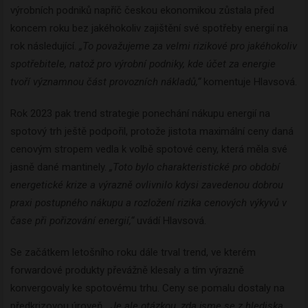
výrobních podniků napříč českou ekonomikou zůstala před
koncem roku bez jakéhokoliv zajištění své spotřeby energií na
rok následující.
„To považujeme za velmi rizikové pro jakéhokoliv
spotřebitele, natož pro výrobní podniky, kde účet za energie
tvoří významnou část provozních nákladů,“
komentuje Hlavsová.
Rok 2023 pak trend strategie ponechání nákupu energií na
spotový trh ještě podpořil, protože jistota maximální ceny daná
cenovým stropem vedla k volbě spotové ceny, která měla své
jasně dané mantinely.
„Toto bylo charakteristické pro období
energetické krize a výrazně ovlivnilo kdysi zavedenou dobrou
praxi postupného nákupu a rozložení rizika cenových výkyvů v
čase při pořizování energií,“
uvádí Hlavsová.
Se začátkem letošního roku dále trval trend, ve kterém
forwardové produkty převážně klesaly a tím výrazně
konvergovaly ke spotovému trhu. Ceny se pomalu dostaly na
předkrizovou úroveň.
„Je ale otázkou, zda jsme se z hlediska