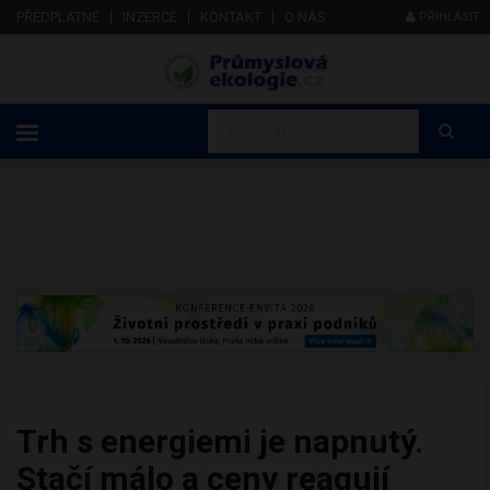
PŘEDPLATNÉ
INZERCE
KONTAKT
O NÁS
PŘIHLÁSIT
Trh s energiemi je napnutý.
Stačí málo a ceny reagují