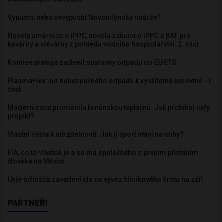
Vypustit, nebo nevypustit Novomlýnské nádrže?
Novela směrnice o IPPC, novela zákona o IPPC a BAT pro
kovárny a slévárny z pohledu vodního hospodářství: 2. část
Komise plánuje začlenit spalovny odpadu do EU ETS
PlasmaFlex: od nebezpečného odpadu k využitelné surovině - I.
část
Modernizace proměnila brněnskou teplárnu. Jak probíhal celý
projekt?
Vlastní cesta k udržitelnosti. Jak ji sport staví na nohy?
EIA, co to vlastně je a co má společného s prvním přistáním
člověka na Měsíci
Unie odložila zavedení cla na vývoz hliníkového šrotu na září
PARTNEŘI