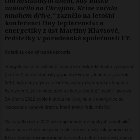
tím nešťastným dnem, kdy Rusko
zaútočilo na Ukrajinu. Krize začala
mnohem dříve,“
zaznělo na letošní
konferenci Dny teplárenství a
energetiky z úst Martiny Hlavsové,
ředitelky v poradenské společnosti EY.
Volatilita cen výrazně vzrostla
Energetická krize viditelně začala ve chvíli, kdy Rusko významně
(a cíleně) snížilo dodávky plynu do Evropy.
„Jedná se již o rok
2021, kdy ceny plynu a elektřiny začaly dramaticky stoupat a
bylo zřejmé, že se něco děje a něco je špatně,“
uvádí Hlavsová.
24. února 2022 došlo k útoku na Ukrajinu a v energetice se
rozpoutalo cenové drama, které trvalo řadu měsíců.
Na začátku roku 2022 byla naplněnost evropských zásobníků
plynu na své historicky minimální úrovni a celý rok panovala na
trhu s energiemi mimořádná nervozita, neboť existovaly obavy,