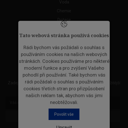
Voda
Chemie
Dotace
Akce
Tato webová stránka používá cookies
TAGS
Rádi bychom vás požádali o souhlas s
používáním cookies na našich webových
ODPADNÍ PLASTY
stránkách. Cookies používáme pro některé
moderní funkce a pro zvýšení Vašeho
NEWSLETTER
pohodlí při používání. Také bychom vás
rádi požádali o souhlas s používáním
Zadejte váš email a my Vám budeme zasílat ty nejdůležitější
cookies třetích stran pro přizpůsobení
informace, maximálně 1x týdně.
našich reklam tak, abychom vás jimi
neobtěžovali.
Povolit vše
Odebírat
Upravit