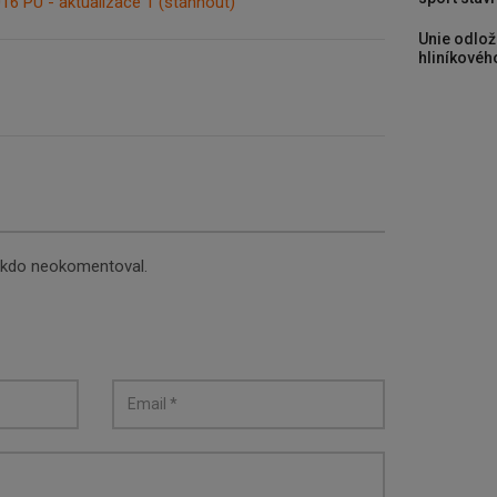
016 PU - aktualizace 1
(stáhnout)
Unie odlož
hliníkového
nikdo neokomentoval.