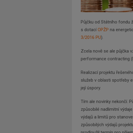
Půjčku od Státního fondu ž
s dotací
OPŽP
na energeti
3/2016 PU
).
Zcela nově se ale půjčka vz
performance contracting 
Realizací projektu řešené
služeb v oblasti spotřeby 
její úspory.
Tím ale novinky nekončí. 
způsobilé nadlimitní výdaje
výdajů a limitů pro stanov
způsobilých výdajů projekt
prodloužil termín pro příj