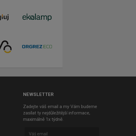
NEWSLETTER
Zadejte váš email a my Vám budeme
zasílat ty nejdůležitější informace,
maximálně 1x týdně.