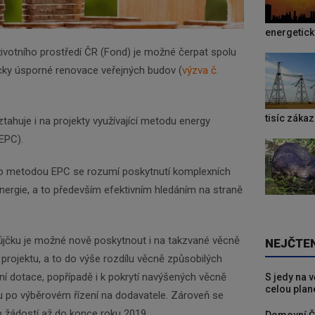
Zadejte váš email a my Vám budeme zasílat ty
energetic
nejdůležitější informace, maximálně 1x týdně.
ivotního prostředí ČR (Fond) je možné čerpat spolu
cky úsporné renovace veřejných budov (
výzva č.
Odebírat
tisíc záka
tahuje i na projekty využívající metodu energy
(EPC).
ho metodou EPC se rozumí poskytnutí komplexních
energie, a to především efektivním hledáním na straně
Půjčku je možné nově poskytnout i na takzvané věcně
NEJČTE
 projektu, a to do výše rozdílu věcně způsobilých
ení dotace, popřípadě i k pokrytí navýšených věcně
S jedy na 
celou plan
u po výběrovém řízení na dodavatele. Zároveň se
em žádostí až do konce roku 2019.