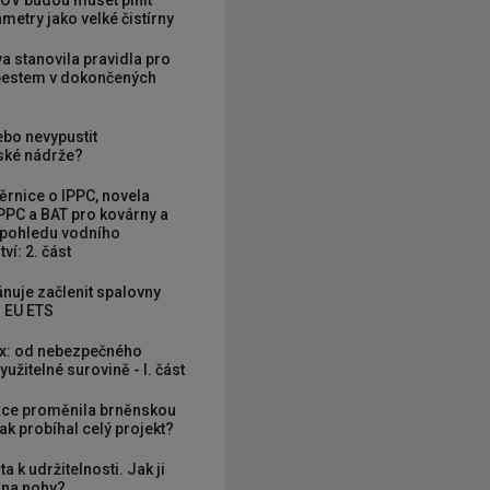
OV budou muset plnit
metry jako velké čistírny
va stanovila pravidla pro
zbestem v dokončených
ebo nevypustit
ké nádrže?
rnice o IPPC, novela
PPC a BAT pro kovárny a
 pohledu vodního
ví: 2. část
nuje začlenit spalovny
 EU ETS
x: od nebezpečného
užitelné surovině - I. část
ce proměnila brněnskou
ak probíhal celý projekt?
ta k udržitelnosti. Jak ji
í na nohy?