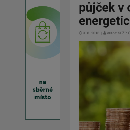
půjček v 
energeti
3. 8. 2018
|
autor: SFŽP 