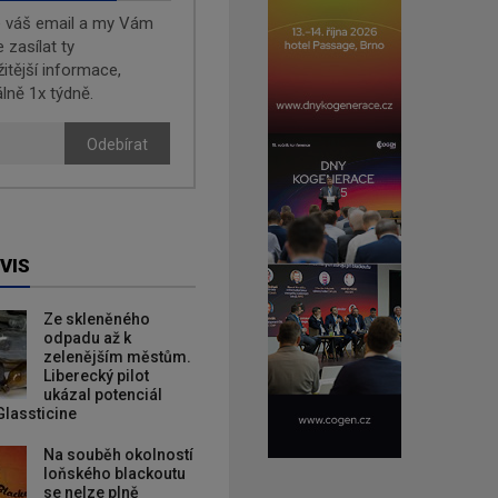
e váš email a my Vám
zasílat ty
žitější informace,
lně 1x týdně.
Odebírat
VIS
Ze skleněného
odpadu až k
zelenějším městům.
Liberecký pilot
ukázal potenciál
Glassticine
Na souběh okolností
loňského blackoutu
se nelze plně