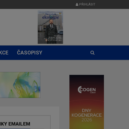
PŘIHLÁSIT
KCE
ČASOPISY
NKY EMAILEM