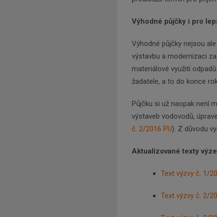
Výhodné půjčky i pro lep
Výhodné půjčky nejsou ale z
výstavbu a modernizaci zař
materiálové využití odpadů
žadatele, a to do konce ro
Půjčku si už naopak není 
výstaveb vodovodů, úpraven
č. 2/2016 PU
). Z důvodu vy
Aktualizované texty výze
Text výzvy č. 1/2
Text výzvy č. 2/2