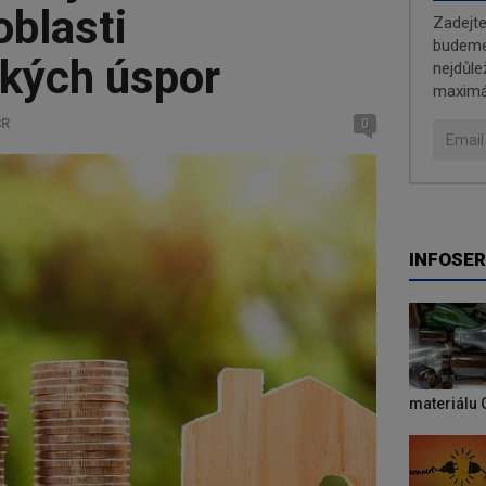
oblasti
Zadejt
budeme 
ckých úspor
nejdůle
maximá
ČR
0
INFOSER
materiálu 
Newsletter