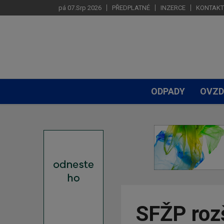
pá 07.Srp 2026
PŘEDPLATNÉ
INZERCE
KONTAKT
ODPADY
OVZD
SFŽP roz