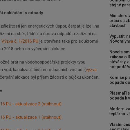
Domovní Č
stejné para
ší nakládání s odpady
Ministerst
práci s a
stavbách
áležitostí jen energetických úspor, čerpat je lze i na
ízení na sběr, třídění a úpravu odpadů a zařízení na
Vypustit, n
.
Výzva č. 1/2016 PU
je otevřena také pro soukromé
Novomlýns
ku 2018 nebo do vyčerpání alokace.
Novela smě
zákona o I
možné brát na vodohospodářské projekty typu
slévárny z
hospodářst
 vod, kanalizací, čistíren odpadních vod ad. (
výzva
čerpání alokace byl příjem žádostí o půjčku ukončen.
Komise plá
odpadu do
v
PlasmaFle
odpadu k vy
016 PU - aktualizace 2
(stáhnout)
Moderniza
teplárnu. J
016 PU - aktualizace 1
(stáhnout)
Vlastní ces
sport stav