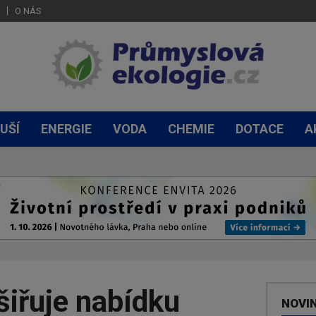
O NÁS
UŠÍ
ENERGIE
VODA
CHEMIE
DOTACE
A
šiřuje nabídku
NOVI