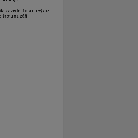
ila zavedení cla na vývoz
 šrotu na září