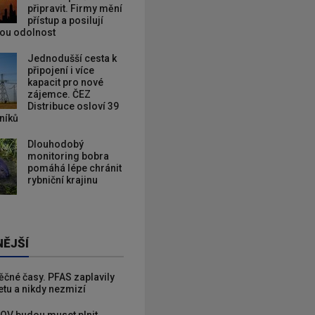
připravit. Firmy mění
přístup a posilují
kou odolnost
Jednodušší cesta k
připojení i více
kapacit pro nové
zájemce. ČEZ
Distribuce osloví 39
zníků
Dlouhodobý
monitoring bobra
pomáhá lépe chránit
rybniční krajinu
NĚJŠÍ
věčné časy. PFAS zaplavily
etu a nikdy nezmizí