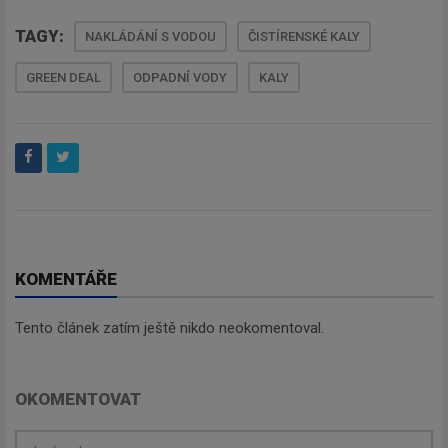
Newsletter
TAGY:
NAKLÁDÁNÍ S VODOU
ČISTÍRENSKÉ KALY
GREEN DEAL
ODPADNÍ VODY
KALY
Zadejte váš email a my Vám
budeme zasílat ty nejdůležitější
informace, maximálně 1x týdně.
Odebírat
KOMENTÁŘE
Tento článek zatím ještě nikdo neokomentoval.
OKOMENTOVAT