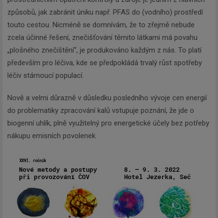
způsobů, jak zabránit úniku např. PFAS do (vodního) prostředí
touto cestou. Nicméně se domnívám, že to zřejmě nebude
zcela účinné řešení, znečišťování těmito látkami má povahu
„plošného znečištění“, je produkováno každým z nás. To platí
především pro léčiva, kde se předpokládá trvalý růst spotřeby
léčiv stárnoucí populací.
Nově a velmi důrazně v důsledku posledního vývoje cen energií
do problematiky zpracování kalů vstupuje poznání, že jde o
biogenní uhlík, plně využitelný pro energetické účely bez potřeby
nákupu emisních povolenek.