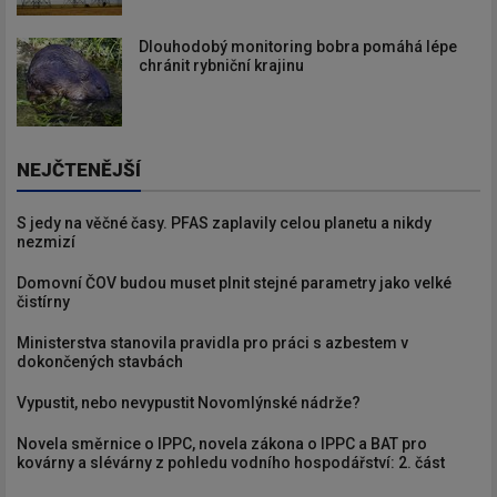
Dlouhodobý monitoring bobra pomáhá lépe
chránit rybniční krajinu
NEJČTENĚJŠÍ
S jedy na věčné časy. PFAS zaplavily celou planetu a nikdy
nezmizí
Domovní ČOV budou muset plnit stejné parametry jako velké
čistírny
Ministerstva stanovila pravidla pro práci s azbestem v
dokončených stavbách
Vypustit, nebo nevypustit Novomlýnské nádrže?
Novela směrnice o IPPC, novela zákona o IPPC a BAT pro
kovárny a slévárny z pohledu vodního hospodářství: 2. část