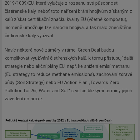
2019/1009/EU, které vylučuje z rozsahu své působnosti
čistírenské kaly, neboť toto nařízení brání hnojivům získaným z
kalů získat certifikační značku kvality EU (včetně kompostu),
nicméně umožňuje tzv. národní hnojiva, a tak málo znečištěné
čistírenské kaly využívat.
Navíc některé nové záměry v rámci Green Deal budou
komplikovat využívání čistírenských kalů, k tomu přistupují další
strategie nebo akční plány EU, např. ke snížení emisí methanu
(EU strategy to reduce methane emissions), zachování zdravé
půdy (Soil Strategy) nebo EU Action Plan „Towards Zero
Pollution for Air, Water and Soil“ s velice blízkými termíny jejich
zavedení do praxe.