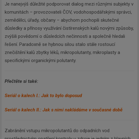
Je nanejvýš důležité podporovat dialog mezi různými subjekty v
komunitách – provozovateli ČOV, vodohospodářskými správci,
zemědělci, úřady, občany – abychom pochopili skutečné
důsledky a přínosy využívání čistírenských kalů novými způsoby,
zvýšili povědomí o důsledcích nečinnosti a společně hledali
řešení. Paradoxně se hybnou silou stalo stále rostoucí
znečištění kalů zbytky léků, mikropolutanty, mikroplasty a
specifickými organickými polutanty.
Přečtěte si také:
Seriál o kalech I.: Jak to bylo doposud
Seriál o kalech II.: Jak s nimi nakládáme v současné době
Zabránění vstupu mikropolutantů do odpadních vod
prostřednictvím opatření kontroly u zdroje je jedním z hlavních