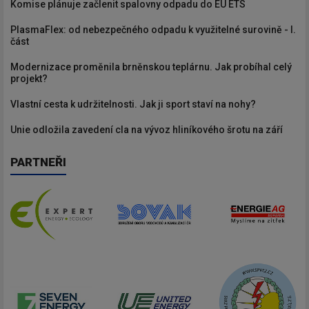
Komise plánuje začlenit spalovny odpadu do EU ETS
PlasmaFlex: od nebezpečného odpadu k využitelné surovině - I.
část
Modernizace proměnila brněnskou teplárnu. Jak probíhal celý
projekt?
Vlastní cesta k udržitelnosti. Jak ji sport staví na nohy?
Unie odložila zavedení cla na vývoz hliníkového šrotu na září
PARTNEŘI