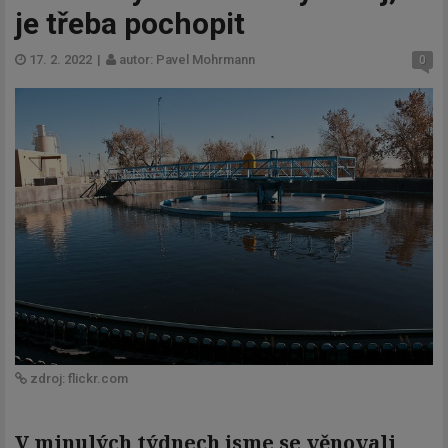
je třeba pochopit
17. 2. 2022
|
autor: Pavel Mohrmann
0
zdroj: flickr.com
V minulých týdnech jsme se věnovali