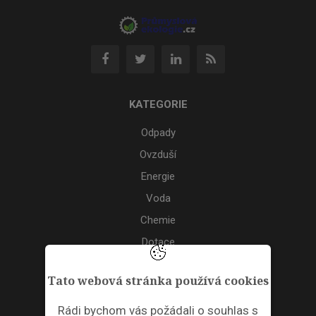
KATEGORIE
Odpady
Ovzduší
Energie
Voda
Chemie
Dotace
Akce
Tato webová stránka používá cookies
TAGS
Rádi bychom vás požádali o souhlas s