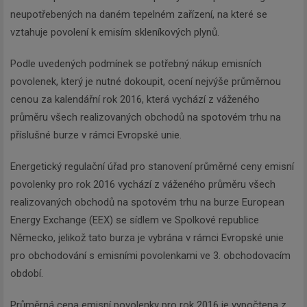
neupotřebených na daném tepelném zařízení, na které se
vztahuje povolení k emisím skleníkových plynů.
Podle uvedených podmínek se potřebný nákup emisních
povolenek, který je nutné dokoupit, ocení nejvýše průměrnou
cenou za kalendářní rok 2016, která vychází z váženého
průměru všech realizovaných obchodů na spotovém trhu na
příslušné burze v rámci Evropské unie.
Energetický regulační úřad pro stanovení průměrné ceny emisní
povolenky pro rok 2016 vychází z váženého průměru všech
realizovaných obchodů na spotovém trhu na burze European
Energy Exchange (EEX) se sídlem ve Spolkové republice
Německo, jelikož tato burza je vybrána v rámci Evropské unie
pro obchodování s emisními povolenkami ve 3. obchodovacím
období.
Průměrná cena emisní povolenky pro rok 2016 je vypočtena z