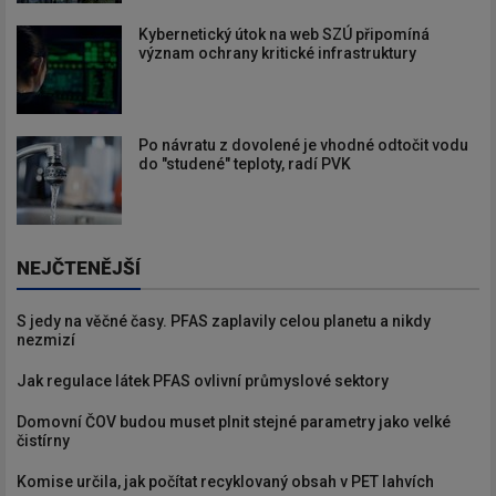
Kybernetický útok na web SZÚ připomíná
význam ochrany kritické infrastruktury
Po návratu z dovolené je vhodné odtočit vodu
do "studené" teploty, radí PVK
NEJČTENĚJŠÍ
S jedy na věčné časy. PFAS zaplavily celou planetu a nikdy
nezmizí
Jak regulace látek PFAS ovlivní průmyslové sektory
Domovní ČOV budou muset plnit stejné parametry jako velké
čistírny
Komise určila, jak počítat recyklovaný obsah v PET lahvích