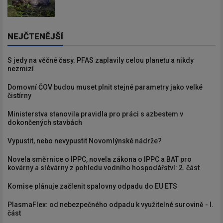
NEJČTENĚJŠÍ
S jedy na věčné časy. PFAS zaplavily celou planetu a nikdy
nezmizí
Domovní ČOV budou muset plnit stejné parametry jako velké
čistírny
Ministerstva stanovila pravidla pro práci s azbestem v
dokončených stavbách
Vypustit, nebo nevypustit Novomlýnské nádrže?
Novela směrnice o IPPC, novela zákona o IPPC a BAT pro
kovárny a slévárny z pohledu vodního hospodářství: 2. část
Komise plánuje začlenit spalovny odpadu do EU ETS
PlasmaFlex: od nebezpečného odpadu k využitelné surovině - I.
část