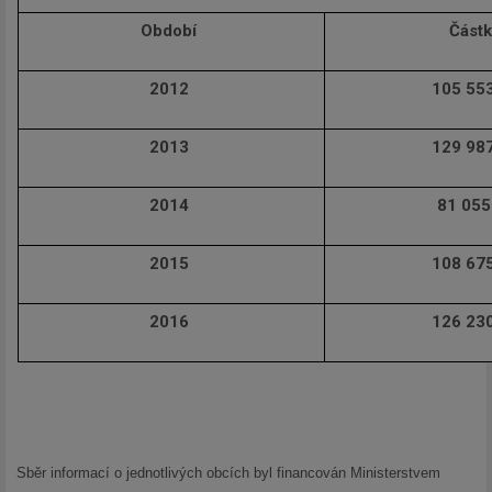
Období
Část
2012
105 55
2013
129 98
2014
81 055
2015
108 67
2016
126 23
Sběr informací o jednotlivých obcích byl financován Ministerstvem