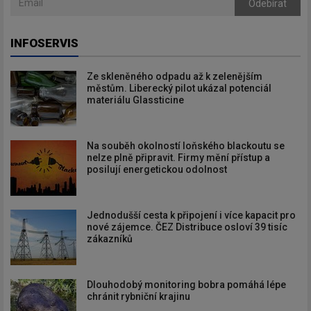
Odebírat
INFOSERVIS
Ze skleněného odpadu až k zelenějším
městům. Liberecký pilot ukázal potenciál
materiálu Glassticine
Na souběh okolností loňského blackoutu se
nelze plně připravit. Firmy mění přístup a
posilují energetickou odolnost
Jednodušší cesta k připojení i více kapacit pro
nové zájemce. ČEZ Distribuce osloví 39 tisíc
zákazníků
Dlouhodobý monitoring bobra pomáhá lépe
chránit rybniční krajinu