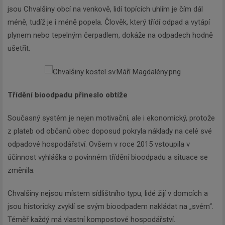
jsou Chvalšiny obcí na venkově, lidí topících uhlím je čím dál
méně, tudíž je i méně popela. Člověk, který třídí odpad a vytápí
plynem nebo tepelným čerpadlem, dokáže na odpadech hodně
ušetřit.
Třídění bioodpadu přineslo obtíže
Současný systém je nejen motivační, ale i ekonomický, protože
z plateb od občanů obec doposud pokryla náklady na celé své
odpadové hospodářství. Ovšem v roce 2015 vstoupila v
účinnost vyhláška o povinném třídění bioodpadu a situace se
změnila.
Chvalšiny nejsou místem sídlištního typu, lidé žijí v domcích a
jsou historicky zvyklí se svým bioodpadem nakládat na „svém“.
Téměř každý má vlastní kompostové hospodářství.