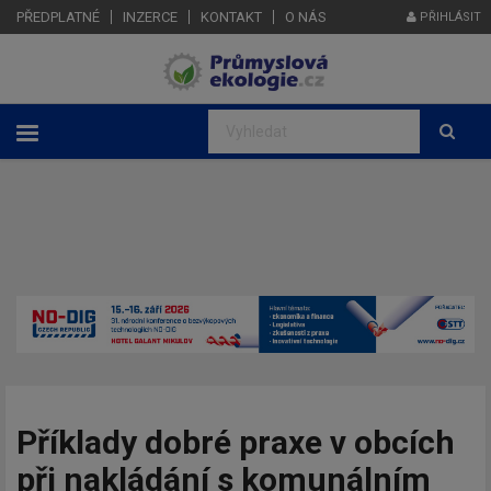
PŘEDPLATNÉ
INZERCE
KONTAKT
O NÁS
PŘIHLÁSIT
Příklady dobré praxe v obcích
při nakládání s komunálním