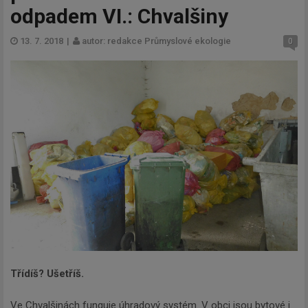
odpadem VI.: Chvalšiny
13. 7. 2018
|
autor: redakce Průmyslové ekologie
0
Třídíš? Ušetříš.
Ve Chvalšinách funguje úhradový systém. V obci jsou bytové i