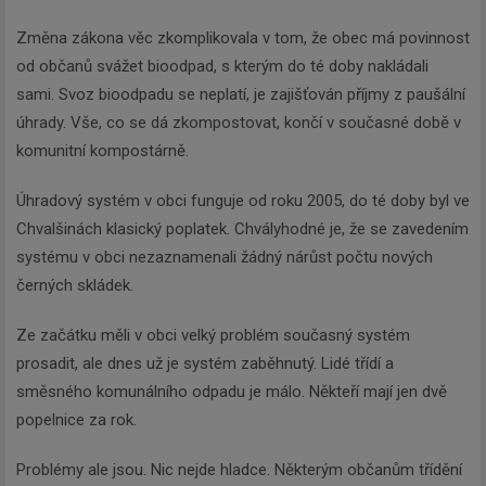
Změna zákona věc zkomplikovala v tom, že obec má povinnost
od občanů svážet bioodpad, s kterým do té doby nakládali
sami. Svoz bioodpadu se neplatí, je zajišťován příjmy z paušální
úhrady. Vše, co se dá zkompostovat, končí v současné době v
komunitní kompostárně.
Úhradový systém v obci funguje od roku 2005, do té doby byl ve
Chvalšinách klasický poplatek. Chvályhodné je, že se zavedením
systému v obci nezaznamenali žádný nárůst počtu nových
černých skládek.
Ze začátku měli v obci velký problém současný systém
prosadit, ale dnes už je systém zaběhnutý. Lidé třídí a
směsného komunálního odpadu je málo. Někteří mají jen dvě
popelnice za rok.
Problémy ale jsou. Nic nejde hladce. Některým občanům třídění