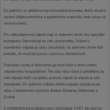
Do jednoho se ukládá kompostovatelná biomasa, druhý slouží k
uložení štěpkovatelného a spalitelného materiálu, tedy ořezu ze
stromů a keřů.
Pro velkoobjemový odpad mají ve sběrném dvoře dva speciální
kontejnery. Odevzdávají se zde i pneumatiky. Ovšem u
stavebního odpadu je obec obezřetná. Ve sběrném dvoře drží
pravidlo, že musí být pouze z provozu domácností.
Právnické osoby či živnostníci jej musí řešit v rámci svého
odpadového hospodářství. Ten, kdo něco staví či předělává, by
měl odpady řešit v projektu, protože odpad ze staveb je věcí
stavebníka. Ve zpětném odběru elektroodpadu spolupracuje
obec s kolektivními systémy Asekol, Ekolamp, Elektrowin a
Ecobat.
S vytříděnými komoditami obec obchoduje. U PET ale není na