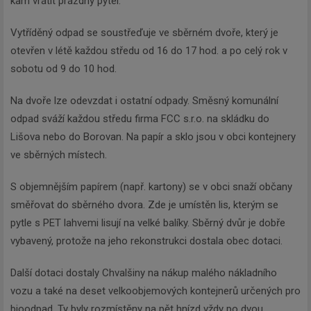
kam vrátit prázdný pytel.
Vytříděný odpad se soustřeďuje ve sběrném dvoře, který je
otevřen v létě každou středu od 16 do 17 hod. a po celý rok v
sobotu od 9 do 10 hod.
Na dvoře lze odevzdat i ostatní odpady. Směsný komunální
odpad sváží každou středu firma FCC s.r.o. na skládku do
Lišova nebo do Borovan. Na papír a sklo jsou v obci kontejnery
ve sběrných místech.
S objemnějším papírem (např. kartony) se v obci snaží občany
směřovat do sběrného dvora. Zde je umístěn lis, kterým se
pytle s PET lahvemi lisují na velké balíky. Sběrný dvůr je dobře
vybavený, protože na jeho rekonstrukci dostala obec dotaci.
Další dotaci dostaly Chvalšiny na nákup malého nákladního
vozu a také na deset velkoobjemových kontejnerů určených pro
bioodpad. Ty byly rozmístěny na pět hnízd vždy po dvou.