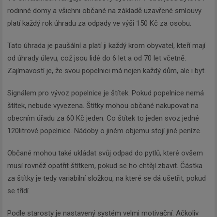
rodinné domy a všichni občané na základě uzavřené smlouvy
platí každý rok úhradu za odpady ve výši 150 Kč za osobu.
Tato úhrada je paušální a platí ji každý krom obyvatel, kteří mají
od úhrady úlevu, což jsou lidé do 6 let a od 70 let včetně.
Zajímavostí je, že svou popelnici má nejen každý dům, ale i byt.
Signálem pro vývoz popelnice je štítek. Pokud popelnice nemá
štítek, nebude vyvezena. Štítky mohou občané nakupovat na
obecním úřadu za 60 Kč jeden. Co štítek to jeden svoz jedné
120litrové popelnice. Nádoby o jiném objemu stojí jiné peníze.
Občané mohou také ukládat svůj odpad do pytlů, které ovšem
musí rovněž opatřit štítkem, pokud se ho chtějí zbavit. Částka
za štítky je tedy variabilní složkou, na které se dá ušetřit, pokud
se třídí.
Podle starosty je nastavený systém velmi motivační. Ačkoliv