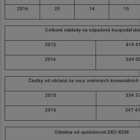
2016
25
14
15
Celkové náklady na odpadové hospodářství
2015
419 4
Newsletter
2016
549 0
Zadejte váš email a my Vám
budeme zasílat ty nejdůležitějš
Částky od občanů za svoz směsných komunálních
informace, maximálně 1x týdně
2015
334 3
2016
347 41
Odebírat
Odměna od společnosti EKO-KOM