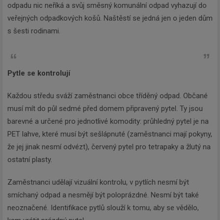
odpadu nic neříká a svůj směsný komunální odpad vyhazují do
veřejných odpadkových košů. Naštěstí se jedná jen o jeden dům
s šesti rodinami.
Pytle se kontrolují
Každou středu sváží zaměstnanci obce tříděný odpad. Občané
musí mít do půl sedmé před domem připravený pytel. Ty jsou
barevné a určené pro jednotlivé komodity: průhledný pytel je na
PET lahve, které musí být sešlápnuté (zaměstnanci mají pokyny,
že jej jinak nesmí odvézt), červený pytel pro tetrapaky a žlutý na
ostatní plasty.
Zaměstnanci udělají vizuální kontrolu, v pytlích nesmí být
smíchaný odpad a nesmějí být poloprázdné. Nesmí být také
neoznačené. Identifikace pytlů slouží k tomu, aby se vědělo,