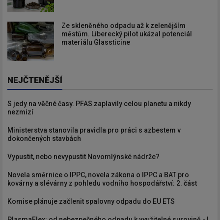
Ze skleněného odpadu až k zelenějším
městům. Liberecký pilot ukázal potenciál
materiálu Glassticine
NEJČTENĚJŠÍ
S jedy na věčné časy. PFAS zaplavily celou planetu a nikdy
nezmizí
Ministerstva stanovila pravidla pro práci s azbestem v
dokončených stavbách
Vypustit, nebo nevypustit Novomlýnské nádrže?
Novela směrnice o IPPC, novela zákona o IPPC a BAT pro
kovárny a slévárny z pohledu vodního hospodářství: 2. část
Komise plánuje začlenit spalovny odpadu do EU ETS
PlasmaFlex: od nebezpečného odpadu k využitelné surovině - I.