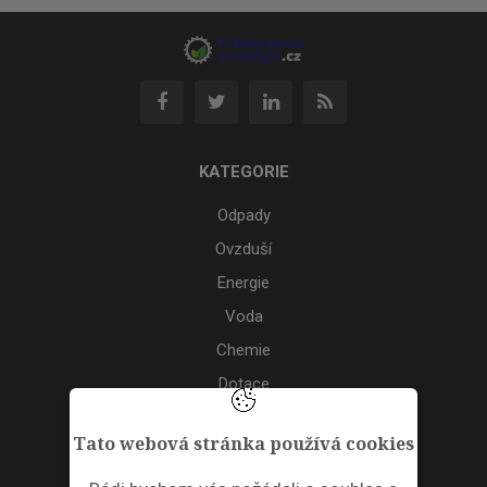
KATEGORIE
Odpady
Ovzduší
Energie
Voda
Chemie
Dotace
Akce
Tato webová stránka používá cookies
TAGS