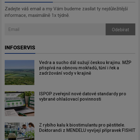
Zadejte váš email a my Vám budeme zasílat ty nejdůležitější
informace, maximálně 1x týdně.
Odebírat
INFOSERVIS
Vedra a sucho dál sužují českou krajinu. MŽP
přispívá na obnovu mokřadů, tůní i řek a
zadržování vody v krajině
ISPOP zveřejnil nové datové standardy pro
vybrané ohlašovací povinnosti
Z rybího kalu k biostimulantu pro pěstitele.
Doktorandi z MENDELU vyvíjejí přípravek FISHIT