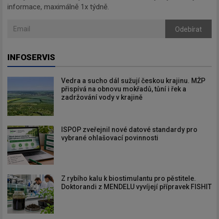
informace, maximálně 1x týdně.
Odebírat
INFOSERVIS
Vedra a sucho dál sužují českou krajinu. MŽP
přispívá na obnovu mokřadů, tůní i řek a
zadržování vody v krajině
ISPOP zveřejnil nové datové standardy pro
vybrané ohlašovací povinnosti
Z rybího kalu k biostimulantu pro pěstitele.
Doktorandi z MENDELU vyvíjejí přípravek FISHIT