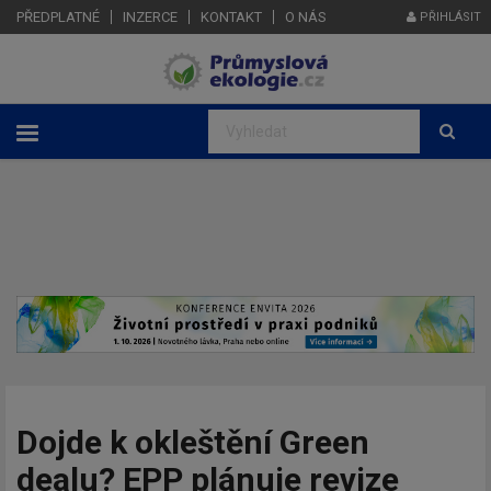
PŘEDPLATNÉ
INZERCE
KONTAKT
O NÁS
PŘIHLÁSIT
Dojde k okleštění Green
dealu? EPP plánuje revize