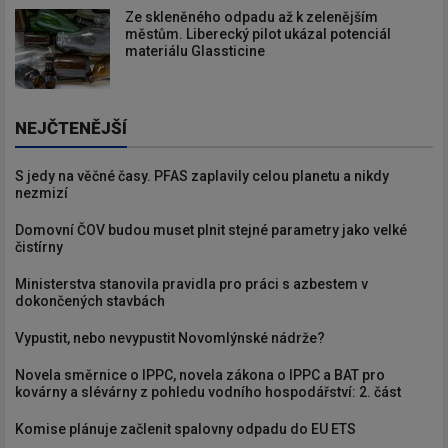
Ze skleněného odpadu až k zelenějším
městům. Liberecký pilot ukázal potenciál
materiálu Glassticine
NEJČTENĚJŠÍ
S jedy na věčné časy. PFAS zaplavily celou planetu a nikdy
nezmizí
Domovní ČOV budou muset plnit stejné parametry jako velké
čistírny
Ministerstva stanovila pravidla pro práci s azbestem v
dokončených stavbách
Vypustit, nebo nevypustit Novomlýnské nádrže?
Novela směrnice o IPPC, novela zákona o IPPC a BAT pro
kovárny a slévárny z pohledu vodního hospodářství: 2. část
Komise plánuje začlenit spalovny odpadu do EU ETS