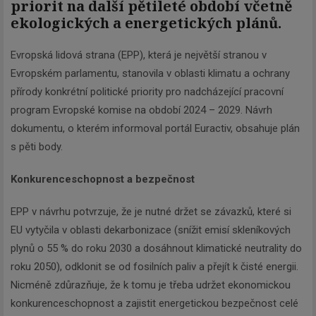
priorit na další pětileté období včetně
ekologických a energetických plánů.
Evropská lidová strana (EPP), která je největší stranou v
Evropském parlamentu, stanovila v oblasti klimatu a ochrany
přírody konkrétní politické priority pro nadcházející pracovní
program Evropské komise na období 2024 – 2029. Návrh
dokumentu, o kterém informoval portál Euractiv, obsahuje plán
s pěti body.
Konkurenceschopnost a bezpečnost
EPP v návrhu potvrzuje, že je nutné držet se závazků, které si
EU vytyčila v oblasti dekarbonizace (snížit emisí skleníkových
plynů o 55 % do roku 2030 a dosáhnout klimatické neutrality do
roku 2050), odklonit se od fosilních paliv a přejít k čisté energii.
Nicméně zdůrazňuje, že k tomu je třeba udržet ekonomickou
konkurenceschopnost a zajistit energetickou bezpečnost celé