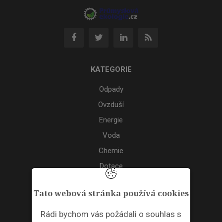
KATEGORIE
Odpady
Ovzduší
Energie
Voda
Chemie
Dotace
Akce
Tato webová stránka používá cookies
TAGS
Rádi bychom vás požádali o souhlas s