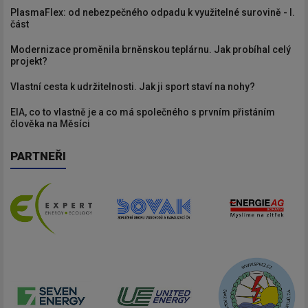
PlasmaFlex: od nebezpečného odpadu k využitelné surovině - I.
část
Modernizace proměnila brněnskou teplárnu. Jak probíhal celý
projekt?
Vlastní cesta k udržitelnosti. Jak ji sport staví na nohy?
EIA, co to vlastně je a co má společného s prvním přistáním
člověka na Měsíci
PARTNEŘI