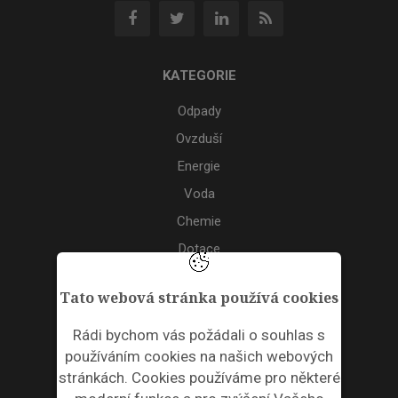
KATEGORIE
Odpady
Ovzduší
Energie
Voda
Chemie
Dotace
Akce
Tato webová stránka používá cookies
TAGS
Rádi bychom vás požádali o souhlas s
používáním cookies na našich webových
ODPADNÍ PLASTY
stránkách. Cookies používáme pro některé