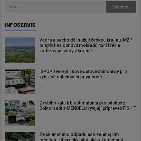
Odebírat
INFOSERVIS
Vedra a sucho dál sužují českou krajinu. MŽP
přispívá na obnovu mokřadů, tůní i řek a
zadržování vody v krajině
ISPOP zveřejnil nové datové standardy pro
vybrané ohlašovací povinnosti
Z rybího kalu k biostimulantu pro pěstitele.
Doktorandi z MENDELU vyvíjejí přípravek FISHIT
Ze skleněného odpadu až k zelenějším
městům. Liberecký pilot ukázal potenciál