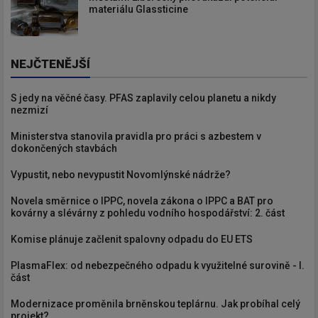
materiálu Glassticine
NEJČTENĚJŠÍ
S jedy na věčné časy. PFAS zaplavily celou planetu a nikdy
nezmizí
Ministerstva stanovila pravidla pro práci s azbestem v
dokončených stavbách
Vypustit, nebo nevypustit Novomlýnské nádrže?
Novela směrnice o IPPC, novela zákona o IPPC a BAT pro
kovárny a slévárny z pohledu vodního hospodářství: 2. část
Komise plánuje začlenit spalovny odpadu do EU ETS
PlasmaFlex: od nebezpečného odpadu k využitelné surovině - I.
část
Modernizace proměnila brněnskou teplárnu. Jak probíhal celý
projekt?