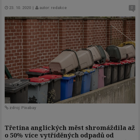
23. 10. 2020
|
autor: redakce
0
zdroj: Pixabay
Třetina anglických měst shromáždila až
o 50% více vytříděných odpadů od