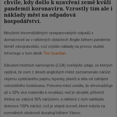
chvíle, kdy došlo k uzavření země kvůli
pandemii koronaviru. Vzrostly tím ale i
náklady měst na odpadová
hospodářství.
Množství shromážděných vyseparovaných odpadů z
domácností se v některých oblastech Anglie během pandemie
téměř zdvojnásobilo, což zvýšilo náklady na provoz služeb.
Informuje o tom deník
The Guardian
.
Sdružení místních samospráv (LGA) zveřejnilo údaje, ze kterých
vyplývá, že osm z deseti anglických měst zaznamenalo nárůst
objemu vysbíraného papíru, lepenky, plastů a skla od zahájení
celostátního lockdownu. Polovina měst uvedla, že shromažďuje
až o 20% více materiálu k recyklaci, než je obvyklé, přičemž
třetina se zabývá 50% nárůstem, a některá z nich nahlásila
dokonce 100% nárůst, což je stejná úroveň, které města za
normálních okolností dosahují během Vánoc.