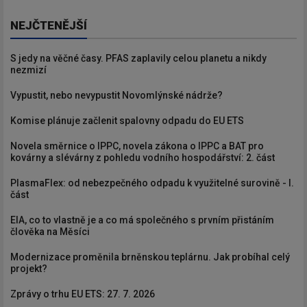
NEJČTENĚJŠÍ
S jedy na věčné časy. PFAS zaplavily celou planetu a nikdy
nezmizí
Vypustit, nebo nevypustit Novomlýnské nádrže?
Komise plánuje začlenit spalovny odpadu do EU ETS
Novela směrnice o IPPC, novela zákona o IPPC a BAT pro
kovárny a slévárny z pohledu vodního hospodářství: 2. část
PlasmaFlex: od nebezpečného odpadu k využitelné surovině - I.
část
EIA, co to vlastně je a co má společného s prvním přistáním
člověka na Měsíci
Modernizace proměnila brněnskou teplárnu. Jak probíhal celý
projekt?
Zprávy o trhu EU ETS: 27. 7. 2026