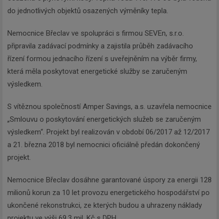
do jednotlivých objektů osazených výměníky tepla.
Nemocnice Břeclav ve spolupráci s firmou SEVEn, s.r.o.
připravila zadávací podmínky a zajistila průběh zadávacího
řízení formou jednacího řízení s uveřejněním na výběr firmy,
která měla poskytovat energetické služby se zaručeným
výsledkem.
S vítěznou společností Amper Savings, a.s. uzavřela nemocnice
„Smlouvu o poskytování energetických služeb se zaručeným
výsledkem“. Projekt byl realizován v období 06/2017 až 12/2017
a 21. března 2018 byl nemocnici oficiálně předán dokončený
projekt.
Nemocnice Břeclav dosáhne garantované úspory za energii 128
milionů korun za 10 let provozu energetického hospodářství po
ukončené rekonstrukci, ze kterých budou a uhrazeny náklady
projektu ve výši 69,3 mil. Kč s DPH.