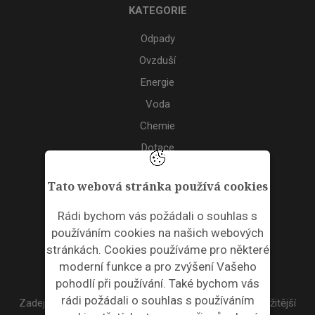
KATEGORIE
Odpady
Ovzduší
Energie
Voda
Chemie
Dotace
Akce
Tato webová stránka používá cookies
TAGS
Rádi bychom vás požádali o souhlas s
používáním cookies na našich webových
ODPADNÍ PLASTY
stránkách. Cookies používáme pro některé
moderní funkce a pro zvýšení Vašeho
NEWSLETTER
pohodlí při používání. Také bychom vás
rádi požádali o souhlas s používáním
Zadejte váš email a my Vám budeme zasílat ty nejdůležitější