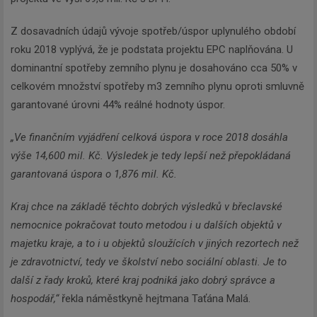
Z dosavadních údajů vývoje spotřeb/úspor uplynulého období
roku 2018 vyplývá, že je podstata projektu EPC naplňována. U
dominantní spotřeby zemního plynu je dosahováno cca 50% v
Newsletter
celkovém množství spotřeby m3 zemního plynu oproti smluvně
garantované úrovni 44% reálné hodnoty úspor.
Zadejte váš email a my Vám
„Ve finančním vyjádření celková úspora v roce 2018 dosáhla
budeme zasílat ty nejdůležitější
výše 14,600 mil. Kč. Výsledek je tedy lepší než přepokládaná
informace, maximálně 1x týdně.
garantovaná úspora o 1,876 mil. Kč.
Kraj chce na základě těchto dobrých výsledků v břeclavské
nemocnice pokračovat touto metodou i u dalších objektů v
majetku kraje, a to i u objektů sloužících v jiných rezortech než
Odebírat
je zdravotnictví, tedy ve školství nebo sociální oblasti. Je to
další z řady kroků, které kraj podniká jako dobrý správce a
hospodář,“
řekla náměstkyně hejtmana Taťána Malá.