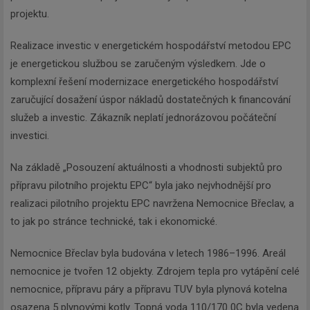
projektu.
Realizace investic v energetickém hospodářství metodou EPC
je energetickou službou se zaručeným výsledkem. Jde o
komplexní řešení modernizace energetického hospodářství
zaručující dosažení úspor nákladů dostatečných k financování
služeb a investic. Zákazník neplatí jednorázovou počáteční
investici.
Na základě „Posouzení aktuálnosti a vhodnosti subjektů pro
přípravu pilotního projektu EPC“ byla jako nejvhodnější pro
realizaci pilotního projektu EPC navržena Nemocnice Břeclav, a
to jak po stránce technické, tak i ekonomické.
Nemocnice Břeclav byla budována v letech 1986–1996. Areál
nemocnice je tvořen 12 objekty. Zdrojem tepla pro vytápění celé
nemocnice, přípravu páry a přípravu TUV byla plynová kotelna
osazena 5 plynovými kotly. Topná voda 110/170 0C byla vedena