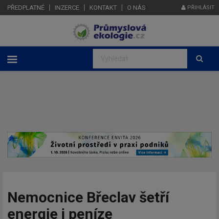
PŘEDPLATNÉ
INZERCE
KONTAKT
O NÁS
PŘIHLÁSIT
Nemocnice Břeclav šetří
energie i peníze