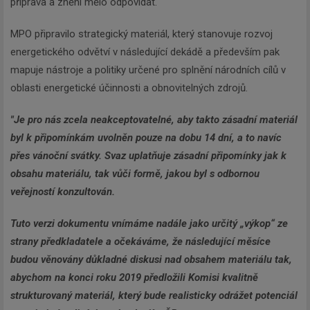
příprava a znění mělo odpovídat.
MPO připravilo strategický materiál, který stanovuje rozvoj
energetického odvětví v následující dekádě a především pak
mapuje nástroje a politiky určené pro splnění národních cílů v
oblasti energetické účinnosti a obnovitelných zdrojů.
"Je pro nás zcela neakceptovatelné, aby takto zásadní materiál
byl k připomínkám uvolněn pouze na dobu 14 dní, a to navíc
přes vánoční svátky. Svaz uplatňuje zásadní připomínky jak k
obsahu materiálu, tak vůči formě, jakou byl s odbornou
veřejností konzultován.
Tuto verzi dokumentu vnímáme nadále jako určitý „výkop“ ze
strany předkladatele a očekáváme, že následující měsíce
budou věnovány důkladné diskusi nad obsahem materiálu tak,
abychom na konci roku 2019 předložili Komisi kvalitně
strukturovaný materiál, který bude realisticky odrážet potenciál