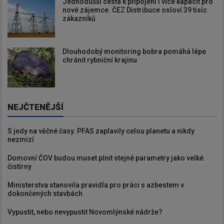
Jednodušší cesta k připojení i více kapacit pro
nové zájemce. ČEZ Distribuce osloví 39 tisíc
zákazníků
Dlouhodobý monitoring bobra pomáhá lépe
chránit rybniční krajinu
NEJČTENĚJŠÍ
S jedy na věčné časy. PFAS zaplavily celou planetu a nikdy
nezmizí
Domovní ČOV budou muset plnit stejné parametry jako velké
čistírny
Ministerstva stanovila pravidla pro práci s azbestem v
dokončených stavbách
Vypustit, nebo nevypustit Novomlýnské nádrže?