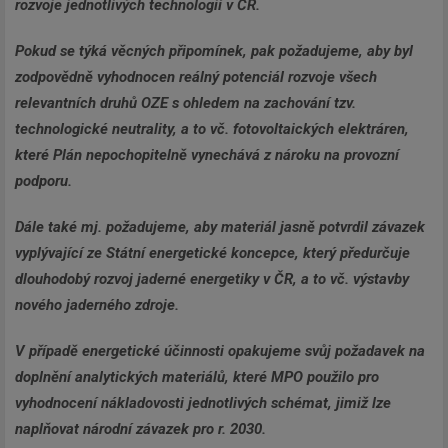
rozvoje jednotlivých technologií v ČR.
Pokud se týká věcných připomínek, pak požadujeme, aby byl
zodpovědně vyhodnocen reálný potenciál rozvoje všech
relevantních druhů OZE s ohledem na zachování tzv.
technologické neutrality, a to vč. fotovoltaických elektráren,
které Plán nepochopitelně vynechává z nároku na provozní
podporu.
Dále také mj. požadujeme, aby materiál jasně potvrdil závazek
vyplývající ze Státní energetické koncepce, který předurčuje
dlouhodobý rozvoj jaderné energetiky v ČR, a to vč. výstavby
nového jaderného zdroje.
V případě energetické účinnosti opakujeme svůj požadavek na
doplnění analytických materiálů, které MPO použilo pro
vyhodnocení nákladovosti jednotlivých schémat, jimiž lze
naplňovat národní závazek pro r. 2030.