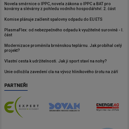
Novela směrnice o IPPC, novela zákona o IPPC a BAT pro
kovárny a slévárny z pohledu vodního hospodářství: 2. část
Komise plánuje začlenit spalovny odpadu do EU ETS
PlasmaFlex: od nebezpečného odpadu k využitelné surovině - I.
část
Modernizace proměnila brněnskou teplárnu. Jak probíhal celý
projekt?
Vlastní cesta k udržitelnosti. Jak ji sport staví na nohy?
Unie odložila zavedení cla na vývoz hliníkového šrotu na září
PARTNEŘI