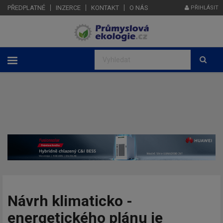
PŘEDPLATNÉ
INZERCE
KONTAKT
O NÁS
PŘIHLÁSIT
Návrh klimaticko -
energetického plánu je