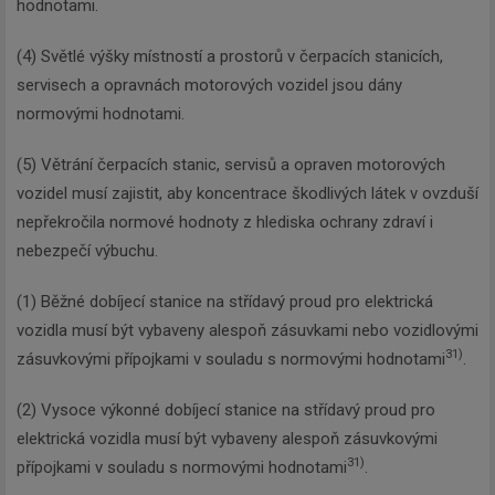
hodnotami.
(4) Světlé výšky místností a prostorů v čerpacích stanicích,
servisech a opravnách motorových vozidel jsou dány
normovými hodnotami.
(5) Větrání čerpacích stanic, servisů a opraven motorových
vozidel musí zajistit, aby koncentrace škodlivých látek v ovzduší
nepřekročila normové hodnoty z hlediska ochrany zdraví i
nebezpečí výbuchu.
(1) Běžné dobíjecí stanice na střídavý proud pro elektrická
vozidla musí být vybaveny alespoň zásuvkami nebo vozidlovými
31)
zásuvkovými přípojkami v souladu s normovými hodnotami
.
(2) Vysoce výkonné dobíjecí stanice na střídavý proud pro
elektrická vozidla musí být vybaveny alespoň zásuvkovými
31)
přípojkami v souladu s normovými hodnotami
.