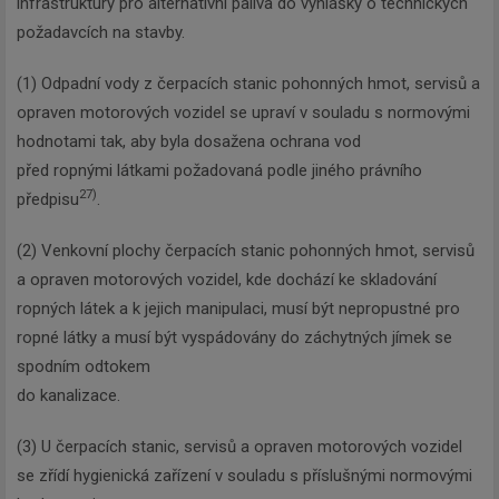
infrastruktury pro alternativní paliva do vyhlášky o technických
požadavcích na stavby.
(1) Odpadní vody z čerpacích stanic pohonných hmot, servisů a
opraven motorových vozidel se upraví v souladu s normovými
hodnotami tak, aby byla dosažena ochrana vod
před ropnými látkami požadovaná podle jiného právního
27)
předpisu
.
(2) Venkovní plochy čerpacích stanic pohonných hmot, servisů
a opraven motorových vozidel, kde dochází ke skladování
ropných látek a k jejich manipulaci, musí být nepropustné pro
ropné látky a musí být vyspádovány do záchytných jímek se
spodním odtokem
do kanalizace.
(3) U čerpacích stanic, servisů a opraven motorových vozidel
se zřídí hygienická zařízení v souladu s příslušnými normovými