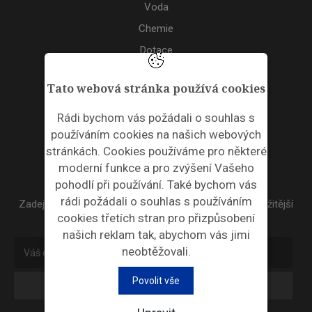
Voda
Chemie
Dotace
Akce
Tato webová stránka používá cookies
TAGS
Rádi bychom vás požádali o souhlas s
používáním cookies na našich webových
ODPADNÍ PLASTY
stránkách. Cookies používáme pro některé
moderní funkce a pro zvýšení Vašeho
NEWSLETTER
pohodlí při používání. Také bychom vás
rádi požádali o souhlas s používáním
Zadejte váš email a my Vám budeme zasílat ty nejdůležitější
cookies třetích stran pro přizpůsobení
informace, maximálně 1x týdně.
našich reklam tak, abychom vás jimi
neobtěžovali.
Povolit vše
Odebírat