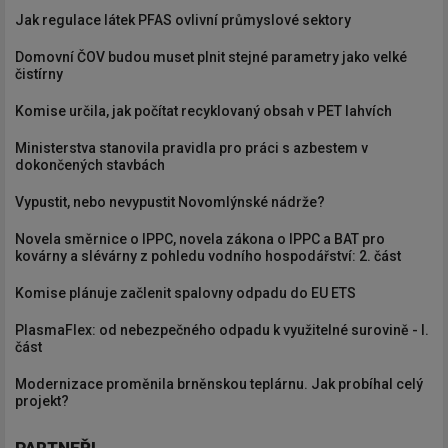
Jak regulace látek PFAS ovlivní průmyslové sektory
Domovní ČOV budou muset plnit stejné parametry jako velké
čistírny
Komise určila, jak počítat recyklovaný obsah v PET lahvích
Ministerstva stanovila pravidla pro práci s azbestem v
dokončených stavbách
Vypustit, nebo nevypustit Novomlýnské nádrže?
Novela směrnice o IPPC, novela zákona o IPPC a BAT pro
kovárny a slévárny z pohledu vodního hospodářství: 2. část
Komise plánuje začlenit spalovny odpadu do EU ETS
PlasmaFlex: od nebezpečného odpadu k využitelné surovině - I.
část
Modernizace proměnila brněnskou teplárnu. Jak probíhal celý
projekt?
PARTNEŘI