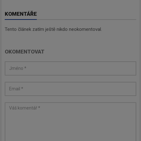
KOMENTÁŘE
Tento článek zatím ještě nikdo neokomentoval.
Newsletter
OKOMENTOVAT
Zadejte váš email a my Vám
budeme zasílat ty nejdůležitější
informace, maximálně 1x týdně.
Odebírat