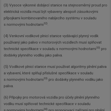
(3) Vysoce výkonné dobíjecí stanice na stejnosměrný proud pro
elektrická vozidla musí být vybaveny alespoň zásuvkovými
přípojkami kombinovaného nabíjecího systému v souladu
32)
s normovými hodnotami
.
(4) Venkovní vodíkové plnicí stanice vydávající plynný vodík
používaný jako palivo v motorových vozidlech musí splňovat
33)
technické specifikace v souladu s normovými hodnotami
pro
dodávky plynného vodíku jako paliva.
(5) Vodíkové plnicí stanice musí používat algoritmy plnění paliva
a vybavení, které splňují příslušné specifikace v souladu
33)
s normovými hodnotami
pro dodávky plynného vodíku jako
paliva.
(6) Přípojky pro motorová vozidla pro účely plnění plynného
vodíku musí splňovat technické specifikace v souladu
34)
s normovými hodnotami
pro propojovací zařízení pro plnění