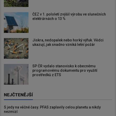
ČEZ v 1. pololetí zvýšil výrobu ve slunečních
elektrárnách o 13 %
Jiskra, nedopalek nebo horký výfuk. Vědci
ukazují, jak snadno vzniká letní požár
SP ČR vydalo stanovisko k obecnému
programovému dokumentu pro využití
prostředků z ETS
NEJČTENĚJŠÍ
S jedy na věčné časy. PFAS zaplavily celou planetu a nikdy
nezmizí