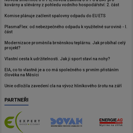
kovárny a slévárny z pohledu vodního hospodářství: 2. část
Komise plánuje začlenit spalovny odpadu do EU ETS
PlasmaFlex: od nebezpečného odpadu k využitelné surovině - I.
část
Modernizace proměnila brněnskou teplárnu. Jak probíhal celý
projekt?
Vlastní cesta k udržitelnosti. Jak ji sport staví na nohy?
EIA, co to vlastně je a co má společného s prvním přistáním
člověka na Měsíci
Unie odložila zavedení cla na vývoz hliníkového šrotu na září
PARTNEŘI