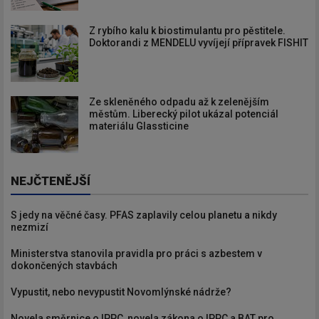
Z rybího kalu k biostimulantu pro pěstitele.
Doktorandi z MENDELU vyvíjejí přípravek FISHIT
Ze skleněného odpadu až k zelenějším
městům. Liberecký pilot ukázal potenciál
materiálu Glassticine
NEJČTENĚJŠÍ
S jedy na věčné časy. PFAS zaplavily celou planetu a nikdy
nezmizí
Ministerstva stanovila pravidla pro práci s azbestem v
dokončených stavbách
Vypustit, nebo nevypustit Novomlýnské nádrže?
Novela směrnice o IPPC, novela zákona o IPPC a BAT pro