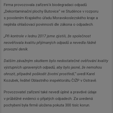
Firma provozovala zařízení k biodegradaci odpadů
„Dekontaminační plochy Butovice“ ve Studénce v rozporu
s povolením Krajského úřadu Moravskoslezského kraje a
neplnila ohlašovací povinnosti dle zákona o odpadech.
„Při kontrole v lednu 2017 jsme zjistili, že společnost
neověřovala kvalitu přijímaných odpadů a nevedla řádně
provozní deník.
Dalším závažným skutkem bylo nedostatečné ověřování kvality
výstupních upravených odpadů, aby bylo jasné, že nemohou
ohrozit, případně poškodit životní prostředí,“
uvedl Karel
Kozubek, ředitel Oblastního inspektorátu ČIŽP v Ostravě.
Provozovatel zařízení také nevedl úplné a pravdivé údaje
v průběžné evidenci o přijatých odpadech. Za uvedená
pochybení byla firmě uložena pokuta 300 tisíc korun.